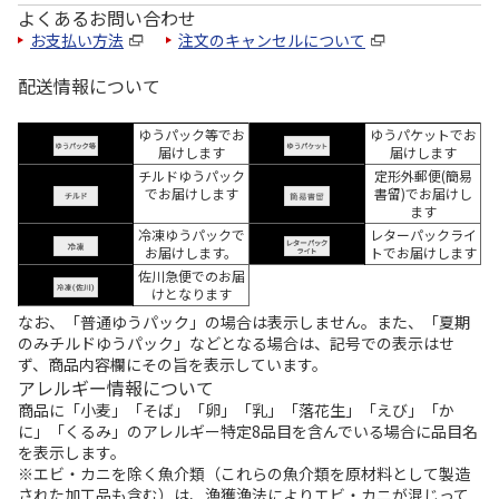
よくあるお問い合わせ
お支払い方法
注文のキャンセルについて
配送情報について
ゆうパック等でお
ゆうパケットでお
届けします
届けします
チルドゆうパック
定形外郵便(簡易
でお届けします
書留)でお届けし
ます
冷凍ゆうパックで
レターパックライ
お届けします。
トでお届けします
佐川急便でのお届
けとなります
なお、「普通ゆうパック」の場合は表示しません。また、「夏期
のみチルドゆうパック」などとなる場合は、記号での表示はせ
ず、商品内容欄にその旨を表示しています。
アレルギー情報について
商品に「小麦」「そば」「卵」「乳」「落花生」「えび」「か
に」「くるみ」のアレルギー特定8品目を含んでいる場合に品目名
を表示します。
※エビ・カニを除く魚介類（これらの魚介類を原材料として製造
された加工品も含む）は、漁獲漁法によりエビ・カニが混じって