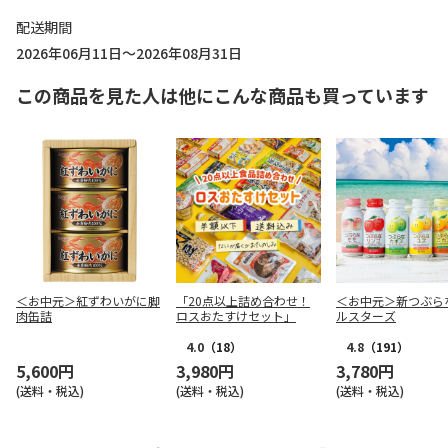
配送期間
2026年06月11日～2026年08月31日
この商品を見た人は他にこんな商品も買っています
＜お中元＞紅ずわいがに脚
「20点以上詰め合わせ！
＜お中元＞新つぶら
肉缶詰
ロスおたすけセット」
ルスターズ
4.0
（18）
4.8
（191）
5,600円
3,980円
3,780円
(送料・税込)
(送料・税込)
(送料・税込)