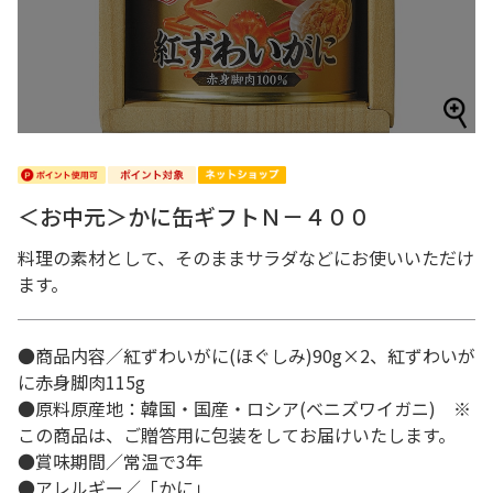
＜お中元＞かに缶ギフトＮ－４００
料理の素材として、そのままサラダなどにお使いいただけ
ます。
●商品内容／紅ずわいがに(ほぐしみ)90g×2、紅ずわいが
に赤身脚肉115g
●原料原産地：韓国・国産・ロシア(ベニズワイガニ) ※
この商品は、ご贈答用に包装をしてお届けいたします。
●賞味期間／常温で3年
●アレルギー／「かに」