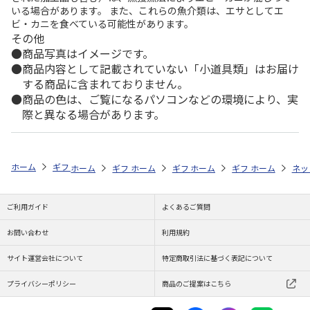
いる場合があります。 また、これらの魚介類は、エサとしてエ
ビ・カニを食べている可能性があります。
その他
商品写真はイメージです。
商品内容として記載されていない「小道具類」はお届け
する商品に含まれておりません。
商品の色は、ご覧になるパソコンなどの環境により、実
際と異なる場合があります。
ホーム
ギフトストア
お中元・夏ギフト特集 2026
うなぎ・魚・海鮮
ホーム
ギフトストア
ホーム
ギフトストア
お中元・夏ギフト特集 2026
ホーム
ギフトストア
お中元・夏ギフト特集
ホーム
ネッ
お
う
ご利用ガイド
よくあるご質問
お問い合わせ
利用規約
サイト運営会社について
特定商取引法に基づく表記について
プライバシーポリシー
商品のご提案はこちら