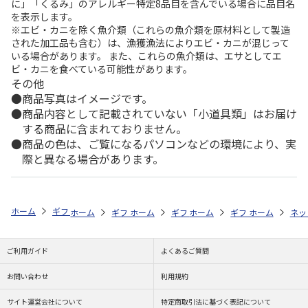
に」「くるみ」のアレルギー特定8品目を含んでいる場合に品目名
を表示します。
※エビ・カニを除く魚介類（これらの魚介類を原材料として製造
された加工品も含む）は、漁獲漁法によりエビ・カニが混じって
いる場合があります。 また、これらの魚介類は、エサとしてエ
ビ・カニを食べている可能性があります。
その他
商品写真はイメージです。
商品内容として記載されていない「小道具類」はお届け
する商品に含まれておりません。
商品の色は、ご覧になるパソコンなどの環境により、実
際と異なる場合があります。
ホーム
ギフトストア
お中元・夏ギフト特集 2026
うなぎ・魚・海鮮
ホーム
ギフトストア
ホーム
ギフトストア
お中元・夏ギフト特集 2026
ホーム
ギフトストア
お中元・夏ギフト特集
ホーム
ネッ
お
う
ご利用ガイド
よくあるご質問
お問い合わせ
利用規約
サイト運営会社について
特定商取引法に基づく表記について