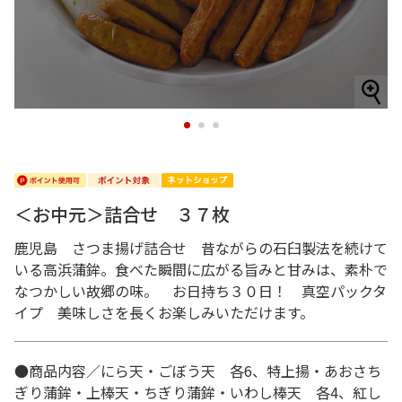
1
2
3
＜お中元＞詰合せ ３７枚
鹿児島 さつま揚げ詰合せ 昔ながらの石臼製法を続けて
いる高浜蒲鉾。食べた瞬間に広がる旨みと甘みは、素朴で
なつかしい故郷の味。 お日持ち３０日！ 真空パックタ
イプ 美味しさを長くお楽しみいただけます。
●商品内容／にら天・ごぼう天 各6、特上揚・あおさち
ぎり蒲鉾・上棒天・ちぎり蒲鉾・いわし棒天 各4、紅し