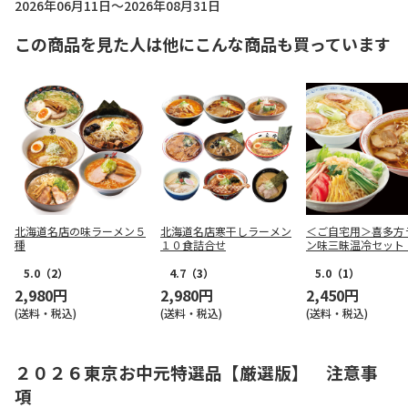
2026年06月11日～2026年08月31日
この商品を見た人は他にこんな商品も買っています
北海道名店の味ラーメン５
北海道名店寒干しラーメン
＜ご自宅用＞喜多方
種
１０食詰合せ
ン味三昧温冷セット
食
5.0
（2）
4.7
（3）
5.0
（1）
2,980円
2,980円
2,450円
(送料・税込)
(送料・税込)
(送料・税込)
２０２６東京お中元特選品【厳選版】 注意事
項