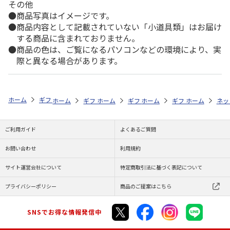
その他
商品写真はイメージです。
商品内容として記載されていない「小道具類」はお届け
する商品に含まれておりません。
商品の色は、ご覧になるパソコンなどの環境により、実
際と異なる場合があります。
ホーム
ギフトストア
お中元・夏ギフト特集 2026
そうめん・麺類
ホーム
ギフトストア
ホーム
ギフトストア
お中元・夏ギフト特集 2026
ホーム
ギフトストア
お中元・夏ギフト特集
ホーム
ネッ
お
そ
ご利用ガイド
よくあるご質問
お問い合わせ
利用規約
サイト運営会社について
特定商取引法に基づく表記について
プライバシーポリシー
商品のご提案はこちら
SNSでお得な情報発信中