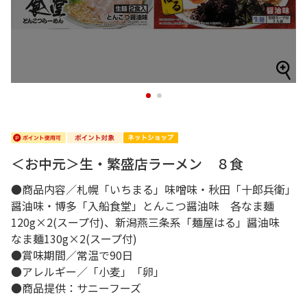
1
2
＜お中元＞生・繁盛店ラーメン ８食
●商品内容／札幌「いちまる」味噌味・秋田「十郎兵衛」
醤油味・博多「入船食堂」とんこつ醤油味 各なま麺
120g×2(スープ付)、新潟燕三条系「麺屋はる」醤油味
なま麺130g×2(スープ付)
●賞味期間／常温で90日
●アレルギー／「小麦」「卵」
●商品提供：サニーフーズ