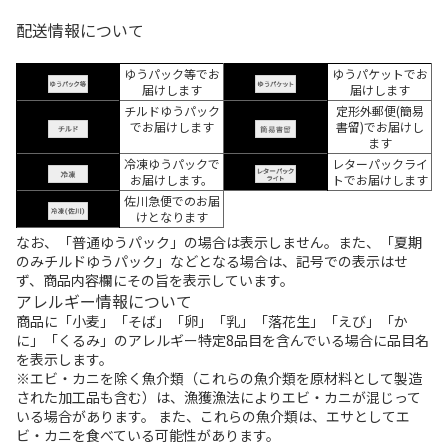
配送情報について
ゆうパック等でお
ゆうパケットでお
届けします
届けします
チルドゆうパック
定形外郵便(簡易
でお届けします
書留)でお届けし
ます
冷凍ゆうパックで
レターパックライ
お届けします。
トでお届けします
佐川急便でのお届
けとなります
なお、「普通ゆうパック」の場合は表示しません。また、「夏期
のみチルドゆうパック」などとなる場合は、記号での表示はせ
ず、商品内容欄にその旨を表示しています。
アレルギー情報について
商品に「小麦」「そば」「卵」「乳」「落花生」「えび」「か
に」「くるみ」のアレルギー特定8品目を含んでいる場合に品目名
を表示します。
※エビ・カニを除く魚介類（これらの魚介類を原材料として製造
された加工品も含む）は、漁獲漁法によりエビ・カニが混じって
いる場合があります。 また、これらの魚介類は、エサとしてエ
ビ・カニを食べている可能性があります。