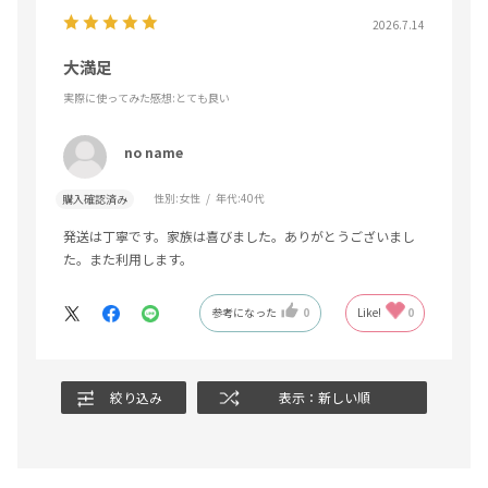
2026.7.14
大満足
実際に使ってみた感想
:とても良い
no name
性別:
女性
年代:
40代
購入確認済み
発送は丁寧です。家族は喜びました。ありがとうございまし
た。また利用します。
参考になった
0
Like!
0
絞り込み
表示：新しい順