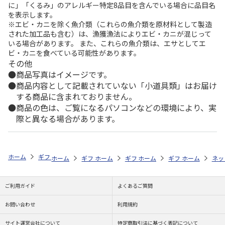
に」「くるみ」のアレルギー特定8品目を含んでいる場合に品目名
を表示します。
※エビ・カニを除く魚介類（これらの魚介類を原材料として製造
された加工品も含む）は、漁獲漁法によりエビ・カニが混じって
いる場合があります。 また、これらの魚介類は、エサとしてエ
ビ・カニを食べている可能性があります。
その他
商品写真はイメージです。
商品内容として記載されていない「小道具類」はお届け
する商品に含まれておりません。
商品の色は、ご覧になるパソコンなどの環境により、実
際と異なる場合があります。
ホーム
ギフトストア
お中元・夏ギフト特集 2026
お菓子・スイーツ
ホーム
ギフトストア
ホーム
ギフトストア
お中元・夏ギフト特集 2026
ホーム
ギフトストア
お中元・夏ギフト特集
ホーム
ネッ
お
お
ご利用ガイド
よくあるご質問
お問い合わせ
利用規約
サイト運営会社について
特定商取引法に基づく表記について