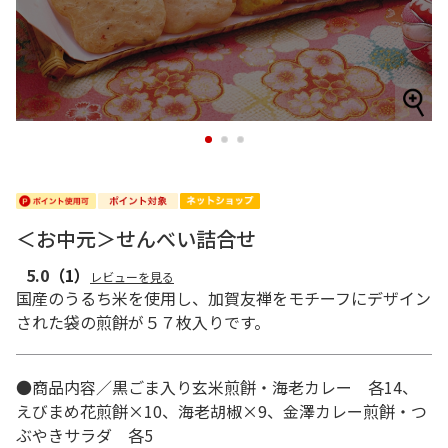
1
2
3
＜お中元＞せんべい詰合せ
5.0
（1）
レビューを見る
国産のうるち米を使用し、加賀友禅をモチーフにデザイン
された袋の煎餅が５７枚入りです。
●商品内容／黒ごま入り玄米煎餅・海老カレー 各14、
えびまめ花煎餅×10、海老胡椒×9、金澤カレー煎餅・つ
ぶやきサラダ 各5