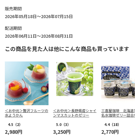
販売期間
2026年05月18日～2026年07月15日
配送期間
2026年06月11日～2026年08月31日
この商品を見た人は他にこんな商品も買っています
＜お中元＞贅沢フルーツの
＜お中元＞長野県産シャイ
三喜屋珈琲 北海道
水ようかん
ンマスカットのゼリー
名水珈琲ゼリー詰合
CJ-AE
4.5
（2）
5.0
（3）
4.4
（18）
2,980円
3,250円
2,770円