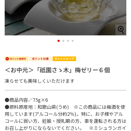
1
2
3
4
＜お中元＞「祇園さゝ木」梅ゼリー６個
凍らせても美味しくいただけます
●商品内容／75g×6
●原料原産地：和歌山県(うめ) ※この商品には梅酒を使
用しています(アルコール分約2％)。特に、お子様やアル
コールに弱い方、妊娠・授乳期の方、車を運転される方は
お召し上がりにならないでください。 ※ミシュランガイ