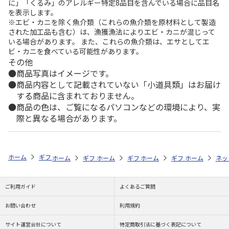
に」「くるみ」のアレルギー特定8品目を含んでいる場合に品目名
を表示します。
※エビ・カニを除く魚介類（これらの魚介類を原材料として製造
された加工品も含む）は、漁獲漁法によりエビ・カニが混じって
いる場合があります。 また、これらの魚介類は、エサとしてエ
ビ・カニを食べている可能性があります。
その他
商品写真はイメージです。
商品内容として記載されていない「小道具類」はお届け
する商品に含まれておりません。
商品の色は、ご覧になるパソコンなどの環境により、実
際と異なる場合があります。
ホーム
ギフトストア
お中元・夏ギフト特集 2026
お菓子・スイーツ
ホーム
ギフトストア
ホーム
ギフトストア
お中元・夏ギフト特集 2026
ホーム
ギフトストア
お中元・夏ギフト特集
ホーム
ネッ
お
お
ご利用ガイド
よくあるご質問
お問い合わせ
利用規約
サイト運営会社について
特定商取引法に基づく表記について