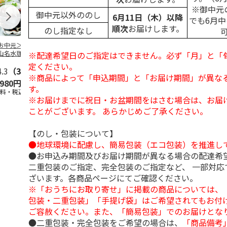
※御中元
御中元以外ののし
6月11日（木）以降
でも6月
順次
お届けします。
のし指定なし
お中元＞北海道羊
＜お中元＞＜ひとと
＜お中元＞＜銀座千
バンホーテン
山名水珈琲ゼリー
え＞３層デザートジ
疋屋＞銀座ゼリー９
コレートシロ
※配達希望日のご指定はできません。必ず「月」と「
個
ュレパフェ～国産フ
個
ーション」
定ください。
4.3
（3）
ルー
4.7
…
（10）
5.0
（5）
30g×21
…
※商品によって「申込期間」と「お届け期間」が異な
,980円
2,980円
3,240円
4,980円
す。
送料・税込)
(送料・税込)
(送料・税込)
(送料・税込)
※お届けまでに祝日・お盆期間をはさむ場合は、お届
ことがございます。 あらかじめご了承ください。
【のし・包装について】
●地球環境に配慮し、簡易包装（エコ包装）を推進し
●お申込み期間及びお届け期間が異なる場合の配達希
二重包装のご指定、完全包装のご指定など、 一部対応
ざいます。各商品ページにてご確認ください。
※「おうちにお取り寄せ」に掲載の商品については、
包装・二重包装」「手提げ袋」はご希望されてもお付け
ご容赦ください。また、「簡易包装」でのお届けとな
●二重包装・完全包装をご希望の場合は、
「商品備考