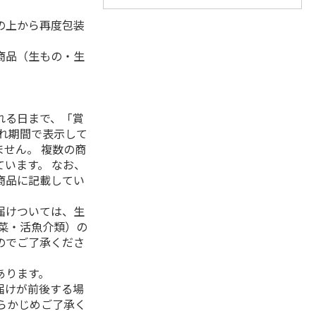
の上から再度包装
商品（生もの・生
れる日まで、「賞
れ期間で表示して
せん。 複数の商
います。 なお、
商品に記載してい
届けついては、生
菜・活魚介類）の
のでご了承くださ
あります。
届けが前後する場
らかじめご了承く