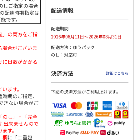
のしご指定の場合
配送情報
中の配達時期指定は
可能です。
「チョ
＜沼津深海プリン工
【冷凍】三國シェフ
＜お中元＞＜ねんり
配送期間
ップポ
房＞プレーン・深海
推奨 2種のブリュレ
ん家＞夏限定 ひと
旬」の両方をご指
2026年06月11日～2026年08月31日
プリンセット
6個セット(クレー
…
くちバーム詰合せ
5.0
（4）
４種
…
る場合がございま
配送方法
ゆうパック
3,900円
4,320円
3,980円
のし
対応可
(送料・税込)
(送料・税込)
(送料・税込)
けに日数がかかる
決済方法
詳細はこちら
ています。
下記の決済方法がご利用頂けます。
望時期のご指定、
できない場合がご
「のし」・「完全
 出来ませんので
ります。
」欄
に「二重包