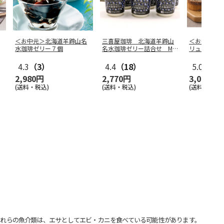
＜お中元＞北海道羊蹄山名
三喜屋珈琲 北海道羊蹄山
＜お中元＞
水珈琲ゼリー７個
名水珈琲ゼリー詰合せ MC
リュレバー
J-AE
4.3
（3）
4.4
（18）
5.0
（1）
2,980円
2,770円
3,000円
(送料・税込)
(送料・税込)
(送料・税込)
れらの魚介類は、エサとしてエビ・カニを食べている可能性があります。