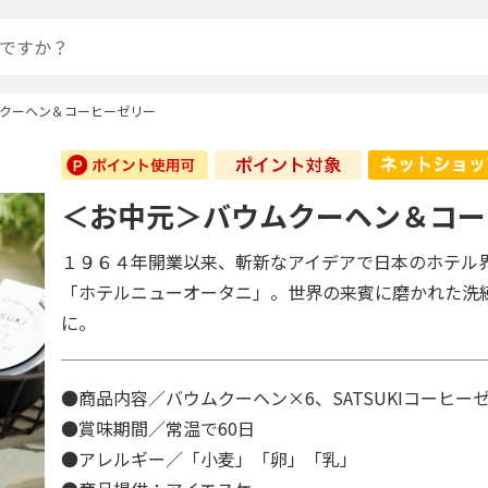
クーヘン＆コーヒーゼリー
＜お中元＞バウムクーヘン＆コー
１９６４年開業以来、斬新なアイデアで日本のホテル
「ホテルニューオータニ」。世界の来賓に磨かれた洗
に。
●商品内容／バウムクーヘン×6、SATSUKIコーヒーゼ
●賞味期間／常温で60日
●アレルギー／「小麦」「卵」「乳」