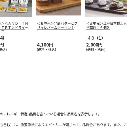
元＞＜ＡＮＤ ＴＨ
＜お中元＞発酵バターとブ
＜お中元＞江戸日本橋よも
ＲＩＥＴ＞ドライフ
リュレバームクーヘン１２
ぎ草餅１６個入
５種
…
個
4）
4.0
（1）
0円
4,100円
2,000円
税込)
(送料・税込)
(送料・税込)
のアレルギー特定8品目を含んでいる場合に品目名を表示します。
も含む）は、漁獲漁法によりエビ・カニが混じっている場合があります。また、こ