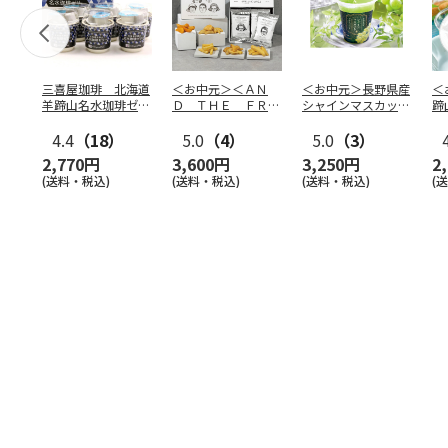
三喜屋珈琲 北海道
＜お中元＞＜ＡＮ
＜お中元＞長野県産
＜
羊蹄山名水珈琲ゼリ
Ｄ ＴＨＥ ＦＲＩ
シャインマスカット
蹄
ー詰合せ MCJ-AE
ＥＴ＞ドライフリッ
のゼリー
７
4.4
（18）
ト５種
5.0
（4）
…
5.0
（3）
2,770円
3,600円
3,250円
2
(送料・税込)
(送料・税込)
(送料・税込)
(