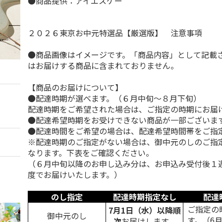
●商品提供：アイエスケー
２０２６東京お中元特選品【厳選版】 注意事項
●商品画像はイメージです。「商品内容」として記載
はお届けする商品に含まれておりません。
【商品のお届けについて】
●配達時期が選べます。（６月中旬～８月下旬）
配達時期をご希望された場合は、ご指定の時期にお届
●配達希望時期をお受けできない商品が一部ございま
●配達時間をご希望の場合は、配達希望時間帯をご指
※配達時期のご指定がない場合は、御中元のしのご指
なります。下表をご確認ください。
（６月中旬以降のお申し込み分は、お申込み受付後１
度でお届けいたします。）
のし指定
配達時期指定なし
配達
ご指定の
7月1日（水）以降順
御中元のし
す。（6
次
お届けします。