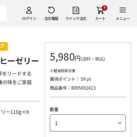
0
ログイン
注文履歴
クイック注文
カート
メニュー
5,980
円
ヒーゼリー
(送料・税込)
※軽減税率対象
界をリードする
獲得ポイント： 59 pt
練の味をご家庭
商品番号
8095002413
数量
リー110g×6