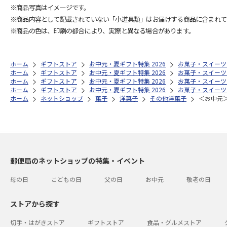
※商品写真はイメージです。
※商品内容として記載されていない「小道具類」はお届けする商品に含まれて
※商品の色は、印刷の都合により、実際と異なる場合があります。
ホーム
ギフトストア
お中元・夏ギフト特集 2026
お菓子・スイーツ
ホーム
ギフトストア
お中元・夏ギフト特集 2026
お菓子・スイーツ
ホーム
ギフトストア
お中元・夏ギフト特集 2026
お菓子・スイーツ
ホーム
ギフトストア
お中元・夏ギフト特集 2026
お菓子・スイーツ
ホーム
ネットショップ
菓子
洋菓子
その他洋菓子
＜お中元
郵便局のネットショップの特集・イベント
母の日
こどもの日
父の日
お中元
敬老の日
ストアから探す
切手・はがきストア
ギフトストア
食品・グルメストア