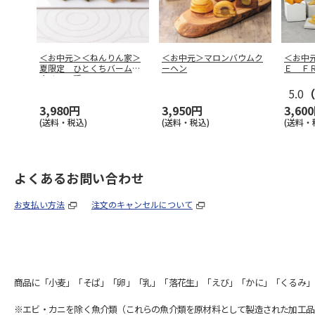
＜お中元＞＜ねんりん家＞
＜お中元＞マロンバウムク
＜お中
夏限定 ひとくちバーム詰
ーヘン
Ｅ Ｆ
合せ ４種
…
リット
5.0
（
3,980円
3,950円
3,60
(送料・税込)
(送料・税込)
(送料・
よくあるお問い合わせ
お支払い方法
注文のキャンセルについて
商品に「小麦」「そば」「卵」「乳」「落花生」「えび」「かに」「くるみ」
※エビ・カニを除く魚介類（これらの魚介類を原材料として製造された加工品