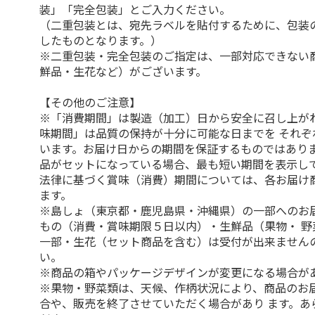
装」「完全包装」とご入力ください。
（二重包装とは、宛先ラベルを貼付するために、包装
したものとなります。）
※二重包装・完全包装のご指定は、一部対応できない
鮮品・生花など）がございます。
【その他のご注意】
※「消費期間」は製造（加工）日から安全に召し上が
味期間」は品質の保持が十分に可能な日までを それぞ
います。お届け日からの期間を保証するものではありま
品がセットになっている場合、最も短い期間を表示して
法律に基づく賞味（消費）期間については、各お届け
ます。
※島しょ（東京都・鹿児島県・沖縄県）の一部へのお
もの（消費・賞味期限５日以内）・生鮮品（果物・ 野
一部・生花（セット商品を含む）は受付が出来ません
い。
※商品の箱やパッケージデザインが変更になる場合が
※果物・野菜類は、天候、作柄状況により、商品のお
合や、販売を終了させていただく場合があり ます。あ