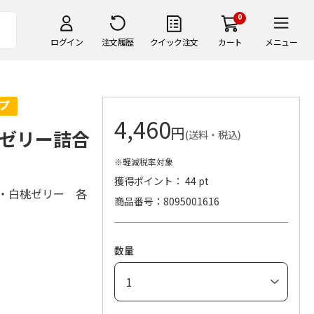
0
ログイン
注文履歴
クイック注文
カート
メニュー
4,460
円
ゼリー詰合
(送料・税込)
※軽減税率対象
獲得ポイント： 44 pt
ー・白桃ゼリー 各
商品番号
8095001616
数量