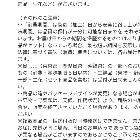
鮮品・生花など）がございます。
【その他のご注意】
※「消費期間」は製造（加工）日から安全に召し上が
味期間」は品質の保持が十分に可能な日までを それぞ
います。お届け日からの期間を保証するものではありま
品がセットになっている場合、最も短い期間を表示して
法律に基づく賞味（消費）期間については、各お届け
ます。
※島しょ（東京都・鹿児島県・沖縄県）の一部へのお
もの（消費・賞味期限５日以内）・生鮮品（果物・ 野
一部・生花（セット商品を含む）は受付が出来ません
い。
※商品の箱やパッケージデザインが変更になる場合が
※果物・野菜類は、天候、作柄状況により、商品のお
合や、販売を終了させていただく場合があり ます。あ
ださい。
※複数商品の一括送付及び同時発送はできません。ま
お届け先様が同じ場合、同日のお申込みで あっても商
が異なる場合がございますのであらかじめご了承くだ