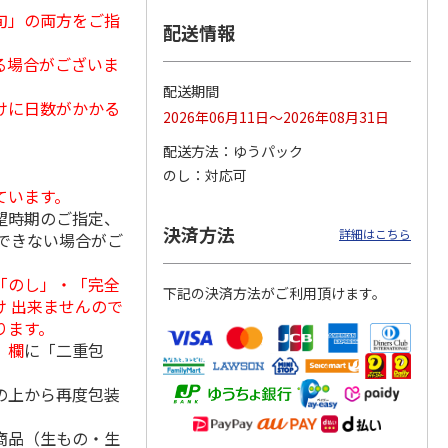
旬」の両方をご指
配送情報
る場合がございま
日本橋
＜お中元＞彩果の宝
＜お中元＞日本橋
＜お中元＞築地ちと
配送期間
けに日数がかかる
 フル
石 フルーツゼリー
千疋屋総本店 フル
せ ラムネゼリー
2026年06月11日～2026年08月31日
 ９個
コレクション（東日
ートジェリー ６個
（東日本版）
本版
5.0
…
（7）
入（
4.7
…
（3）
4.8
（4）
配送方法
ゆうパック
3,570円
3,400円
2,670円
のし
対応可
(送料・税込)
(送料・税込)
(送料・税込)
ています。
望時期のご指定、
決済方法
詳細はこちら
できない場合がご
「のし」・「完全
下記の決済方法がご利用頂けます。
 出来ませんので
ります。
」欄
に「二重包
の上から再度包装
商品（生もの・生