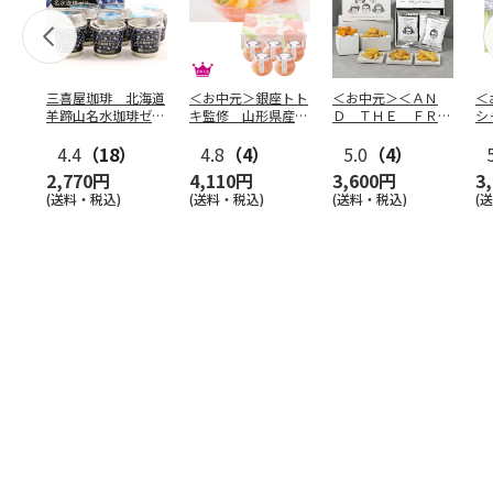
三喜屋珈琲 北海道
＜お中元＞銀座トト
＜お中元＞＜ＡＮ
＜
羊蹄山名水珈琲ゼリ
キ監修 山形県産白
Ｄ ＴＨＥ ＦＲＩ
シ
ー詰合せ MCJ-AE
桃のゼリー（東日本
ＥＴ＞ドライフリッ
の
4.4
（18）
版）
4.8
（4）
ト５種
5.0
（4）
…
2,770円
4,110円
3,600円
3
(送料・税込)
(送料・税込)
(送料・税込)
(