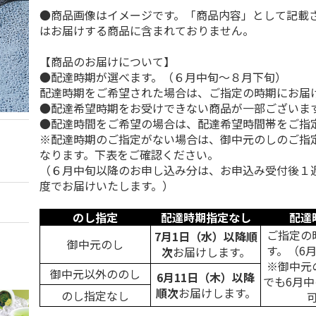
●商品画像はイメージです。「商品内容」として記載
はお届けする商品に含まれておりません。
【商品のお届けについて】
●配達時期が選べます。（６月中旬～８月下旬）
配達時期をご希望された場合は、ご指定の時期にお届
●配達希望時期をお受けできない商品が一部ございま
●配達時間をご希望の場合は、配達希望時間帯をご指
※配達時期のご指定がない場合は、御中元のしのご指
なります。下表をご確認ください。
（６月中旬以降のお申し込み分は、お申込み受付後１
度でお届けいたします。）
のし指定
配達時期指定なし
配達
ご指定の
7月1日（水）以降順
御中元のし
す。（6
次
お届けします。
※御中元
御中元以外ののし
6月11日（木）以降
でも6月
順次
お届けします。
のし指定なし