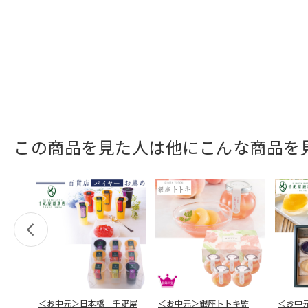
この商品を見た人は他にこんな商品を
＜お中元＞日本橋 千疋屋
＜お中元＞銀座トトキ監
＜お中