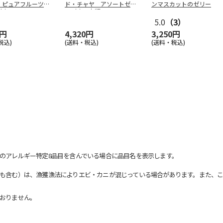
 ピュアフルーツジ
ド・チャヤ アソートゼリ
ンマスカットのゼリー
（東
…
ー（東日本版
…
5.0
（3）
0円
4,320円
3,250円
税込)
(送料・税込)
(送料・税込)
のアレルギー特定8品目を含んでいる場合に品目名を表示します。
も含む）は、漁獲漁法によりエビ・カニが混じっている場合があります。また、こ
おりません。