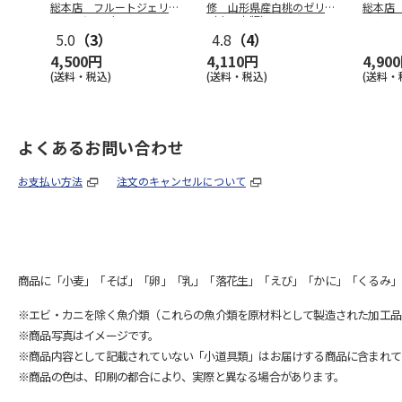
総本店 フルートジェリ
修 山形県産白桃のゼリー
総本店
ー ９個入（
…
（東日本版）
ェリー
5.0
（3）
4.8
（4）
4,500円
4,110円
4,90
(送料・税込)
(送料・税込)
(送料・
よくあるお問い合わせ
お支払い方法
注文のキャンセルについて
商品に「小麦」「そば」「卵」「乳」「落花生」「えび」「かに」「くるみ」
※エビ・カニを除く魚介類（これらの魚介類を原材料として製造された加工品
※商品写真はイメージです。
※商品内容として記載されていない「小道具類」はお届けする商品に含まれて
※商品の色は、印刷の都合により、実際と異なる場合があります。