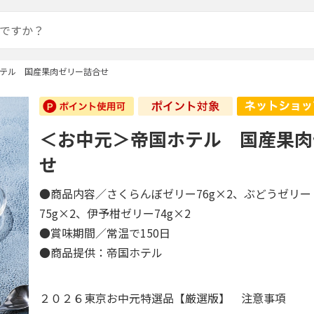
テル 国産果肉ゼリー詰合せ
＜お中元＞帝国ホテル 国産果肉
せ
●商品内容／さくらんぼゼリー76g×2、ぶどうゼリ
75g×2、伊予柑ゼリー74g×2
●賞味期間／常温で150日
●商品提供：帝国ホテル
２０２６東京お中元特選品【厳選版】 注意事項