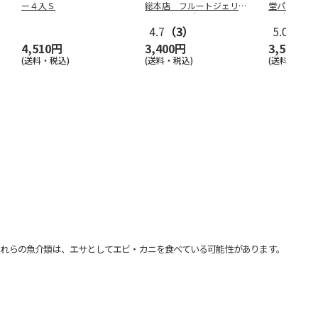
ー４入Ｓ
総本店 フルートジェリ
堂パーラー
ー ６個入（
…
レ（東日本
4.7
（3）
5.0
（1）
4,510円
3,400円
3,570円
(送料・税込)
(送料・税込)
(送料・税込)
れらの魚介類は、エサとしてエビ・カニを食べている可能性があります。