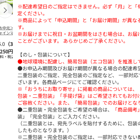
※配達希望日のご指定はできません。必ず「月」と「
定ください。
※商品によって「申込期間」と「お届け期間」が異な
す。
お中元＞長野県産
＜お中元＞北海道羊
＜お中元＞＜ひとと
＜お中元＞
※お届けまでに祝日・お盆期間をはさむ場合は、お届
ャインマスカット
蹄山名水珈琲ゼリー
え＞３層デザートジ
千疋屋総本店
ゼリー
７個
ュレパフェ～国産フ
ートジェリー
ことがございます。 あらかじめご了承ください。
5.0
（3）
4.3
（3）
ルー
4.7
…
（10）
入（
5.0
…
（3）
,250円
2,980円
2,980円
4,500円
【のし・包装について】
送料・税込)
(送料・税込)
(送料・税込)
(送料・税込)
●地球環境に配慮し、簡易包装（エコ包装）を推進し
●お申込み期間及びお届け期間が異なる場合の配達希
二重包装のご指定、完全包装のご指定など、 一部対応
ざいます。各商品ページにてご確認ください。
※「おうちにお取り寄せ」に掲載の商品については、
包装・二重包装」「手提げ袋」はご希望されてもお付け
ご容赦ください。また、「簡易包装」でのお届けとな
●二重包装・完全包装をご希望の場合は、
「商品備考
装」「完全包装」とご入力ください。
（二重包装とは、宛先ラベルを貼付するために、包装
したものとなります。）
※二重包装・完全包装のご指定は、一部対応できない