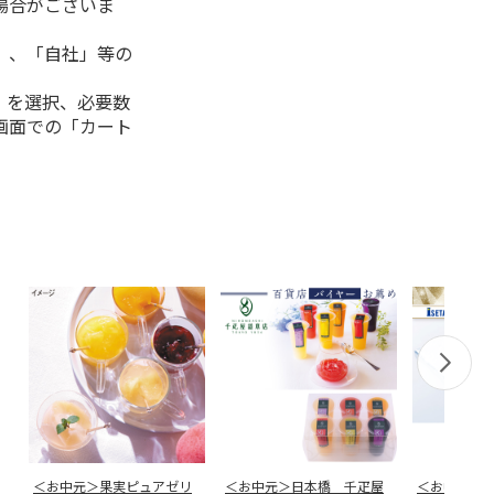
場合がございま
」、「自社」等の
」を選択、必要数
画面での「カート
＜お中元＞果実ピュアゼリ
＜お中元＞日本橋 千疋屋
＜お中元＞