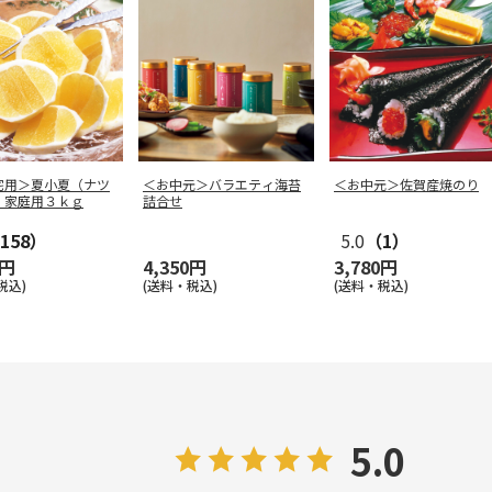
宅用＞夏小夏（ナツ
＜お中元＞バラエティ海苔
＜お中元＞佐賀産焼のり
）家庭用３ｋｇ
詰合せ
158）
5.0
（1）
0円
4,350円
3,780円
税込)
(送料・税込)
(送料・税込)
5.0