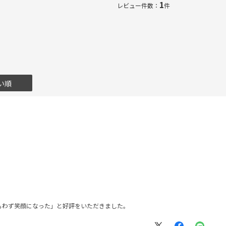
1
レビュー件数：
件
い順
もわず笑顔になった」と好評をいただきました。