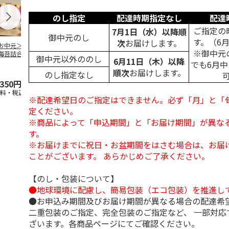
のし指定
配達時期指定なし
配達
ご指定の
7月1日（水）以降順
御中元のし
す。（6
次
お届けします。
お中元＞バラエテ
松尾の焼のり Ａ
＜お中元＞のり詰合
＜お中元＞海
※御中元
海苔詰合せ
せ
せ
御中元以外ののし
6月11日（木）以降
でも6月
5.0
（1）
順次
お届けします。
のし指定なし
,350円
3,600円
2,500円
2,490円
送料・税込)
(送料・税込)
(送料・税込)
(送料・税込)
※配達希望日のご指定はできません。必ず「月」と「
定ください。
※商品によって「申込期間」と「お届け期間」が異な
す。
※お届けまでに祝日・お盆期間をはさむ場合は、お届
ことがございます。 あらかじめご了承ください。
【のし・包装について】
●地球環境に配慮し、簡易包装（エコ包装）を推進し
●お申込み期間及びお届け期間が異なる場合の配達希
二重包装のご指定、完全包装のご指定など、 一部対応
ざいます。各商品ページにてご確認ください。