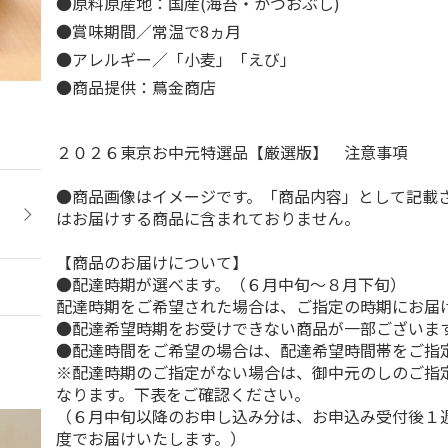
●原料原産地：国産(海苔・かつおぶし)
●賞味期間／常温で8ヵ月
●アレルギー／「小麦」「えび」
●商品提供：蔦金商店
２０２６東京お中元特選品【厳選版】 注意事項
●商品画像はイメージです。「商品内容」として記載
はお届けする商品に含まれておりません。
【商品のお届けについて】
●配達時期が選べます。（６月中旬～８月下旬）
配達時期をご希望された場合は、ご指定の時期にお届
●配達希望時期をお受けできない商品が一部ございま
●配達時間をご希望の場合は、配達希望時間帯をご指
※配達時期のご指定がない場合は、御中元のしのご指
なります。下表をご確認ください。
（６月中旬以降のお申し込み分は、お申込み受付後１
度でお届けいたします。）