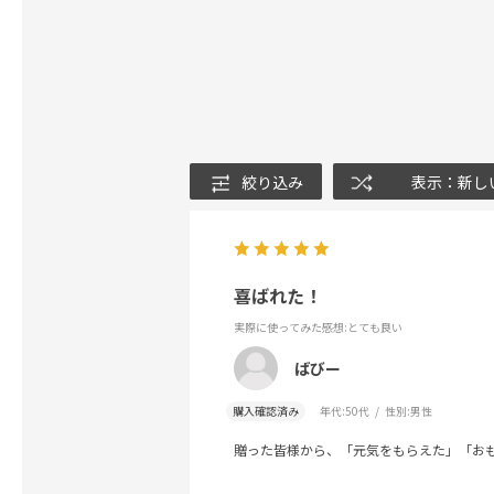
絞り込み
表示：新し
喜ばれた！
実際に使ってみた感想
:とても良い
ばびー
購入確認済み
年代:
50代
性別:
男性
贈った皆様から、「元気をもらえた」「お