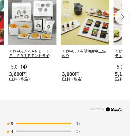
＜お中元＞＜ＡＮＤ ＴＨ
＜お中元＞有明海産卓上焼
＜お中元＞
Ｅ ＦＲＩＥＴ＞ドライフ
のり
ティ海苔詰
リット５種
…
5.0
（4）
5.0
（1）
3,600円
3,900円
5,150円
(送料・税込)
(送料・税込)
(送料・税込)
★
5
(1)
★
4
(0)