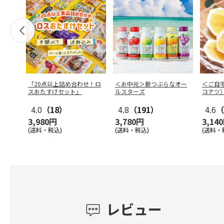
「20点以上詰め合わせ！ロ
＜お中元＞新つぶらなオー
＜ご自
スおたすけセット」
ルスターズ
コナツ
4.0
（18）
4.8
（191）
4.6
（
3,980円
3,780円
3,14
(送料・税込)
(送料・税込)
(送料・
レビュー