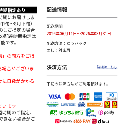
配送情報
時期指定あり
時期にお届けしま
月中旬～8月下旬）
苔詰合
＜お中元＞有明海産
＜お中元＞のり詰合
＜お中元＞山本山
配送期間
のしご指定の場合
卓上焼のり
せ
バラエティ海苔詰合
2026年06月11日～2026年08月31日
せ
中の配達時期指定は
5.0
（1）
可能です。
配送方法
ゆうパック
3,900円
3,240円
5,150円
のし
対応可
(送料・税込)
(送料・税込)
(送料・税込)
旬」の両方をご指
決済方法
詳細はこちら
る場合がございま
けに日数がかかる
下記の決済方法がご利用頂けます。
ています。
望時期のご指定、
できない場合がご