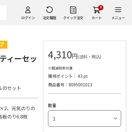
0
ログイン
注文履歴
クイック注文
カート
メニュー
4,310
円
ティーセッ
(送料・税込)
※軽減税率対象
獲得ポイント： 43 pt
商品番号
8095001013
ルのセット
数量
g×2、元気のりの
板のり6.8枚