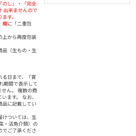
「のし」・「完全
 出来ませんので
ります。
」欄
に「二重包
の上から再度包装
商品（生もの・生
れる日まで、「賞
れ期間で表示して
せん。 複数の商
います。 なお、
商品に記載してい
届けついては、生
菜・活魚介類）の
のでご了承くださ