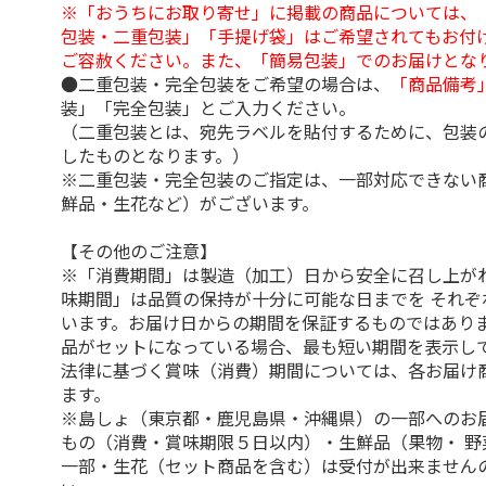
※「おうちにお取り寄せ」に掲載の商品については、
包装・二重包装」「手提げ袋」はご希望されてもお付け
ご容赦ください。また、「簡易包装」でのお届けとな
●二重包装・完全包装をご希望の場合は、
「商品備考
装」「完全包装」とご入力ください。
（二重包装とは、宛先ラベルを貼付するために、包装
したものとなります。）
※二重包装・完全包装のご指定は、一部対応できない
鮮品・生花など）がございます。
【その他のご注意】
※「消費期間」は製造（加工）日から安全に召し上が
味期間」は品質の保持が十分に可能な日までを それぞ
います。お届け日からの期間を保証するものではありま
品がセットになっている場合、最も短い期間を表示して
法律に基づく賞味（消費）期間については、各お届け
ます。
※島しょ（東京都・鹿児島県・沖縄県）の一部へのお
もの（消費・賞味期限５日以内）・生鮮品（果物・ 野
一部・生花（セット商品を含む）は受付が出来ません