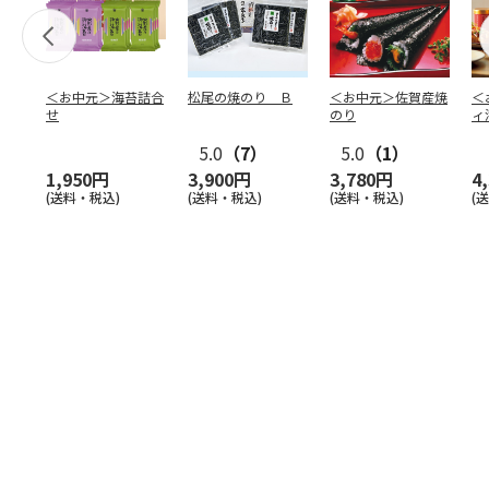
＜お中元＞海苔詰合
松尾の焼のり Ｂ
＜お中元＞佐賀産焼
＜
せ
のり
ィ
5.0
（7）
5.0
（1）
1,950円
3,900円
3,780円
4
(送料・税込)
(送料・税込)
(送料・税込)
(