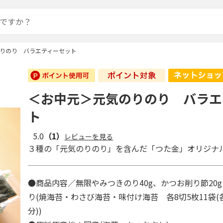
りのり バラエティーセット
＜お中元＞元気のりのり バラエ
ト
5.0
（1）
レビューを見る
３種の「元気のりのり」を含んだ「つた金」オリジナ
●商品内容／無限やみつきのり40g、かつお削り節20
り(焼海苔・わさび海苔・味付け海苔 各8切5枚11袋(各
分))