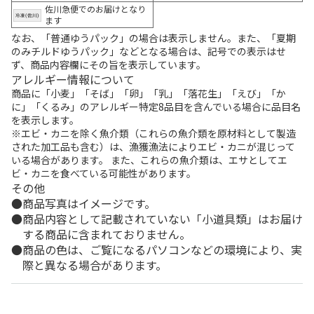
佐川急便でのお届けとなり
ます
なお、「普通ゆうパック」の場合は表示しません。また、「夏期
のみチルドゆうパック」などとなる場合は、記号での表示はせ
ず、商品内容欄にその旨を表示しています。
アレルギー情報について
商品に「小麦」「そば」「卵」「乳」「落花生」「えび」「か
に」「くるみ」のアレルギー特定8品目を含んでいる場合に品目名
を表示します。
※エビ・カニを除く魚介類（これらの魚介類を原材料として製造
された加工品も含む）は、漁獲漁法によりエビ・カニが混じって
いる場合があります。 また、これらの魚介類は、エサとしてエ
ビ・カニを食べている可能性があります。
その他
商品写真はイメージです。
商品内容として記載されていない「小道具類」はお届け
する商品に含まれておりません。
商品の色は、ご覧になるパソコンなどの環境により、実
際と異なる場合があります。