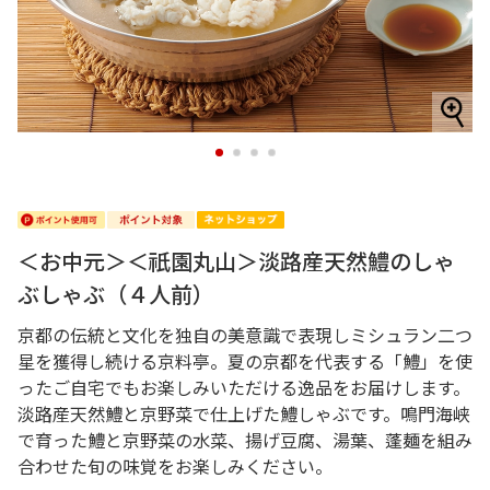
1
2
3
4
＜お中元＞＜祇園丸山＞淡路産天然鱧のしゃ
ぶしゃぶ（４人前）
京都の伝統と文化を独自の美意識で表現しミシュラン二つ
星を獲得し続ける京料亭。夏の京都を代表する「鱧」を使
ったご自宅でもお楽しみいただける逸品をお届けします。
淡路産天然鱧と京野菜で仕上げた鱧しゃぶです。鳴門海峡
で育った鱧と京野菜の水菜、揚げ豆腐、湯葉、蓬麺を組み
合わせた旬の味覚をお楽しみください。