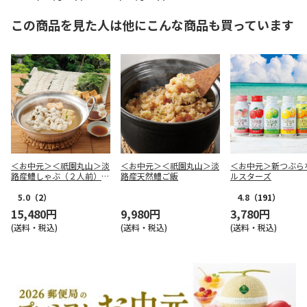
この商品を見た人は他にこんな商品も買っています
＜お中元＞＜祇園丸山＞淡
＜お中元＞＜祇園丸山＞淡
＜お中元＞新つぶら
路産鱧しゃぶ（２人前）と
路産天然鱧ご飯
ルスターズ
枝豆入り生姜ご飯
5.0
（2）
4.8
（191）
15,480円
9,980円
3,780円
(送料・税込)
(送料・税込)
(送料・税込)