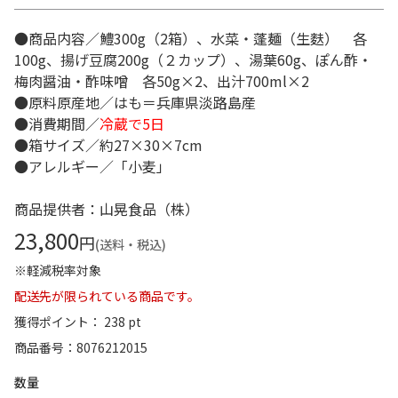
●商品内容／鱧300g（2箱）、水菜・蓬麺（生麩） 各
100g、揚げ豆腐200g（２カップ）、湯葉60g、ぽん酢・
梅肉醤油・酢味噌 各50g×2、出汁700ml×2
●原料原産地／はも＝兵庫県淡路島産
●消費期間／
冷蔵で5日
●箱サイズ／約27×30×7cm
●アレルギー／「小麦」
商品提供者：山晃食品（株）
23,800
円
(送料・税込)
※軽減税率対象
配送先が限られている商品です。
獲得ポイント： 238 pt
商品番号
8076212015
数量