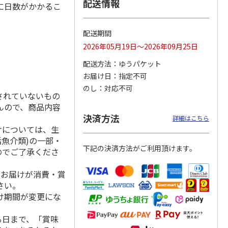
配送情報
に日数がかかるこ
配送期間
 クッ
２０２６ ポムポム
〈ソロソロ〉パーフ
〈ソロソロ〉アクア
2026年05月19日～2026年09月25日
デーシ
プリン フェイスパ
ェクトＵＶジェル
シートマスクＲ・パ
ト
ウダー３個セット
２本
ーフェクトＵＶジェ
配送方法
ゆうパケット
5.0
（1）
4.8
（12）
ルセ
4.4
…
（10）
お届け日
指定不可
5,280円
3,980円
3,980円
のし
対応不可
(送料・税込)
(送料・税込)
(送料・税込)
されていないもの
んので、商品内容
決済方法
詳細はこちら
けについては、生
活魚介類)の一部・
下記の決済方法がご利用頂けます。
のでご了承くださ
、お届けが消費・賞
さい。
け期間が変更にな
る日まで、「賞味