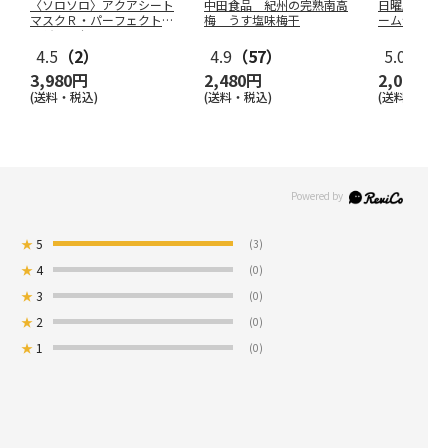
〈ソロソロ〉アクアシート
中田食品 紀州の完熟南高
日曜劇場『VI
マスクＲ・パーフェクトＵ
梅 うす塩味梅干
ーム切手）
Ｖジェルセ
…
4.5
（2）
4.9
（57）
5.0
（11
3,980円
2,480円
2,000円
(送料・税込)
(送料・税込)
(送料別・税込
★
5
(3)
★
4
(0)
★
3
(0)
★
2
(0)
★
1
(0)