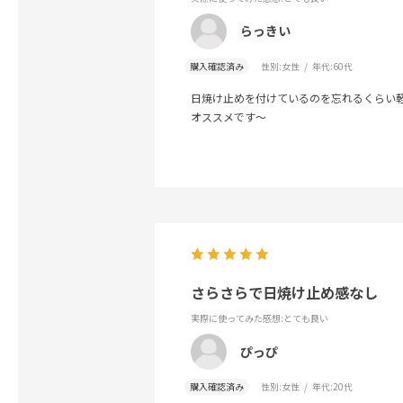
らっきい
購入確認済み
性別:
女性
年代:
60代
日焼け止めを付けているのを忘れるくらい
オススメです〜
さらさらで日焼け止め感なし
実際に使ってみた感想
:とても良い
ぴっぴ
購入確認済み
性別:
女性
年代:
20代