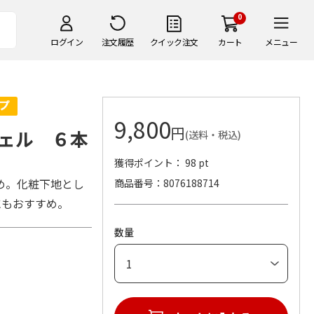
0
ログイン
注文履歴
クイック注文
カート
メニュー
9,800
円
ェル ６本
(送料・税込)
獲得ポイント： 98 pt
め。化粧下地とし
商品番号
8076188714
にもおすすめ。
数量