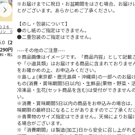
※お届けまでに祝日・お盆期間をはさむ場合、お届け
とがございます。あらかじめご了承ください。
【のし・包装について】
０２６ ポムポム
ハローキティ スキ
〈ソロソロ〉パーフ
ハローキティ
●のし紙のご指定はできません。
リン クッション
ンクリーム３本セッ
ェクトＵＶジェル
ションファン
●二重包装のご指定はできません。
ァンデーション３
ト
６本
ョン３個セッ
セ
5.0
…
（2）
5.0
（4）
4.8
（16）
,290円
2,670円
9,800円
4,290円
----その他のご注意----
送料・税込)
(送料・税込)
(送料・税込)
(送料・税込)
※商品画像はイメージです。「商品内容」として記載
や「小道具類」はお届けする商品に含まれておりませ
をお確かめの上、お申込みください。
※島しょ(東京都・鹿児島県・沖縄県)の一部へのお届
もの(消費・賞味期間5日以内)・生鮮品(果物・野菜・
冷凍品・生花(セット商品を含む)は受付ができません
い。
※消費・賞味期間5日以内の商品をお申込みの場合は
味期限の最終日になることがありますのでご了承くだ
※青果物のサイズ指定はできません。天候によりお届
る場合がございます。
※「消費期間」は製造(加工)日から安全に召し上がれ