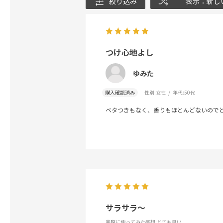
絞り込み
表示：新し
つけ心地よし
ゆみた
購入確認済み
性別:
女性
年代:
50代
ベタつきもなく、香りもほとんどないので
サラサラ〜
実際に使ってみた感想
:とても良い