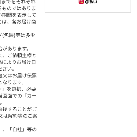
日までをそれぞれ
るものではありま
い期間を表示して
ては、各お届け商
(包装)等は多少
合があります。
た、ご依頼主様と
品によりお届け日
ださい。
書又はお届け伝票
となります。
+」を選択、必要
当画面での「カー
。
前後することがご
又は解約等のご案
」、「自社」等の