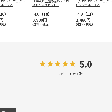
ソロ〉パーフェクト
「20点以上詰め合わせ！ロ
〈ソロソロ〉パーフェクト
ェル ２本
スおたすけセット」
ＵＶジェル １本
26）
4.0
（18）
4.9
（11）
0円
3,980円
2,480円
税込)
(送料・税込)
(送料・税込)
5.0
3
レビュー件数：
件