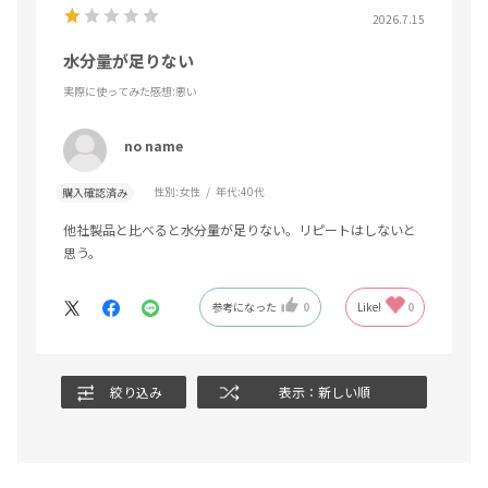
2026.7.15
水分量が足りない
実際に使ってみた感想
:悪い
no name
性別:
女性
年代:
40代
購入確認済み
他社製品と比べると水分量が足りない。リピートはしないと
思う。
参考になった
0
Like!
0
絞り込み
表示：新しい順