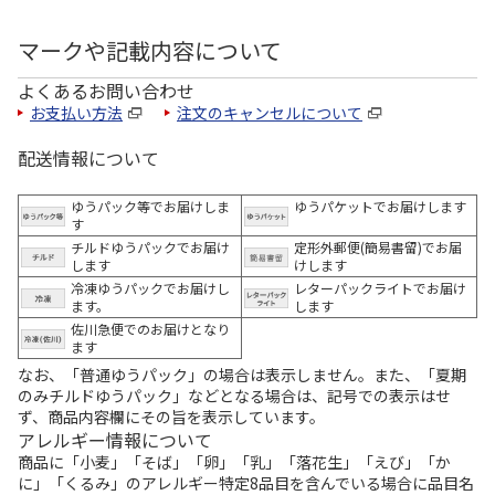
マークや記載内容について
よくあるお問い合わせ
お支払い方法
注文のキャンセルについて
配送情報について
ゆうパック等でお届けしま
ゆうパケットでお届けします
す
チルドゆうパックでお届け
定形外郵便(簡易書留)でお届
します
けします
冷凍ゆうパックでお届けし
レターパックライトでお届け
ます。
します
佐川急便でのお届けとなり
ます
なお、「普通ゆうパック」の場合は表示しません。また、「夏期
のみチルドゆうパック」などとなる場合は、記号での表示はせ
ず、商品内容欄にその旨を表示しています。
アレルギー情報について
商品に「小麦」「そば」「卵」「乳」「落花生」「えび」「か
に」「くるみ」のアレルギー特定8品目を含んでいる場合に品目名