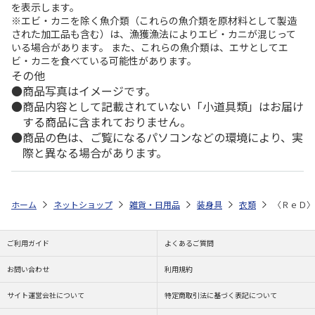
を表示します。
※エビ・カニを除く魚介類（これらの魚介類を原材料として製造
された加工品も含む）は、漁獲漁法によりエビ・カニが混じって
いる場合があります。 また、これらの魚介類は、エサとしてエ
ビ・カニを食べている可能性があります。
その他
商品写真はイメージです。
商品内容として記載されていない「小道具類」はお届け
する商品に含まれておりません。
商品の色は、ご覧になるパソコンなどの環境により、実
際と異なる場合があります。
ホーム
ネットショップ
雑貨・日用品
装身具
衣類
〈ＲｅＤ〉
ご利用ガイド
よくあるご質問
お問い合わせ
利用規約
サイト運営会社について
特定商取引法に基づく表記について