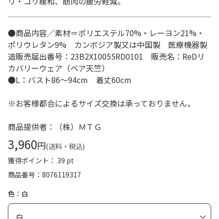
リ・コリ緩和、筋肉の疲労軽減。
●商品内容／素材＝ポリエステル70%・レーヨン21%・
ポリウレタン9% カンボジア製又は中国製 医療機器製
造販売届出番号：23B2X10055RD0101 販売名：ReDリ
カバリーウェア（ベア天竺）
●L：バスト86～94cm 着丈60cm
※お客様都合によるサイズ交換は承っておりません。
商品提供者：（株）ＭＴＧ
3,960
円
(送料・税込)
獲得ポイント： 39 pt
商品番号
8076119317
色：白