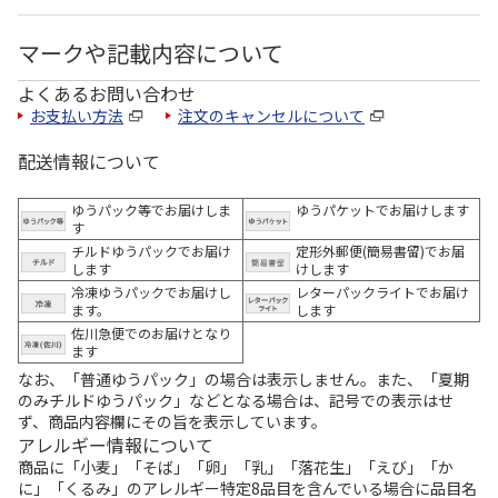
マークや記載内容について
よくあるお問い合わせ
お支払い方法
注文のキャンセルについて
配送情報について
ゆうパック等でお届けしま
ゆうパケットでお届けします
す
チルドゆうパックでお届け
定形外郵便(簡易書留)でお届
します
けします
冷凍ゆうパックでお届けし
レターパックライトでお届け
ます。
します
佐川急便でのお届けとなり
ます
なお、「普通ゆうパック」の場合は表示しません。また、「夏期
のみチルドゆうパック」などとなる場合は、記号での表示はせ
ず、商品内容欄にその旨を表示しています。
アレルギー情報について
商品に「小麦」「そば」「卵」「乳」「落花生」「えび」「か
に」「くるみ」のアレルギー特定8品目を含んでいる場合に品目名