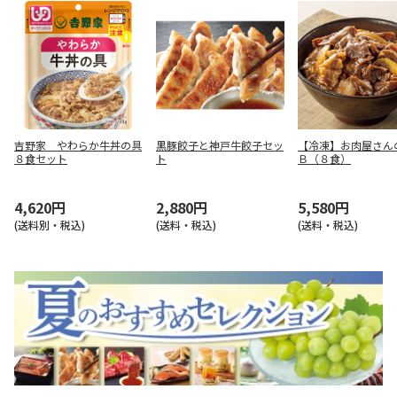
吉野家 やわらか牛丼の具
黒豚餃子と神戸牛餃子セッ
【冷凍】お肉屋さん
８食セット
ト
Ｂ（８食）
4,620円
2,880円
5,580円
(送料別・税込)
(送料・税込)
(送料・税込)