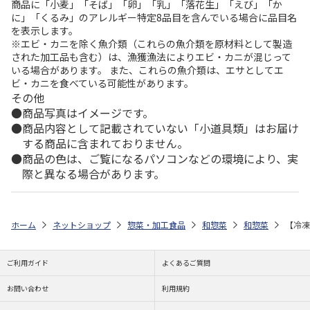
商品に「小麦」「そば」「卵」「乳」「落花生」「えび」「か
に」「くるみ」のアレルギー特定8品目を含んでいる場合に品目名
を表示します。
※エビ・カニを除く魚介類（これらの魚介類を原材料として製造
された加工品も含む）は、漁獲漁法によりエビ・カニが混じって
いる場合があります。 また、これらの魚介類は、エサとしてエ
ビ・カニを食べている可能性があります。
その他
商品写真はイメージです。
商品内容として記載されていない「小道具類」はお届け
する商品に含まれておりません。
商品の色は、ご覧になるパソコンなどの環境により、実
際と異なる場合があります。
ホーム
ネットショップ
惣菜・加工食品
和惣菜
和惣菜
【冷凍
ご利用ガイド
よくあるご質問
お問い合わせ
利用規約