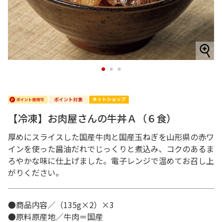
1
2
3
【冷凍】お肉屋さんの牛丼Ａ（６食）
厚めにスライスした国産牛肉と国産玉ねぎを山形県の赤ワ
インを使った醤油だれでじっくりと煮込み、コクのあるま
ろやかな味に仕上げました。電子レンジで温めてお召し上
がりください。
●商品内容／（135g×2）×3
●原料原産地／牛肉＝国産