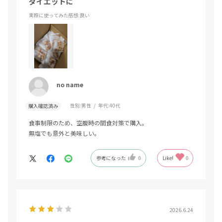
ダイエットに
実際に使ってみた感想
:良い
no name
性別:
男性
年代:
40代
購入確認済み
食事制限のため、空腹時の間食対策で購入。
無塩でも意外と美味しい。
参考になった
0
Like!
0
2026.6.24