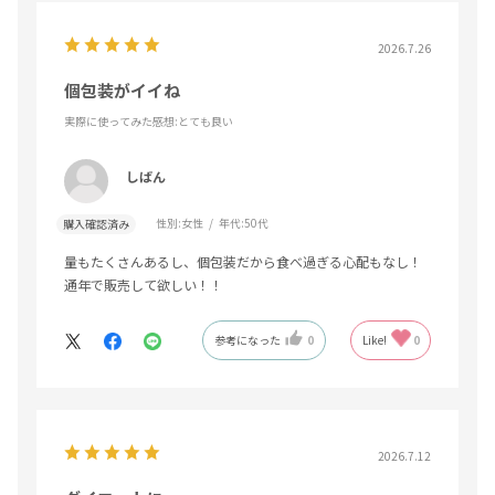
2026.7.26
個包装がイイね
実際に使ってみた感想
:とても良い
しばん
性別:
女性
年代:
50代
購入確認済み
量もたくさんあるし、個包装だから食べ過ぎる心配もなし！
通年で販売して欲しい！！
参考になった
0
Like!
0
2026.7.12