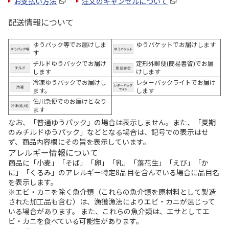
お支払い方法
注文のキャンセルについて
配送情報について
ゆうパック等でお届けしま
ゆうパケットでお届けします
す
チルドゆうパックでお届け
定形外郵便(簡易書留)でお届
します
けします
冷凍ゆうパックでお届けし
レターパックライトでお届け
ます。
します
佐川急便でのお届けとなり
ます
なお、「普通ゆうパック」の場合は表示しません。また、「夏期
のみチルドゆうパック」などとなる場合は、記号での表示はせ
ず、商品内容欄にその旨を表示しています。
アレルギー情報について
商品に「小麦」「そば」「卵」「乳」「落花生」「えび」「か
に」「くるみ」のアレルギー特定8品目を含んでいる場合に品目名
を表示します。
※エビ・カニを除く魚介類（これらの魚介類を原材料として製造
された加工品も含む）は、漁獲漁法によりエビ・カニが混じって
いる場合があります。 また、これらの魚介類は、エサとしてエ
ビ・カニを食べている可能性があります。