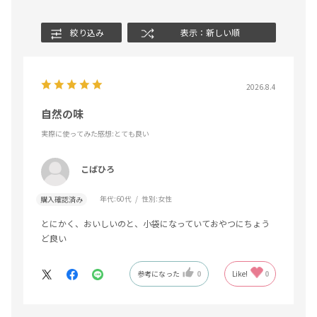
絞り込み
表示：新しい順
2026.8.4
自然の味
実際に使ってみた感想
:とても良い
こばひろ
年代:
60代
性別:
女性
購入確認済み
とにかく、おいしいのと、小袋になっていておやつにちょう
ど良い
参考になった
0
Like!
0