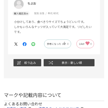
ちぷお
性別:
女性
年代:
60代
購入確認済み
小分けしてあり、食べきりサイズでちょうどいいです。
しかもいろんなナッツが入っていて大満足です。リピしたい
です。
参考になった
0
Like!
0
絞り込み
表示：新しい順
マークや記載内容について
よくあるお問い合わせ