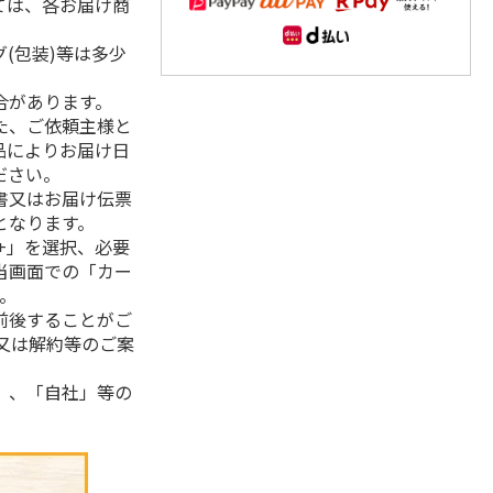
ては、各お届け商
(包装)等は多少
合があります。
た、ご依頼主様と
品によりお届け日
ださい。
書又はお届け伝票
となります。
+」を選択、必要
当画面での「カー
。
前後することがご
又は解約等のご案
」、「自社」等の