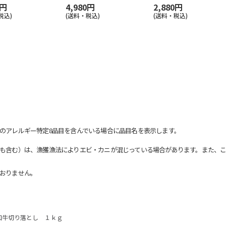
0円
4,980円
2,880円
税込)
(送料・税込)
(送料・税込)
のアレルギー特定8品目を含んでいる場合に品目名を表示します。
も含む）は、漁獲漁法によりエビ・カニが混じっている場合があります。また、こ
おりません。
和牛切り落とし １ｋｇ