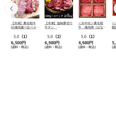
【冷凍】黒毛和牛
【冷凍】塩味厚切り
＜お中元＞黒毛和
＜
A5焼肉食べ比べ４種
牛タン
牛 焼肉用（はなも
国
セット400g
500g×2P 計：１
り）
食
5.0
（1）
kg
5.0
（2）
5.0
（1）
6,500円
6,980円
4,980円
5
(送料・税込)
(送料・税込)
(送料・税込)
(