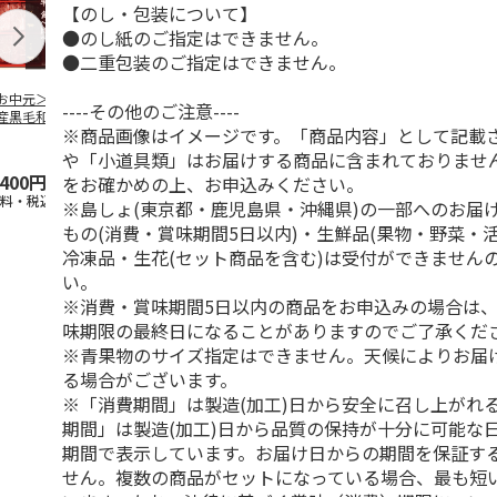
【のし・包装について】
●のし紙のご指定はできません。
●二重包装のご指定はできません。
お中元＞【冷凍】
＜お中元＞【冷凍】
＜ご自宅用＞【冷
＜お中元＞【
----その他のご注意----
産黒毛和牛 焼肉
鹿児島県産黒毛和
凍】小分けロースト
鹿児島県産黒
※商品画像はイメージです。「商品内容」として記載
べ比べ
牛 カタ肉焼肉用
ビーフ３２０ｇ
牛 カタ肉焼
（４２０
…
（６２０
5.0
（1）
…
や「小道具類」はお届けする商品に含まれておりませ
,400円
4,300円
3,680円
5,800円
をお確かめの上、お申込みください。
送料・税込)
(送料・税込)
(送料・税込)
(送料・税込)
※島しょ(東京都・鹿児島県・沖縄県)の一部へのお届
もの(消費・賞味期間5日以内)・生鮮品(果物・野菜・
冷凍品・生花(セット商品を含む)は受付ができません
い。
※消費・賞味期間5日以内の商品をお申込みの場合は
味期限の最終日になることがありますのでご了承くだ
※青果物のサイズ指定はできません。天候によりお届
る場合がございます。
※「消費期間」は製造(加工)日から安全に召し上がれ
期間」は製造(加工)日から品質の保持が十分に可能な
期間で表示しています。お届け日からの期間を保証す
せん。複数の商品がセットになっている場合、最も短