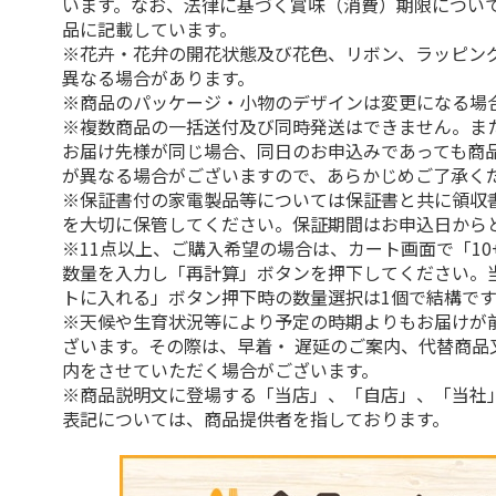
います。なお、法律に基づく賞味（消費）期限につい
品に記載しています。
※花卉・花弁の開花状態及び花色、リボン、ラッピング
異なる場合があります。
※商品のパッケージ・小物のデザインは変更になる場
※複数商品の一括送付及び同時発送はできません。ま
お届け先様が同じ場合、同日のお申込みであっても商
が異なる場合がございますので、あらかじめご了承く
※保証書付の家電製品等については保証書と共に領収
を大切に保管してください。保証期間はお申込日から
※11点以上、ご購入希望の場合は、カート画面で「10
数量を入力し「再計算」ボタンを押下してください。
トに入れる」ボタン押下時の数量選択は1個で結構です
※天候や生育状況等により予定の時期よりもお届けが
ざいます。その際は、早着・ 遅延のご案内、代替商品
内をさせていただく場合がございます。
※商品説明文に登場する「当店」、「自店」、「当社
表記については、商品提供者を指しております。