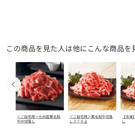
この商品を見た人は他にこんな商品を
＜ご自宅用＞九州産黒毛和
＜ご自宅用＞黒毛和牛切落
【冷凍
牛の切落し
し３７０ｇ
し