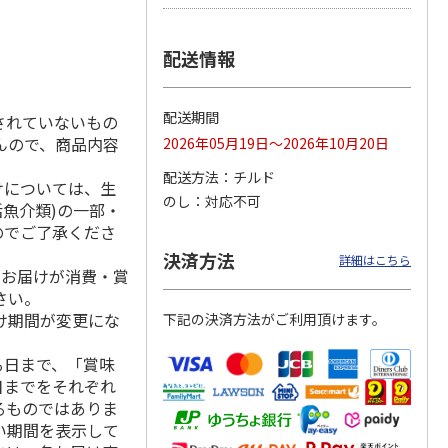
配送情報
冷凍】
＜お中元＞【冷凍】
【冷凍】全国各地の
仙台名物 柔らか厚
毛和
職人仕込牛たん（Ｋ
厳選お肉食べ比べコ
切り牛たん Ｂ
配送期間
されていないもの
肉用
Ｓ－３０）
ース
4.7
（3）
んので、商品内容
2026年05月19日～2026年10月20日
5,380円
8,980円
5,980円
配送方法
チルド
(送料・税込)
(送料・税込)
(送料・税込)
けについては、生
のし
対応不可
活魚介類)の一部・
のでご了承くださ
決済方法
詳細はこちら
、お届けが消費・賞
さい。
け期間が変更にな
下記の決済方法がご利用頂けます。
る日まで、「賞味
日までをそれぞれ
るものではありま
い期間を表示して