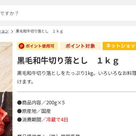
ション
黒毛和牛切り落とし １ｋｇ
黒毛和牛切り落とし １ｋｇ
黒毛和牛切り落としをたっぷり1kg。いろいろなお料
けます。
●商品内容／200g×5
●原産地／国産
●消費期間／
冷蔵で4日