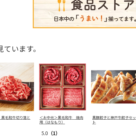
見ています。
】黒毛和牛切り落と
＜お中元＞黒毛和牛 焼肉
黒豚餃子と神戸牛餃子セッ
用（はなもり）
ト
5.0
（1）