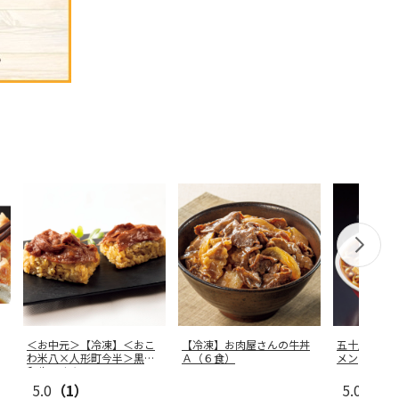
＜お中元＞【冷凍】＜おこ
【冷凍】お肉屋さんの牛丼
五十嵐製麺
わ米八×人形町今半＞黒毛
Ａ（６食）
メン
和牛のすき
…
5.0
（1）
5.0
（3）