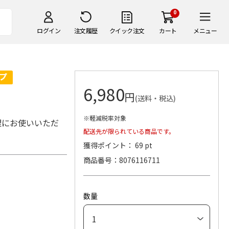
0
ログイン
注文履歴
クイック注文
カート
メニュー
6,980
円
(送料・税込)
※軽減税率対象
理にお使いいただ
配送先が限られている商品です。
獲得ポイント： 69 pt
商品番号
8076116711
数量