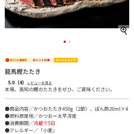
1
2
龍馬鰹たたき
5.0
（4）
レビューを見る
本場、高知の鰹のたたきをぜひ、ご賞味ください。
●商品内容／かつおたたき450g（2節）、ぽん酢20ml×4
●原料原産地／かつお＝太平洋産
●消費期間／
冷蔵で5日
●アレルギー／「小麦」