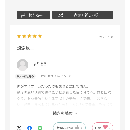
絞り込み
表示：新しい順
2026.7.30
想定以上
まりぞう
性別:
女性
年代:
50代
購入確認済み
鰹がマイブームだったのもありお試しで購入。
鮮度の良い状態で食べたいと到着した日に食卓へ。ひと口パ
クり、おっ美味しい！想定以上の美味しさで箸が止まらな
い…翌日に食べようと思った分も主人と2人で完食。やっぱり
産地直送はいいですねー！
続きを読む
満足度星5です‼︎
参考になった
0
Like!
0