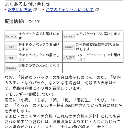
よくあるお問い合わせ
お支払い方法
注文のキャンセルについて
配送情報について
ゆうパック等でお届けしま
ゆうパケットでお届けします
す
チルドゆうパックでお届け
定形外郵便(簡易書留)でお届
します
けします
冷凍ゆうパックでお届けし
レターパックライトでお届け
ます。
します
佐川急便でのお届けとなり
ます
なお、「普通ゆうパック」の場合は表示しません。また、「夏期
のみチルドゆうパック」などとなる場合は、記号での表示はせ
ず、商品内容欄にその旨を表示しています。
アレルギー情報について
商品に「小麦」「そば」「卵」「乳」「落花生」「えび」「か
に」「くるみ」のアレルギー特定8品目を含んでいる場合に品目名
を表示します。
※エビ・カニを除く魚介類（これらの魚介類を原材料として製造
された加工品も含む）は、漁獲漁法によりエビ・カニが混じって
いる場合があります。 また、これらの魚介類は、エサとしてエ