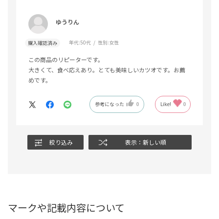
ゆうりん
年代:
50代
性別:
女性
購入確認済み
この商品のリピーターです。
大きくて、食べ応えあり。とても美味しいカツオです。お薦
めです。
参考になった
0
Like!
0
絞り込み
表示：新しい順
マークや記載内容について