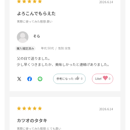
2026.6.14
よろこんでもらえた
実際に使ってみた感想
:良い
そら
年代:
50代
性別:
女性
購入確認済み
父の日で送りました。
少し早くつきましたか、美味しかったと連絡げありました。
参考になった
0
Like!
0
2026.6.14
カツオのタタキ
実際に使ってみた感想
:とても良い