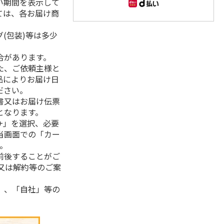
い期間を表示して
ては、各お届け商
(包装)等は多少
合があります。
た、ご依頼主様と
品によりお届け日
ださい。
書又はお届け伝票
となります。
+」を選択、必要
当画面での「カー
。
前後することがご
又は解約等のご案
」、「自社」等の