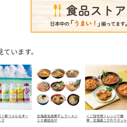
見ています。
元＞新つぶらなオー
北海道名店寒干しラーメン
＜ご自宅用＞レンジで簡
ーズ
１０食詰合せ
単 北海道こだわりセット