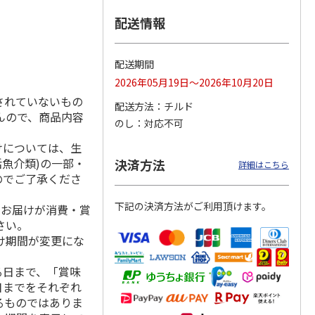
配送情報
ひとく
＜お中元＞宇都宮餃
【冷凍】もちもち皮
角煮ゴロゴロ豚ま
配送期間
個
子 宇味家のぎょう
のにんにく丸餃子
ん・天恵美豚まん
2026年05月19日～2026年10月20日
ざ３箱
４袋
されていないもの
配送方法
チルド
3,550円
4,860円
3,100円
んので、商品内容
のし
対応不可
(送料・税込)
(送料・税込)
(送料・税込)
けについては、生
活魚介類)の一部・
決済方法
詳細はこちら
のでご了承くださ
下記の決済方法がご利用頂けます。
、お届けが消費・賞
さい。
け期間が変更にな
る日まで、「賞味
日までをそれぞれ
るものではありま