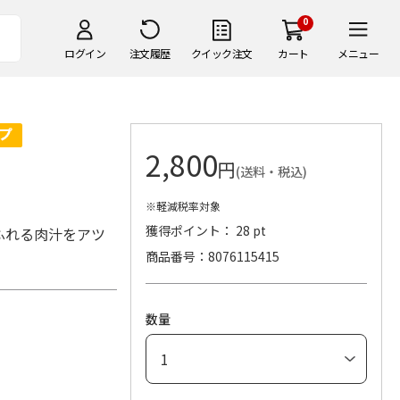
0
ログイン
注文履歴
クイック注文
カート
メニュー
2,800
円
(送料・税込)
※軽減税率対象
獲得ポイント： 28 pt
ふれる肉汁をアツ
商品番号
8076115415
数量