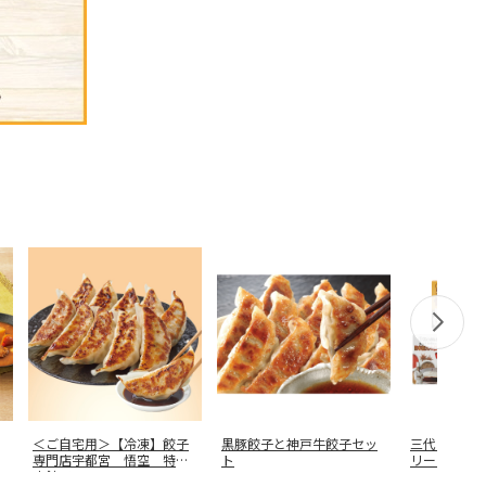
＜ご自宅用＞【冷凍】餃子
黒豚餃子と神戸牛餃子セッ
三代目たい
専門店宇都宮 悟空 特製
ト
リートセッ
肉餃子