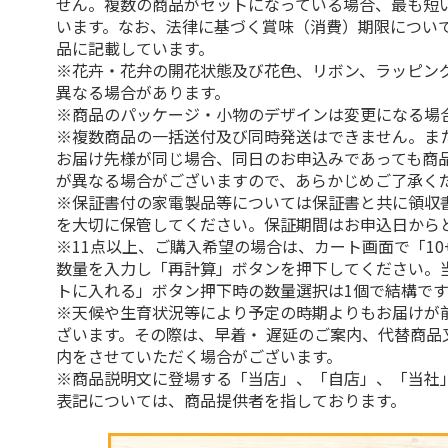
せん。複数の商品がセットになっている場合、最も短
います。なお、法律に基づく賞味（消費）期限につい
品に記載しています。
※花卉・花弁の開花状態及び花色、リボン、ラッピング
異なる場合があります。
※商品のパッケージ・小物のデザインは変更になる場
※複数商品の一括送付及び同時発送はできません。ま
お届け先様が同じ場合、同日のお申込みであっても商
が異なる場合がございますので、あらかじめご了承く
※保証書付の家電製品等については保証書と共に領収
を大切に保管してください。保証期間はお申込日から
※11点以上、ご購入希望の場合は、カート画面で「10
数量を入力し「再計算」ボタンを押下してください。
トに入れる」ボタン押下時の数量選択は1個で結構です
※天候や生育状況等により予定の時期よりもお届けが
ざいます。その際は、早着・ 遅延のご案内、代替商品
内をさせていただく場合がございます。
※商品説明文に登場する「当店」、「自店」、「当社
表記については、商品提供者を指しております。