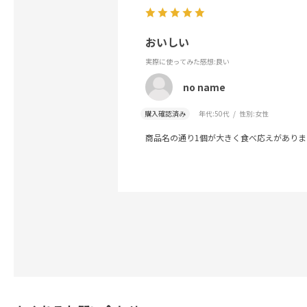
おいしい
実際に使ってみた感想
:良い
no name
購入確認済み
年代:
50代
性別:
女性
商品名の通り1個が大きく食べ応えがあり