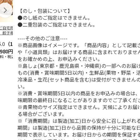
【のし・包装について】
●のし紙のご指定はできません。
●二重包装のご指定はできません。
ご自宅用＞【冷
【冷凍】≪小樽海洋
＜お中元＞横浜中華
【冷凍】福岡
】餃子専門店宇都
水産≫小樽の小鍋と
街 江戸清謹製中華
ち餃子１００
----その他のご注意----
 悟空 特製肉餃
海鮮おこわ
まんセット
5.0
（1）
5.0
（1）
5.0
（1）
※商品画像はイメージです。「商品内容」として記載
,980円
6,912円
3,180円
3,900円
や「小道具類」はお届けする商品に含まれておりませ
送料・税込)
(送料・税込)
(送料・税込)
(送料・税込)
をお確かめの上、お申込みください。
※島しょ(東京都・鹿児島県・沖縄県)の一部へのお届
もの(消費・賞味期間5日以内)・生鮮品(果物・野菜・
冷凍品・生花(セット商品を含む)は受付ができません
い。
※消費・賞味期間5日以内の商品をお申込みの場合は
味期限の最終日になることがありますのでご了承くだ
※青果物のサイズ指定はできません。天候によりお届
る場合がございます。
※「消費期間」は製造(加工)日から安全に召し上がれ
期間」は製造(加工)日から品質の保持が十分に可能な
期間で表示しています。お届け日からの期間を保証す