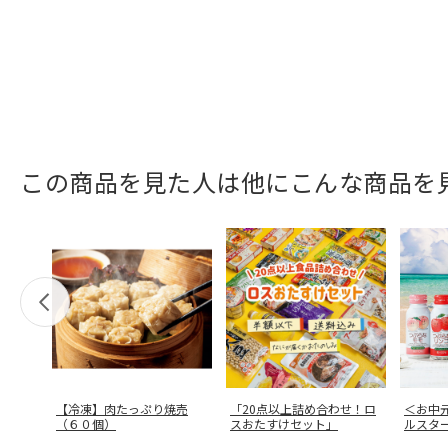
この商品を見た人は他にこんな商品を
【冷凍】肉たっぷり焼売
「20点以上詰め合わせ！ロ
＜お中
（６０個）
スおたすけセット」
ルスタ