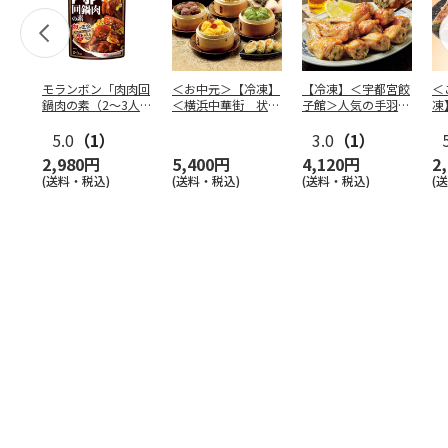
モランボン「肉肉回
＜お中元＞【冷凍】
【冷凍】＜宇都宮餃
＜
鍋肉の素（2～3人
＜横浜中華街 状元
子館＞人気の手羽餃
凍
前）」110g×40袋
樓＞満足点心セッ
子１０本
宮
5.0
（1）
ト ９
…
3.0
（1）
子
2,980円
5,400円
4,120円
2
(送料・税込)
(送料・税込)
(送料・税込)
(