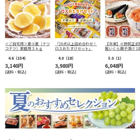
＜ご自宅用＞夏小夏（ナツ
「20点以上詰め合わせ！
【冷凍】≪野尻正武
コナツ）家庭用３ｋｇ
ロスおたすけセット」
鮭いくら親子漬け 18
2個
4.6
（154）
4.0
（18）
5.0
（1）
3,140円
3,980円
6,048円
(送料・税込)
(送料・税込)
(送料・税込)