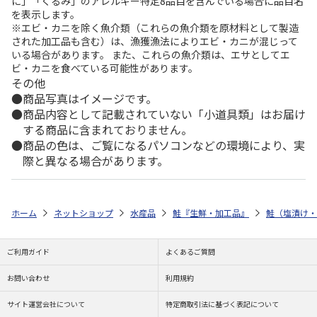
に」「くるみ」のアレルギー特定8品目を含んでいる場合に品目名
を表示します。
※エビ・カニを除く魚介類（これらの魚介類を原材料として製造
された加工品も含む）は、漁獲漁法によりエビ・カニが混じって
いる場合があります。 また、これらの魚介類は、エサとしてエ
ビ・カニを食べている可能性があります。
その他
商品写真はイメージです。
商品内容として記載されていない「小道具類」はお届け
する商品に含まれておりません。
商品の色は、ご覧になるパソコンなどの環境により、実
際と異なる場合があります。
ホーム
ネットショップ
水産品
鮭『生鮮・加工品』
鮭（塩漬け・
ご利用ガイド
よくあるご質問
お問い合わせ
利用規約
サイト運営会社について
特定商取引法に基づく表記について