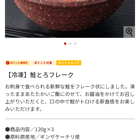
1
2
3
【冷凍】鮭とろフレーク
お刺身で食べられる新鮮な鮭をフレーク状にしました。凍
ったままあたたかいご飯にのせて、お醤油をかけてお召し
上がりいただくと、口の中で鮭がトロける新食感をお楽し
みいただけます。
●商品内容／120g×3
●原料原産地／ギンザケ＝チリ産