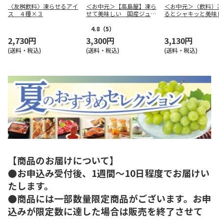
〈友桝飲料〉凍らせるアイ
＜お中元＞【高島屋】凍ら
＜お中元＞（飲料）
ス ４種×３
せて美味しい 国産ジュー
るとシャキッと美味
ス（東日本版）
ＮＩＰＰＯＮフル
ーアソート（東海版
4.8
（5）
2,730円
3,300円
3,130円
(送料・税込)
(送料・税込)
(送料・税込)
【商品のお届けについて】
●お申込み受付後、1週間～10日程度でお届けい
たします。
●商品には一部数量限定商品がございます。お申
込みが限定数に達した場合は販売を終了させて