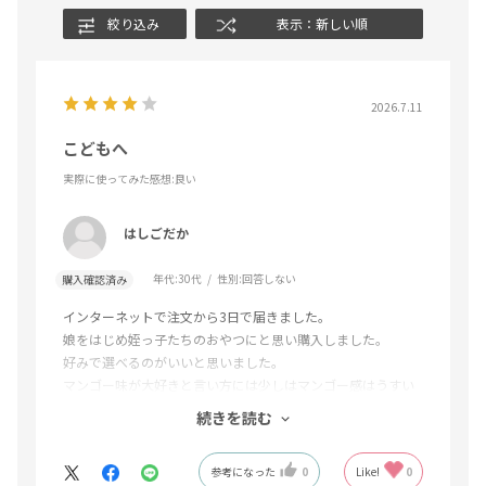
絞り込み
表示：新しい順
2026.7.11
こどもへ
実際に使ってみた感想
:良い
はしごだか
年代:
30代
性別:
回答しない
購入確認済み
インターネットで注文から3日で届きました。
娘をはじめ姪っ子たちのおやつにと思い購入しました。
好みで選べるのがいいと思いました。
マンゴー味が大好きと言い方には少しはマンゴー感はうすい
かもしれません。
続きを読む
こどもたちからはそれの方がよかったようですが、物足りな
いと感じる人もいるかもしれません。
参考になった
0
Like!
0