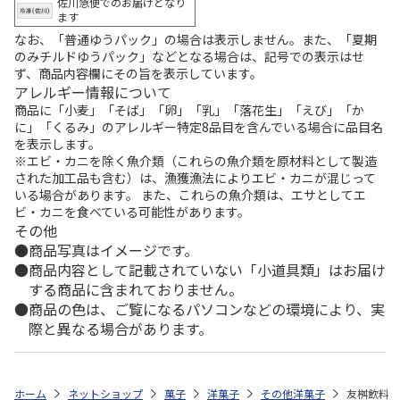
佐川急便でのお届けとなり
ます
なお、「普通ゆうパック」の場合は表示しません。また、「夏期
のみチルドゆうパック」などとなる場合は、記号での表示はせ
ず、商品内容欄にその旨を表示しています。
アレルギー情報について
商品に「小麦」「そば」「卵」「乳」「落花生」「えび」「か
に」「くるみ」のアレルギー特定8品目を含んでいる場合に品目名
を表示します。
※エビ・カニを除く魚介類（これらの魚介類を原材料として製造
された加工品も含む）は、漁獲漁法によりエビ・カニが混じって
いる場合があります。 また、これらの魚介類は、エサとしてエ
ビ・カニを食べている可能性があります。
その他
商品写真はイメージです。
商品内容として記載されていない「小道具類」はお届け
する商品に含まれておりません。
商品の色は、ご覧になるパソコンなどの環境により、実
際と異なる場合があります。
ホーム
ネットショップ
菓子
洋菓子
その他洋菓子
友桝飲料 