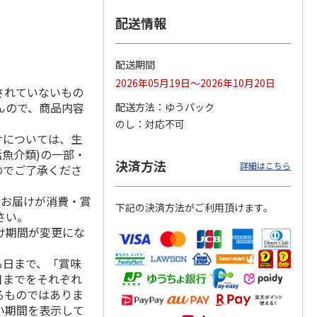
配送情報
汁 １
＜お中元＞＜コカ・
トワイニング「スリ
＜お中元＞＜キーコ
配送期間
コーラ＞健康茶詰合
ープ カモミールア
ーヒー＞アイスコー
2026年05月19日～2026年10月20日
せ ＣＫＯ－３０Ａ
ップル（機能性表示
ヒー＆ジュース＆ド
されていないもの
食品
…
リン
…
んので、商品内容
配送方法
ゆうパック
3,680円
3,980円
3,480円
のし
対応不可
(送料・税込)
(送料・税込)
(送料・税込)
けについては、生
活魚介類)の一部・
決済方法
詳細はこちら
のでご了承くださ
、お届けが消費・賞
下記の決済方法がご利用頂けます。
さい。
け期間が変更にな
る日まで、「賞味
日までをそれぞれ
るものではありま
い期間を表示して