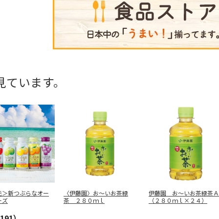
見ています。
元＞新つぶらなオー
〈伊藤園〉お～いお茶緑
伊藤園 お～いお茶緑茶Ａ
ーズ
茶 ２８０ｍｌ
（２８０ｍｌ×２４）
191）