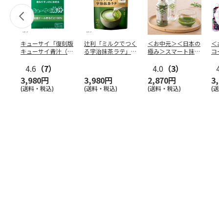
キューサイ「復刻版
辻利「ミルクでつく
＜お中元＞＜日本の
＜
キューサイ青汁（30
る宇治抹茶ラテ」
極み＞スマート抹
コ
本入）」×4箱
80g×12袋
茶 １０本
合
4.6
（7）
4.0
（3）
Ａ
3,980円
3,980円
2,870円
3
(送料・税込)
(送料・税込)
(送料・税込)
(