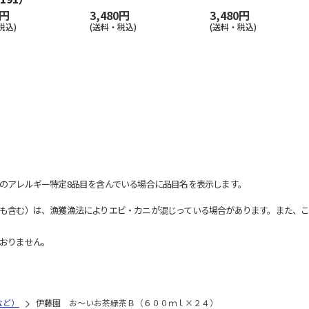
0円
3,480円
3,480円
税込)
(送料・税込)
(送料・税込)
のアレルギー特定8品目を含んでいる場合に品目名を表示します。
も含む）は、漁獲漁法によりエビ・カニが混じっている場合があります。また、こ
おりません。
など）
伊藤園 お～いお茶緑茶Ｂ（６００ｍｌ×２４）