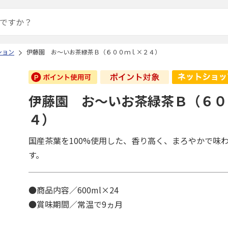
ション
伊藤園 お～いお茶緑茶Ｂ（６００ｍｌ×２４）
伊藤園 お～いお茶緑茶Ｂ（６０
４）
国産茶葉を100%使用した、香り高く、まろやかで味
す。
●商品内容／600ml×24
●賞味期間／常温で9ヵ月