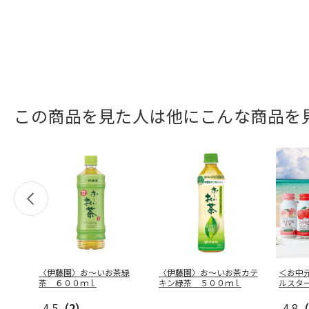
この商品を見た人は他にこんな商品を
〈伊藤園〉お～いお茶緑
〈伊藤園〉お～いお茶カテ
＜お中
茶 ６００ｍｌ
キン緑茶 ５００ｍｌ
ルスタ
4.5
（2）
4.8
（