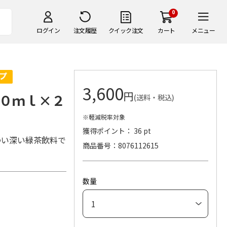
0
ログイン
注文履歴
クイック注文
カート
メニュー
3,600
円
０ｍｌ×２
(送料・税込)
※軽減税率対象
獲得ポイント： 36 pt
わい深い緑茶飲料で
商品番号
8076112615
数量