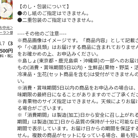
【のし・包装について】
●のし紙のご指定はできません。
●二重包装のご指定はできません。
お中元＞＜コカ・
トワイニング「腸活
＜お中元＞＜山田養
九州産野菜青
----その他のご注意----
ーラ＞健康飲料詰
ミルクティー（機能
蜂場＞ハニードリン
箱
せ ＣＫＤ－３０
性表示食品）」7本
クセット（ＨＤ－３
※商品画像はイメージです。「商品内容」として記載
4.7
（3）
入×
…
０）
5.0
（1）
4.8
（8）
や「小道具類」はお届けする商品に含まれておりませ
,500円
3,980円
3,480円
1,880円
をお確かめの上、お申込みください。
送料・税込)
(送料・税込)
(送料・税込)
(送料・税込)
※島しょ(東京都・鹿児島県・沖縄県)の一部へのお届
もの(消費・賞味期間5日以内)・生鮮品(果物・野菜・
冷凍品・生花(セット商品を含む)は受付ができません
い。
※消費・賞味期間5日以内の商品をお申込みの場合は
味期限の最終日になることがありますのでご了承くだ
※青果物のサイズ指定はできません。天候によりお届
る場合がございます。
※「消費期間」は製造(加工)日から安全に召し上がれ
期間」は製造(加工)日から品質の保持が十分に可能な
期間で表示しています。お届け日からの期間を保証す
せん。複数の商品がセットになっている場合、最も短