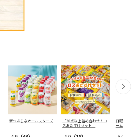
新つぶらなオールスターズ
「20点以上詰め合わせ！ロ
日曜劇場『VI
スおたすけセット」
ーム切手）
4.9
（43）
4.0
（18）
5.0
（11