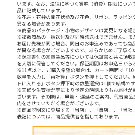
います。なお、法律に基づく賞味（消費）期限につい
品に記載しています。
※花卉・花弁の開花状態及び花色、リボン、ラッピング
異なる場合があります。
※商品のパッケージ・小物のデザインは変更になる場
※複数商品の一括送付及び同時発送はできません。ま
お届け先様が同じ場合、同日のお申込みであっても商
が異なる場合がございますので、あらかじめご了承く
※保証書付の家電製品等については保証書と共に領収
を大切に保管してください。保証期間はお申込日から
※11点以上、ご購入希望の場合は、カート画面で「10
数量を入力し「再計算」ボタンを押下してください。
トに入れる」ボタン押下時の数量選択は1個で結構です
※天候や生育状況等により予定の時期よりもお届けが
ざいます。その際は、早着・ 遅延のご案内、代替商品
内をさせていただく場合がございます。
※商品説明文に登場する「当店」、「自店」、「当社
表記については、商品提供者を指しております。