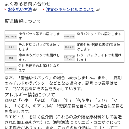
よくあるお問い合わせ
お支払い方法
注文のキャンセルについて
配送情報について
ゆうパック等でお届けしま
ゆうパケットでお届けします
す
チルドゆうパックでお届け
定形外郵便(簡易書留)でお届
します
けします
冷凍ゆうパックでお届けし
レターパックライトでお届け
ます。
します
佐川急便でのお届けとなり
ます
なお、「普通ゆうパック」の場合は表示しません。また、「夏期
のみチルドゆうパック」などとなる場合は、記号での表示はせ
ず、商品内容欄にその旨を表示しています。
アレルギー情報について
商品に「小麦」「そば」「卵」「乳」「落花生」「えび」「か
に」「くるみ」のアレルギー特定8品目を含んでいる場合に品目名
を表示します。
※エビ・カニを除く魚介類（これらの魚介類を原材料として製造
された加工品も含む）は、漁獲漁法によりエビ・カニが混じって
いる場合があります。 また、これらの魚介類は、エサとしてエ