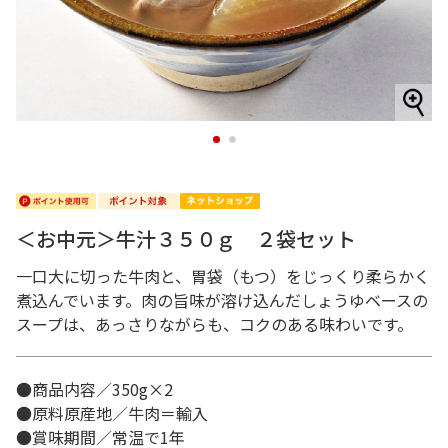
1
2
＜お中元＞牛汁３５０ｇ ２袋セット
一口大に切った牛肉と、胃袋（もつ）をじっくり柔らかく
煮込んでいます。肉の旨味が溶け込んだしょうゆベースの
スープは、あっさりながらも、コクのある味わいです。
●商品内容／350g×2
●原料原産地／牛肉＝輸入
●賞味期間／常温で1年