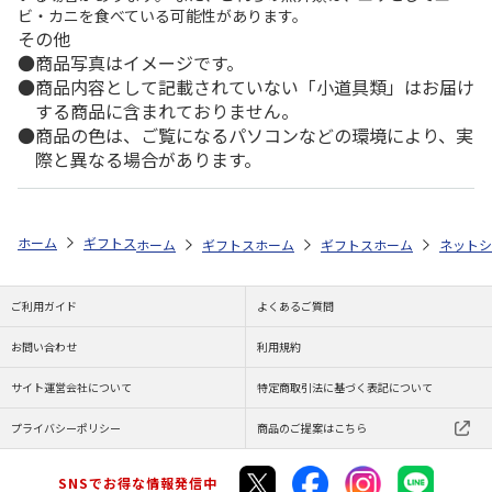
ビ・カニを食べている可能性があります。
その他
商品写真はイメージです。
商品内容として記載されていない「小道具類」はお届け
する商品に含まれておりません。
商品の色は、ご覧になるパソコンなどの環境により、実
際と異なる場合があります。
ホーム
ギフトストア
お中元・夏ギフト特集 2026
おすすめ ご当地
ホーム
ギフトストア
ホーム
お中元・夏ギフト特集 2026
ギフトストア
ホーム
お中元・夏
ネットシ
ご利用ガイド
よくあるご質問
お問い合わせ
利用規約
サイト運営会社について
特定商取引法に基づく表記について
プライバシーポリシー
商品のご提案はこちら
SNSでお得な情報発信中