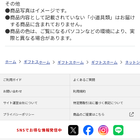
その他
商品写真はイメージです。
商品内容として記載されていない「小道具類」はお届け
する商品に含まれておりません。
商品の色は、ご覧になるパソコンなどの環境により、実
際と異なる場合があります。
ホーム
ギフトストア
お中元・夏ギフト特集 2026
おすすめ ご当地
ホーム
ギフトストア
ホーム
お中元・夏ギフト特集 2026
ギフトストア
ホーム
お中元・夏
ネットシ
ご利用ガイド
よくあるご質問
お問い合わせ
利用規約
サイト運営会社について
特定商取引法に基づく表記について
プライバシーポリシー
商品のご提案はこちら
SNSでお得な情報発信中