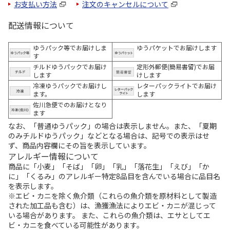
お支払い方法
注文のキャンセルについて
配送情報について
ゆうパック等でお届けしま
ゆうパケットでお届けします
す
チルドゆうパックでお届け
定形外郵便(簡易書留)でお届
します
けします
冷凍ゆうパックでお届けし
レターパックライトでお届け
ます。
します
佐川急便でのお届けとなり
ます
なお、「普通ゆうパック」の場合は表示しません。また、「夏期
のみチルドゆうパック」などとなる場合は、記号での表示はせ
ず、商品内容欄にその旨を表示しています。
アレルギー情報について
商品に「小麦」「そば」「卵」「乳」「落花生」「えび」「か
に」「くるみ」のアレルギー特定8品目を含んでいる場合に品目名
を表示します。
※エビ・カニを除く魚介類（これらの魚介類を原材料として製造
された加工品も含む）は、漁獲漁法によりエビ・カニが混じって
いる場合があります。 また、これらの魚介類は、エサとしてエ
ビ・カニを食べている可能性があります。