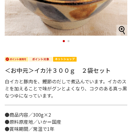
1
2
＜お中元＞イカ汁３００ｇ ２袋セット
白イカと豚肉を、鰹節のだしで煮込んでいます。イカのス
ミを加えることで味がグンとよくなり、コクのある真っ黒
なつゆになっています。
●商品内容／300g×2
●原料原産地／いか＝国産
●賞味期間／常温で1年