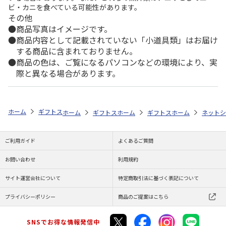
ビ・カニを食べている可能性があります。
その他
商品写真はイメージです。
商品内容として記載されていない「小道具類」はお届け
する商品に含まれておりません。
商品の色は、ご覧になるパソコンなどの環境により、実
際と異なる場合があります。
ホーム
ギフトストア
お中元・夏ギフト特集 2026
おすすめ ご当地
ホーム
ギフトストア
ホーム
お中元・夏ギフト特集 2026
ギフトストア
ホーム
お中元・夏
ネットシ
ご利用ガイド
よくあるご質問
お問い合わせ
利用規約
サイト運営会社について
特定商取引法に基づく表記について
プライバシーポリシー
商品のご提案はこちら
SNSでお得な情報発信中