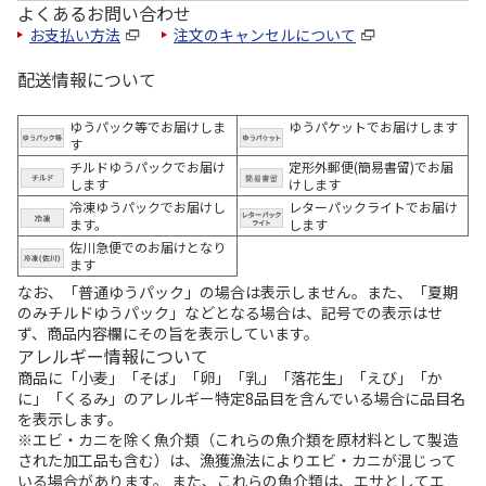
よくあるお問い合わせ
お支払い方法
注文のキャンセルについて
配送情報について
ゆうパック等でお届けしま
ゆうパケットでお届けします
す
チルドゆうパックでお届け
定形外郵便(簡易書留)でお届
します
けします
冷凍ゆうパックでお届けし
レターパックライトでお届け
ます。
します
佐川急便でのお届けとなり
ます
なお、「普通ゆうパック」の場合は表示しません。また、「夏期
のみチルドゆうパック」などとなる場合は、記号での表示はせ
ず、商品内容欄にその旨を表示しています。
アレルギー情報について
商品に「小麦」「そば」「卵」「乳」「落花生」「えび」「か
に」「くるみ」のアレルギー特定8品目を含んでいる場合に品目名
を表示します。
※エビ・カニを除く魚介類（これらの魚介類を原材料として製造
された加工品も含む）は、漁獲漁法によりエビ・カニが混じって
いる場合があります。 また、これらの魚介類は、エサとしてエ