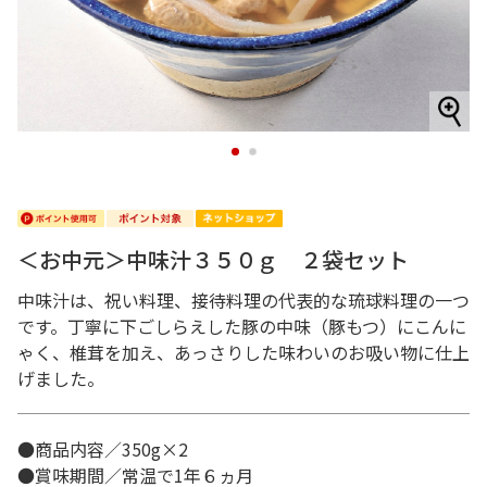
1
2
＜お中元＞中味汁３５０ｇ ２袋セット
中味汁は、祝い料理、接待料理の代表的な琉球料理の一つ
です。丁寧に下ごしらえした豚の中味（豚もつ）にこんに
ゃく、椎茸を加え、あっさりした味わいのお吸い物に仕上
げました。
●商品内容／350g×2
●賞味期間／常温で1年６ヵ月