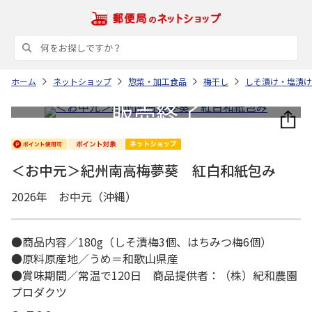
ホーム
ネットショップ
惣菜・加工食品
梅干し
しそ漬け・塩漬け
＜お中元＞紀州南高梅夢葵 紅白和紙包み
2026年 お中元（沖縄）
●商品内容／180g（しそ漬梅3個、はちみつ梅6個）
●原料原産地／うめ＝和歌山県産
●賞味期間／常温で120日 商品提供者：（株）紀和農園
プロダクツ