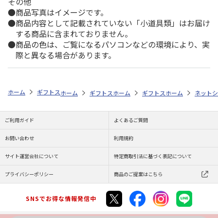
その他
商品写真はイメージです。
商品内容として記載されていない「小道具類」はお届け
する商品に含まれておりません。
商品の色は、ご覧になるパソコンなどの環境により、実
際と異なる場合があります。
ホーム
ギフトストア
お中元・夏ギフト特集 2026
おすすめ ご当地
ホーム
ギフトストア
ホーム
お中元・夏ギフト特集 2026
ギフトストア
ホーム
お中元・夏
ネットシ
ご利用ガイド
よくあるご質問
お問い合わせ
利用規約
サイト運営会社について
特定商取引法に基づく表記について
プライバシーポリシー
商品のご提案はこちら
SNSでお得な情報発信中