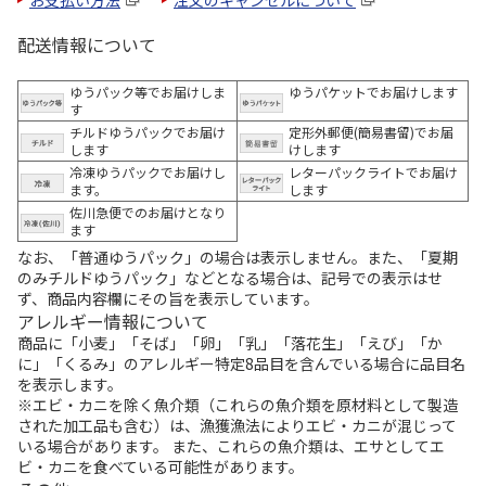
配送情報について
ゆうパック等でお届けしま
ゆうパケットでお届けします
す
チルドゆうパックでお届け
定形外郵便(簡易書留)でお届
します
けします
冷凍ゆうパックでお届けし
レターパックライトでお届け
ます。
します
佐川急便でのお届けとなり
ます
なお、「普通ゆうパック」の場合は表示しません。また、「夏期
のみチルドゆうパック」などとなる場合は、記号での表示はせ
ず、商品内容欄にその旨を表示しています。
アレルギー情報について
商品に「小麦」「そば」「卵」「乳」「落花生」「えび」「か
に」「くるみ」のアレルギー特定8品目を含んでいる場合に品目名
を表示します。
※エビ・カニを除く魚介類（これらの魚介類を原材料として製造
された加工品も含む）は、漁獲漁法によりエビ・カニが混じって
いる場合があります。 また、これらの魚介類は、エサとしてエ
ビ・カニを食べている可能性があります。