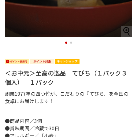
1
2
＜お中元＞至高の逸品 てびち（１パック３
個入） １パック
創業1977年の四つ竹が、こだわりの『てびち』を全国の
食卓にお届けします！
●商品内容／3個
●賞味期間／冷蔵で30日
●アレルギー／「小麦」