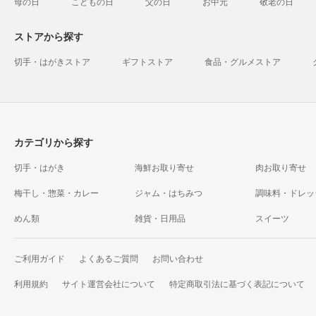
母の日
こどもの日
父の日
お中元
敬老の日
ストアから探す
切手・はがきストア
ギフトストア
食品・グルメストア
カテゴリから探す
切手・はがき
海鮮お取り寄せ
肉お取り寄せ
梅干し・惣菜・カレー
ジャム・はちみつ
調味料・ドレッ
めん類
雑貨・日用品
スイーツ
ご利用ガイド
よくあるご質問
お問い合わせ
利用規約
サイト運営会社について
特定商取引法に基づく表記について