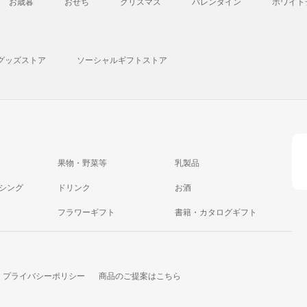
お歳暮
おせち
クリスマス
バレンタイン
ホワイト
グッズストア
ソーシャルギフトストア
果物・野菜等
乳製品
シング
ドリンク
お酒
フラワーギフト
書籍・カタログギフト
プライバシーポリシー
商品のご提案はこちら