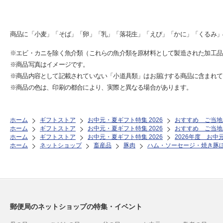
商品に「小麦」「そば」「卵」「乳」「落花生」「えび」「かに」「くるみ」
※エビ・カニを除く魚介類（これらの魚介類を原材料として製造された加工品
※商品写真はイメージです。
※商品内容として記載されていない「小道具類」はお届けする商品に含まれて
※商品の色は、印刷の都合により、実際と異なる場合があります。
ホーム
ギフトストア
お中元・夏ギフト特集 2026
おすすめ ご当地
ホーム
ギフトストア
お中元・夏ギフト特集 2026
おすすめ ご当地
ホーム
ギフトストア
お中元・夏ギフト特集 2026
2026年度 お中
ホーム
ネットショップ
畜産品
豚肉
ハム・ソーセージ・焼き豚
郵便局のネットショップの特集・イベント