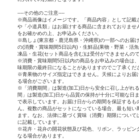
----その他のご注意----
※商品画像はイメージです。「商品内容」として記載
や「小道具類」はお届けする商品に含まれておりませ
をお確かめの上、お申込みください。
※島しょ(東京都・鹿児島県・沖縄県)の一部へのお届
の(消費・賞味期間5日以内)・生鮮品(果物・野菜・活
凍品・生花(セット商品を含む)は受付ができませんの
※消費・賞味期間5日以内の商品をお申込みの場合は
味期限の最終日になることがありますのでご了承くだ
※青果物のサイズ指定はできません。天候によりお届
る場合がございます。
※「消費期間」は製造(加工)日から安全に召し上がれ
間」は製造(加工)日から品質の保持が十分に可能な日
で表示しています。お届け日からの期間を保証するも
ん。複数の商品がセットになっている場合、最も短い
ます。なお、法律に基づく賞味（消費）期限について
に記載しています。
※花卉・花弁の開花状態及び花色、リボン、ラッピング
なる場合があります。