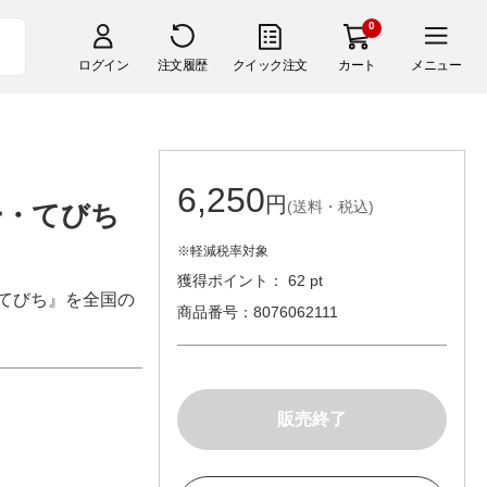
0
ログイン
注文履歴
クイック注文
カート
メニュー
6,250
円
(送料・税込)
ー・てびち
※軽減税率対象
獲得ポイント： 62 pt
『てびち』を全国の
商品番号
8076062111