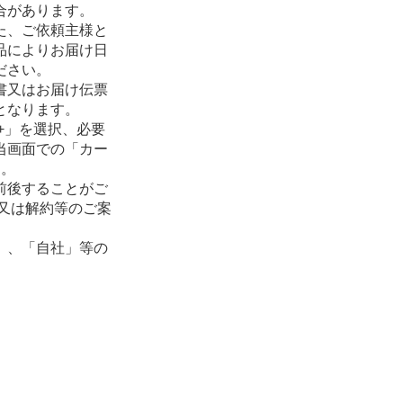
合があります。
た、ご依頼主様と
品によりお届け日
ださい。
書又はお届け伝票
となります。
+」を選択、必要
当画面での「カー
す。
前後することがご
又は解約等のご案
」、「自社」等の