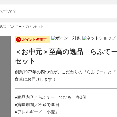
逸品 らふてー・てびちセット
＜お中元＞至高の逸品 らふて
セット
創業1977年の四つ竹が、こだわりの『らふてー』と
食卓にお届けします！
●商品内容／らふてー・てびち 各3個
●賞味期間／冷蔵で30日
●アレルギー／「小麦」