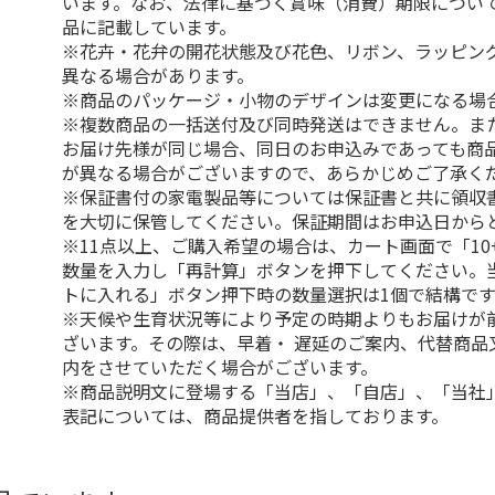
います。なお、法律に基づく賞味（消費）期限につい
品に記載しています。
※花卉・花弁の開花状態及び花色、リボン、ラッピング
異なる場合があります。
※商品のパッケージ・小物のデザインは変更になる場
※複数商品の一括送付及び同時発送はできません。ま
お届け先様が同じ場合、同日のお申込みであっても商
が異なる場合がございますので、あらかじめご了承く
※保証書付の家電製品等については保証書と共に領収
を大切に保管してください。保証期間はお申込日から
※11点以上、ご購入希望の場合は、カート画面で「10
数量を入力し「再計算」ボタンを押下してください。
トに入れる」ボタン押下時の数量選択は1個で結構です
※天候や生育状況等により予定の時期よりもお届けが
ざいます。その際は、早着・ 遅延のご案内、代替商品
内をさせていただく場合がございます。
※商品説明文に登場する「当店」、「自店」、「当社
表記については、商品提供者を指しております。