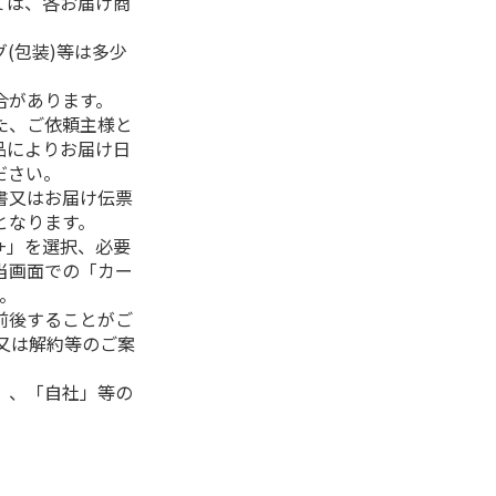
ては、各お届け商
(包装)等は多少
合があります。
た、ご依頼主様と
品によりお届け日
ださい。
書又はお届け伝票
となります。
+」を選択、必要
当画面での「カー
。
前後することがご
又は解約等のご案
」、「自社」等の