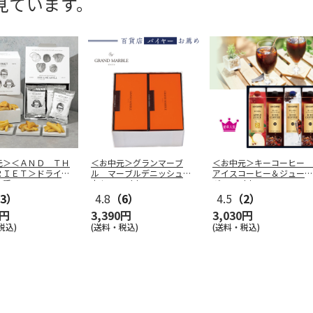
見ています。
元＞＜ＡＮＤ ＴＨ
＜お中元＞グランマーブ
＜お中元＞キーコーヒー
ＲＩＥＴ＞ドライフ
ル マーブルデニッシュ２
アイスコーヒー＆ジュース
５種
…
本セット（東
…
ギフト（東
…
3）
4.8
（6）
4.5
（2）
0円
3,390円
3,030円
税込)
(送料・税込)
(送料・税込)