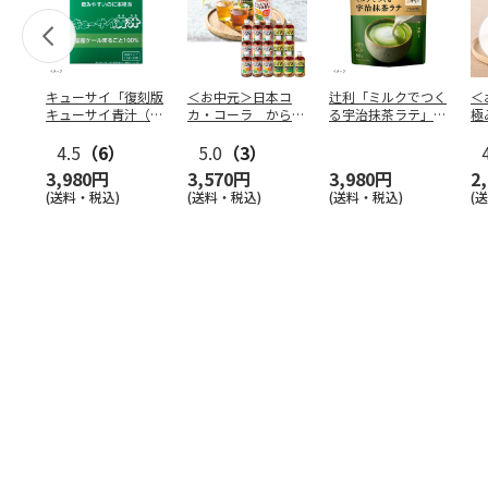
キューサイ「復刻版
＜お中元＞日本コ
辻利「ミルクでつく
＜
キューサイ青汁（30
カ・コーラ からだ
る宇治抹茶ラテ」
極
本入）」×4箱
すこやか茶Ｗ＋・か
80g×12袋
茶
4.5
（6）
らだお
5.0
（3）
…
3,980円
3,570円
3,980円
2
(送料・税込)
(送料・税込)
(送料・税込)
(