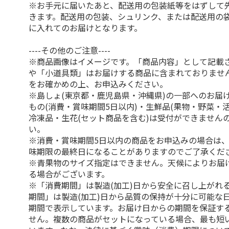
※お手元に届いたあと、配送用の包装紙等をはずして
きます。配送用の包装、シュリンク、または配送用の
に入れてのお届けとなります。
----その他のご注意----
※商品画像はイメージです。「商品内容」として記載
や「小道具類」はお届けする商品に含まれておりませ
をお確かめの上、お申込みください。
※島しょ(東京都・鹿児島県・沖縄県)の一部へのお届
もの(消費・賞味期間5日以内)・生鮮品(果物・野菜・
冷凍品・生花(セット商品を含む)は受付ができません
い。
※消費・賞味期間5日以内の商品をお申込みの場合は
味期限の最終日になることがありますのでご了承くだ
※青果物のサイズ指定はできません。天候によりお届
る場合がございます。
※「消費期間」は製造(加工)日から安全に召し上がれ
期間」は製造(加工)日から品質の保持が十分に可能な
期間で表示しています。お届け日からの期間を保証す
せん。複数の商品がセットになっている場合、最も短