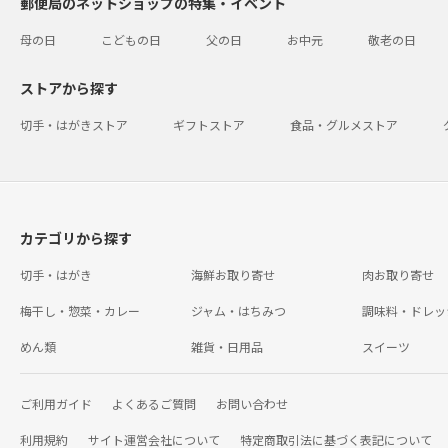
郵便局のネットショップの特集・イベント
母の日
こどもの日
父の日
お中元
敬老の日
ストアから探す
切手・はがきストア
ギフトストア
食品・グルメストア
カテゴリから探す
切手・はがき
海鮮お取り寄せ
肉お取り寄せ
梅干し・惣菜・カレー
ジャム・はちみつ
調味料・ドレッ
めん類
雑貨・日用品
スイーツ
ご利用ガイド
よくあるご質問
お問い合わせ
利用規約
サイト運営会社について
特定商取引法に基づく表記について