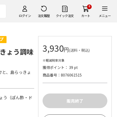
0
ログイン
注文履歴
クイック注文
カート
メニュー
3,930
円
きょう調味
(送料・税込)
※軽減税率対象
獲得ポイント： 39 pt
けと、島らっきょ
商品番号
8076061515
きょう（ぽん酢・ド