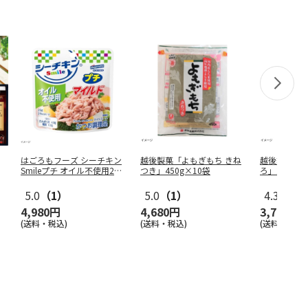
はごろもフーズ シーチキン
越後製菓「よもぎもち きね
越後製菓「か
Smileプチ オイル不使用25
つき」450g×10袋
ろ」280g×
…
5.0
（1）
5.0
（1）
4.3
（3）
4,980円
4,680円
3,780円
(送料・税込)
(送料・税込)
(送料・税込)