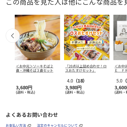
この商品を見た人は他にこんな商品を
＜お中元＞ソーキそば２
「20点以上詰め合わせ！ロ
＜お中
食・沖縄そば３食セット
スおたすけセット」
Ｅ Ｆ
リット
4.0
（18）
5.0
（
3,680円
3,980円
3,60
(送料・税込)
(送料・税込)
(送料・
よくあるお問い合わせ
お支払い方法
注文のキャンセルについて