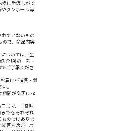
先様に手渡しがで
袋やダンボール等
されていないもの
んので、商品内容
けについては、生
活魚介類)の一部・
のでご了承くださ
、お届けが消費・賞
さい。
け期間が変更にな
る日まで、「賞味
日までをそれぞれ
るものではありま
い期間を表示して