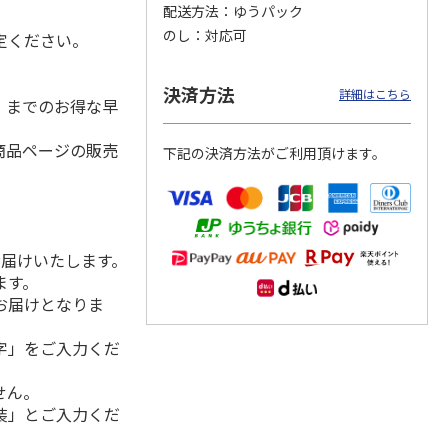
配送方法
ゆうパック
のし
対応可
定ください。
汁 １
＜お中元＞＜山田養
＜お中元＞＜コカ・
＜お中元＞＜キーコ
決済方法
詳細はこちら
水）までのお得な早
蜂場＞ハニードリン
コーラ＞健康茶詰合
ーヒー＞アイスコー
クセット（ＨＤ－３
せ ＣＫＯ－３０Ａ
ヒー＆ジュース＆ド
０）
5.0
（1）
リン
…
商品ページの販売
下記の決済方法がご利用頂けます。
3,480円
3,680円
3,480円
(送料・税込)
(送料・税込)
(送料・税込)
お届けいたします。
ます。
お届けとなりま
字」をご入力くだ
せん。
装」とご入力くだ