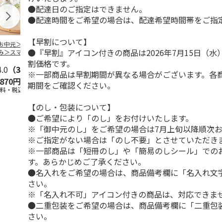
●配達日のご指定はできません。
●配達時間をご希望の場合は、配達希望時間帯をご指
【早割について】
お中元＞＜日本の
＜お中元＞＜コカ・
トワイニング「腸活
九州産野菜青
●『早割』アイコン付きの商品は2026年7月15日（
み＞スマート抹
コーラ＞健康飲料詰
ミルクティー（機能
箱
 １０本
合せ ＣＫＤ－３０
性表示食品）」7本
割価格です。
4.0
（3）
Ａ
4.7
（3）
入×
…
4.8
（8）
※一部商品は早割期間が異なる場合がございます。各
,870円
3,500円
3,980円
1,880円
期間をご確認ください。
送料・税込)
(送料・税込)
(送料・税込)
(送料・税込)
【のし・包装について】
●ご希望により「のし」をお付けいたします。
※「御中元のし」をご希望の場合は7月上旬以降順次
※ご指定がない場合は「のし不要」とさせていただき
※一部商品は「短冊のし」や「簡易のしシール」での
す。あらかじめご了承ください。
●名入れをご希望の場合は、商品備考欄に「名入れ文
さい。
※「名入れ不可」アイコン付きの商品は、対応できま
●二重包装をご希望の場合は、商品備考欄に「二重包
さい。