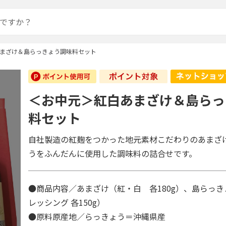
まざけ＆島らっきょう調味料セット
＜お中元＞紅白あまざけ＆島らっ
料セット
自社製造の紅麹をつかった地元素材こだわりのあまざ
うをふんだんに使用した調味料の詰合せです。
●商品内容／あまざけ（紅・白 各180g）、島らっ
レッシング 各150g）
●原料原産地／らっきょう＝沖縄県産