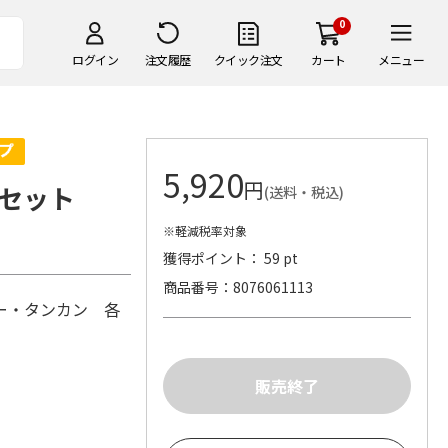
0
ログイン
注文履歴
クイック注文
カート
メニュー
5,920
円
セット
(送料・税込)
※軽減税率対象
獲得ポイント： 59 pt
商品番号
8076061113
ー・タンカン 各