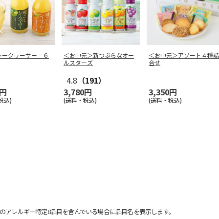
シークヮーサー ６
＜お中元＞新つぶらなオー
＜お中元＞アソート４種詰
ルスターズ
合せ
4.8
（191）
0円
3,780円
3,350円
税込)
(送料・税込)
(送料・税込)
のアレルギー特定8品目を含んでいる場合に品目名を表示します。