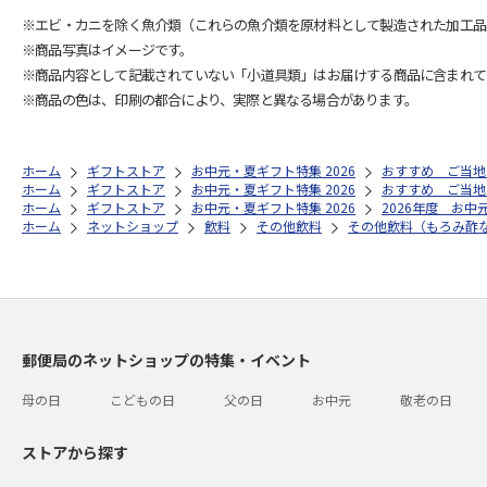
※エビ・カニを除く魚介類（これらの魚介類を原材料として製造された加工品
※商品写真はイメージです。
※商品内容として記載されていない「小道具類」はお届けする商品に含まれて
※商品の色は、印刷の都合により、実際と異なる場合があります。
ホーム
ギフトストア
お中元・夏ギフト特集 2026
おすすめ ご当地
ホーム
ギフトストア
お中元・夏ギフト特集 2026
おすすめ ご当地
ホーム
ギフトストア
お中元・夏ギフト特集 2026
2026年度 お中
ホーム
ネットショップ
飲料
その他飲料
その他飲料（もろみ酢
郵便局のネットショップの特集・イベント
母の日
こどもの日
父の日
お中元
敬老の日
ストアから探す