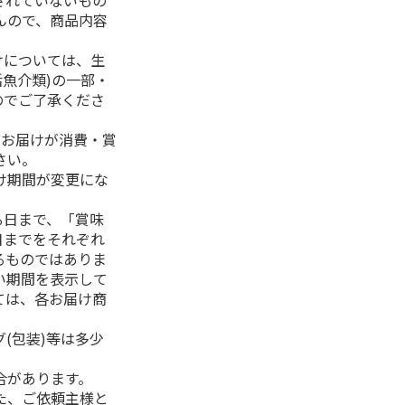
されていないもの
んので、商品内容
けについては、生
活魚介類)の一部・
のでご了承くださ
、お届けが消費・賞
さい。
け期間が変更にな
る日まで、「賞味
日までをそれぞれ
るものではありま
い期間を表示して
ては、各お届け商
(包装)等は多少
合があります。
た、ご依頼主様と