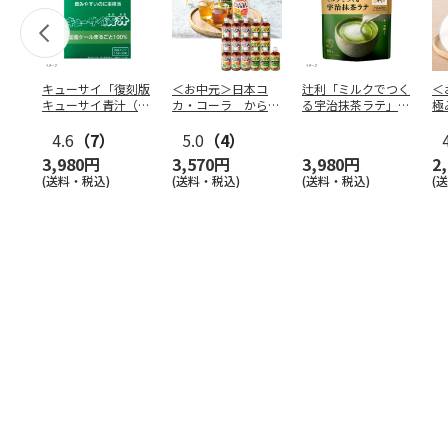
キューサイ「復刻版
＜お中元＞日本コ
辻利「ミルクでつく
＜
キューサイ青汁（30
カ・コーラ からだ
る宇治抹茶ラテ」
極
本入）」×4箱
すこやか茶Ｗ＋・か
80g×12袋
茶
4.6
（7）
らだお
5.0
（4）
…
3,980円
3,570円
3,980円
2
(送料・税込)
(送料・税込)
(送料・税込)
(