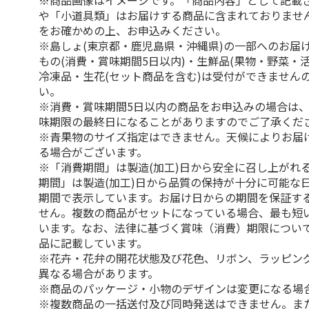
※商品画像はイメージです。「商品内容」として記載
や「小道具類」はお届けする商品に含まれておりませ
をお確かめの上、お申込みください。
※島しょ(東京都・鹿児島県・沖縄県)の一部へのお届
もの(消費・賞味期間5日以内)・生鮮品(果物・野菜・
冷凍品・生花(セット商品を含む)は受付ができません
い。
※消費・賞味期間5日以内の商品をお申込みの場合は
味期限の最終日になることがありますのでご了承くだ
※青果物のサイズ指定はできません。天候によりお届
る場合がございます。
※「消費期間」は製造(加工)日から安全に召し上がれ
期間」は製造(加工)日から品質の保持が十分に可能な
期間で表示しています。お届け日からの期間を保証す
せん。複数の商品がセットになっている場合、最も短
います。なお、法律に基づく賞味（消費）期限につい
品に記載しています。
※花卉・花弁の開花状態及び花色、リボン、ラッピング
異なる場合があります。
※商品のパッケージ・小物のデザインは変更になる場
※複数商品の一括送付及び同時発送はできません。ま