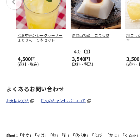
＜お中元＞シークヮーサー
高野山特産 ごま豆腐
粗ごし
１００％ ５本セット
本
4.0
（1）
4,500円
3,540円
3,50
(送料・税込)
(送料・税込)
(送料・
よくあるお問い合わせ
お支払い方法
注文のキャンセルについて
商品に「小麦」「そば」「卵」「乳」「落花生」「えび」「かに」「くるみ」