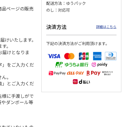
配送方法
ゆうパック
商品ページの販売
のし
対応可
汁 １
＜お中元＞＜山田養
＜お中元＞＜コカ・
＜お中元＞＜キーコ
決済方法
詳細はこちら
蜂場＞ハニードリン
コーラ＞健康茶詰合
ーヒー＞アイスコー
クセット（ＨＤ－３
せ ＣＫＯ－３０Ａ
ヒー＆ジュース＆ド
お届けいたします。
０）
5.0
（1）
リン
…
下記の決済方法がご利用頂けます。
ます。
3,480円
3,680円
3,480円
お届けとなりま
(送料・税込)
(送料・税込)
(送料・税込)
字」をご入力くだ
せん。
装」とご入力くだ
先様に手渡しがで
袋やダンボール等