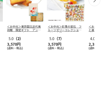
＜お中元＞東京国立近代美
＜お中元＞彩果の宝石 フ
＜お中元＞
術館 限定ギフト アン
ルーツゼリーコレクション
と楽しむし
リ・シャルパ
…
（東日本版
…
ズケーキ（
5.0
（2）
5.0
（7）
4.0
（1）
3,570円
3,570円
2,390円
(送料・税込)
(送料・税込)
(送料・税込)