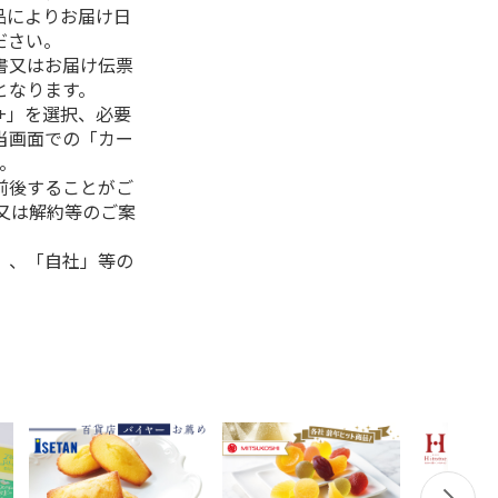
品によりお届け日
ださい。
書又はお届け伝票
となります。
+」を選択、必要
当画面での「カー
。
前後することがご
又は解約等のご案
」、「自社」等の