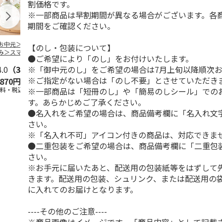
割価格です。
※一部商品は早割期間が異なる場合がございます。各
期間をご確認ください。
お中元＞＜日本の
＜お中元＞＜コカ・
トワイニング「腸活
九州産野菜青
【のし・包装について】
み＞スマート抹
コーラ＞健康飲料詰
ミルクティー（機能
箱
●ご希望により「のし」をお付けいたします。
 １０本
合せ ＣＫＤ－３０
性表示食品）」7本
※「御中元のし」をご希望の場合は7月上旬以降順次
4.0
（3）
Ａ
4.7
（3）
入×
…
4.8
（8）
※ご指定がない場合は「のし不要」とさせていただき
,870円
3,500円
3,980円
1,880円
※一部商品は「短冊のし」や「簡易のしシール」での
送料・税込)
(送料・税込)
(送料・税込)
(送料・税込)
す。あらかじめご了承ください。
●名入れをご希望の場合は、商品備考欄に「名入れ文
さい。
※「名入れ不可」アイコン付きの商品は、対応できま
●二重包装をご希望の場合は、商品備考欄に「二重包
さい。
※お手元に届いたあと、配送用の包装紙等をはずして
きます。配送用の包装、シュリンク、または配送用の
に入れてのお届けとなります。
----その他のご注意----