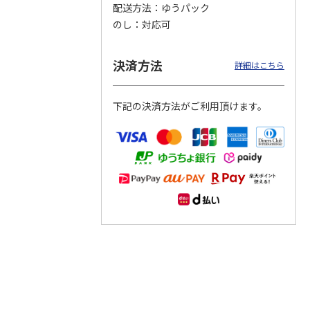
配送方法
ゆうパック
のし
対応可
つぶら
【グリーティング切
【グリーティング切
【のり式】110円普
ーズ
手】ハッピーグリー
手】グリーティング
通切手・千鳥（1シ
ティング（110円）
（シンプル）（110
ート100枚）
決済方法
詳細はこちら
1）
5.0
（2）
円
4.8
…
（11）
4.6
（7）
1,100円
5,500円
11,000円
(送料別)
(送料別)
(送料別)
下記の決済方法がご利用頂けます。