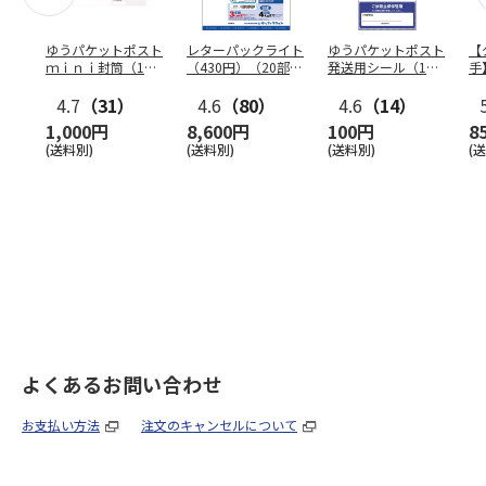
ゆうパケットポスト
レターパックライト
ゆうパケットポスト
【
ｍｉｎｉ封筒（1個
（430円）（20部セ
発送用シール（1個
手
（50枚）セット）
ット）
（20枚）セット）
ン
4.7
（31）
4.6
（80）
4.6
（14）
1,000円
8,600円
100円
8
(送料別)
(送料別)
(送料別)
(
よくあるお問い合わせ
お支払い方法
注文のキャンセルについて