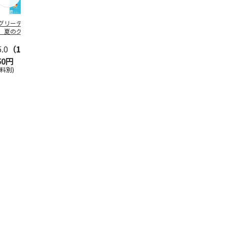
グリーティング切
【グリーティング切
レターパックプラス
＜お中元＞新
】夏のグリーティ
手】夏のグリーティ
（600円）（20部セ
なオールスタ
グ（85円）
ング（110円）
ット）
5.0
（10）
5.0
（17）
4.8
（24）
4.8
（19
50円
1,100円
12,000円
3,780円
送料別)
(送料別)
(送料別)
(送料・税込)