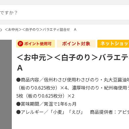
＜お中元＞＜白子のり＞バラエティ詰合せ Ａ
＜お中元＞＜白子のり＞バラエ
Ａ
●商品内容／信州わさび使用わさびのり・丸大豆醤油味
（板のり0.625枚分）×4、濃厚味付のり・紀州梅使用
5枚（板のり0.625枚分）×2
●賞味期間／常温で1年6ヵ月
●アレルギー／「小麦」「えび」 商品提供者：アピ