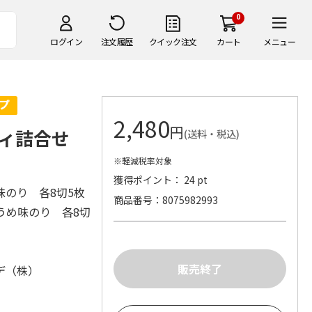
0
ログイン
注文履歴
クイック注文
カート
メニュー
2,480
円
ティ詰合せ
(送料・税込)
※軽減税率対象
獲得ポイント： 24 pt
のり 各8切5枚
商品番号
8075982993
うめ味のり 各8切
デ（株）