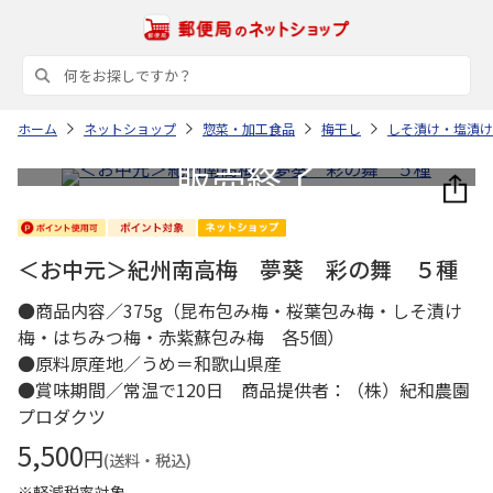
ホーム
ネットショップ
惣菜・加工食品
梅干し
しそ漬け・塩漬け
＜お中元＞紀州南高梅 夢葵 彩の舞 ５種
●商品内容／375g（昆布包み梅・桜葉包み梅・しそ漬け
梅・はちみつ梅・赤紫蘇包み梅 各5個）
●原料原産地／うめ＝和歌山県産
●賞味期間／常温で120日 商品提供者：（株）紀和農園
プロダクツ
5,500
円
(送料・税込)
※軽減税率対象