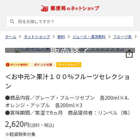
ホーム
ネットショップ
飲料
ジュース・清涼飲料
フルーツ系
＜お中元＞果汁１００％フルーツセレクショ
ン
●商品内容／グレープ・フルーツセブン 各200ml×4、
オレンジ・アップル 各200ml×3
●賞味期間／常温で9ヵ月 商品提供者：リンベル（株）
2,620
円
(送料・税込)
※軽減税率対象