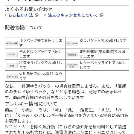
よくあるお問い合わせ
お支払い方法
注文のキャンセルについて
配送情報について
ゆうパック等でお届けしま
ゆうパケットでお届けします
す
チルドゆうパックでお届け
定形外郵便(簡易書留)でお届
します
けします
冷凍ゆうパックでお届けし
レターパックライトでお届け
ます。
します
佐川急便でのお届けとなり
ます
なお、「普通ゆうパック」の場合は表示しません。また、「夏期
のみチルドゆうパック」などとなる場合は、記号での表示はせ
ず、商品内容欄にその旨を表示しています。
アレルギー情報について
商品に「小麦」「そば」「卵」「乳」「落花生」「えび」「か
に」「くるみ」のアレルギー特定8品目を含んでいる場合に品目名
を表示します。
※エビ・カニを除く魚介類（これらの魚介類を原材料として製造
された加工品も含む）は、漁獲漁法によりエビ・カニが混じって