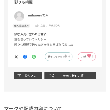
彩りも綺麗
miharuru714
性別:
女性
年代:
50代
購入確認済み
飲む点滴と言われる甘酒
麹を使っていてヘルシー
彩りも綺麗で送った方からも喜ばれてました
参考になった
0
Like!
0
絞り込み
表示：新しい順
マークや記載内容について