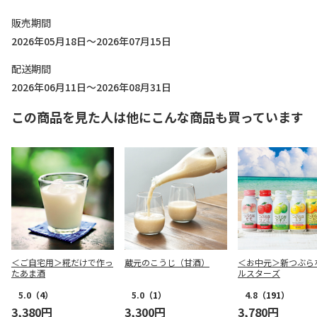
販売期間
2026年05月18日～2026年07月15日
配送期間
2026年06月11日～2026年08月31日
この商品を見た人は他にこんな商品も買っています
＜ご自宅用＞糀だけで作っ
蔵元のこうじ（甘酒）
＜お中元＞新つぶら
たあま酒
ルスターズ
5.0
（4）
5.0
（1）
4.8
（191）
3,380円
3,300円
3,780円