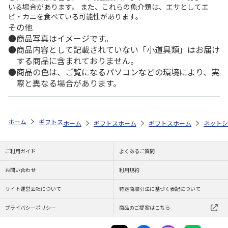
いる場合があります。 また、これらの魚介類は、エサとしてエ
ビ・カニを食べている可能性があります。
その他
商品写真はイメージです。
商品内容として記載されていない「小道具類」はお届け
する商品に含まれておりません。
商品の色は、ご覧になるパソコンなどの環境により、実
際と異なる場合があります。
ホーム
ギフトストア
お中元・夏ギフト特集 2026
おすすめ ご当地
ホーム
ギフトストア
ホーム
お中元・夏ギフト特集 2026
ギフトストア
ホーム
お中元・夏
ネットシ
ご利用ガイド
よくあるご質問
お問い合わせ
利用規約
サイト運営会社について
特定商取引法に基づく表記について
プライバシーポリシー
商品のご提案はこちら