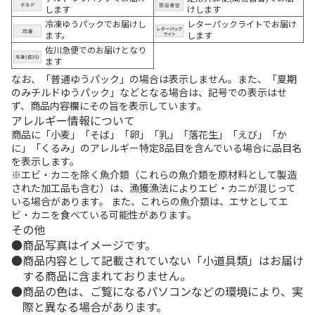
します
けします
冷凍ゆうパックでお届けし
レターパックライトでお届け
ます。
します
佐川急便でのお届けとなり
ます
なお、「普通ゆうパック」の場合は表示しません。また、「夏期
のみチルドゆうパック」などとなる場合は、記号での表示はせ
ず、商品内容欄にその旨を表示しています。
アレルギー情報について
商品に「小麦」「そば」「卵」「乳」「落花生」「えび」「か
に」「くるみ」のアレルギー特定8品目を含んでいる場合に品目名
を表示します。
※エビ・カニを除く魚介類（これらの魚介類を原材料として製造
された加工品も含む）は、漁獲漁法によりエビ・カニが混じって
いる場合があります。 また、これらの魚介類は、エサとしてエ
ビ・カニを食べている可能性があります。
その他
商品写真はイメージです。
商品内容として記載されていない「小道具類」はお届け
する商品に含まれておりません。
商品の色は、ご覧になるパソコンなどの環境により、実
際と異なる場合があります。