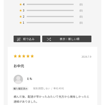
★
4
(0)
★
3
(0)
★
2
(0)
★
1
(0)
絞り込み
表示：新しい順
2026.7.9
お中元
とも
性別:
回答しない
年代:
40代
購入確認済み
頼んだ後、配達が早かったみたいで先方から美味しかったと
連絡がありました。