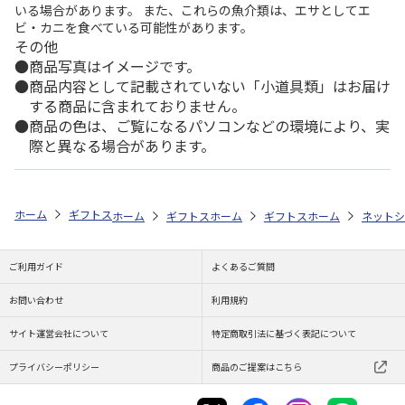
いる場合があります。 また、これらの魚介類は、エサとしてエ
ビ・カニを食べている可能性があります。
その他
商品写真はイメージです。
商品内容として記載されていない「小道具類」はお届け
する商品に含まれておりません。
商品の色は、ご覧になるパソコンなどの環境により、実
際と異なる場合があります。
ホーム
ギフトストア
お中元・夏ギフト特集 2026
おすすめ ご当地
ホーム
ギフトストア
ホーム
お中元・夏ギフト特集 2026
ギフトストア
ホーム
お中元・夏
ネットシ
ご利用ガイド
よくあるご質問
お問い合わせ
利用規約
サイト運営会社について
特定商取引法に基づく表記について
プライバシーポリシー
商品のご提案はこちら