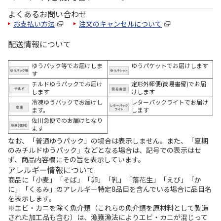
よくあるお問い合わせ
お支払い方法
注文のキャンセルについて
配送情報について
ゆうパック等でお届けしま
ゆうパケットでお届けします
す
チルドゆうパックでお届け
定形外郵便(簡易書留)でお届
します
けします
冷凍ゆうパックでお届けし
レターパックライトでお届け
ます。
します
佐川急便でのお届けとなり
ます
なお、「普通ゆうパック」の場合は表示しません。また、「夏期
のみチルドゆうパック」などとなる場合は、記号での表示はせ
ず、商品内容欄にその旨を表示しています。
アレルギー情報について
商品に「小麦」「そば」「卵」「乳」「落花生」「えび」「か
に」「くるみ」のアレルギー特定8品目を含んでいる場合に品目名
を表示します。
※エビ・カニを除く魚介類（これらの魚介類を原材料として製造
された加工品も含む）は、漁獲漁法によりエビ・カニが混じって