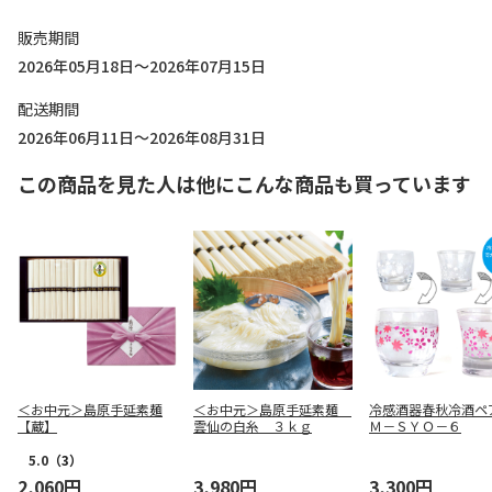
販売期間
2026年05月18日～2026年07月15日
配送期間
2026年06月11日～2026年08月31日
この商品を見た人は他にこんな商品も買っています
＜お中元＞島原手延素麺
＜お中元＞島原手延素麺
冷感酒器春秋冷酒ペ
【蔵】
雲仙の白糸 ３ｋｇ
Ｍ－ＳＹＯ－６
5.0
（3）
2,060円
3,980円
3,300円