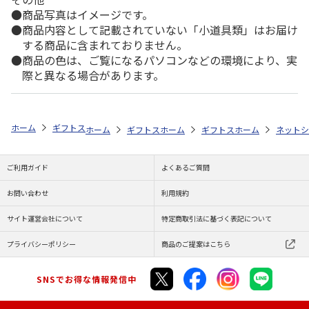
商品写真はイメージです。
商品内容として記載されていない「小道具類」はお届け
する商品に含まれておりません。
商品の色は、ご覧になるパソコンなどの環境により、実
際と異なる場合があります。
ホーム
ギフトストア
お中元・夏ギフト特集 2026
おすすめ ご当地
ホーム
ギフトストア
ホーム
お中元・夏ギフト特集 2026
ギフトストア
ホーム
お中元・夏
ネットシ
ご利用ガイド
よくあるご質問
お問い合わせ
利用規約
サイト運営会社について
特定商取引法に基づく表記について
プライバシーポリシー
商品のご提案はこちら
SNSでお得な情報発信中