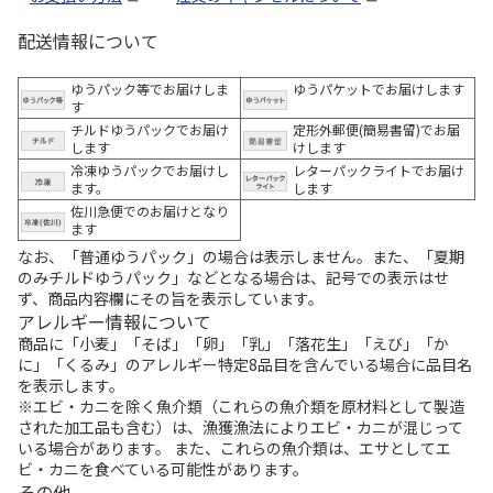
配送情報について
ゆうパック等でお届けしま
ゆうパケットでお届けします
す
チルドゆうパックでお届け
定形外郵便(簡易書留)でお届
します
けします
冷凍ゆうパックでお届けし
レターパックライトでお届け
ます。
します
佐川急便でのお届けとなり
ます
なお、「普通ゆうパック」の場合は表示しません。また、「夏期
のみチルドゆうパック」などとなる場合は、記号での表示はせ
ず、商品内容欄にその旨を表示しています。
アレルギー情報について
商品に「小麦」「そば」「卵」「乳」「落花生」「えび」「か
に」「くるみ」のアレルギー特定8品目を含んでいる場合に品目名
を表示します。
※エビ・カニを除く魚介類（これらの魚介類を原材料として製造
された加工品も含む）は、漁獲漁法によりエビ・カニが混じって
いる場合があります。 また、これらの魚介類は、エサとしてエ
ビ・カニを食べている可能性があります。
その他