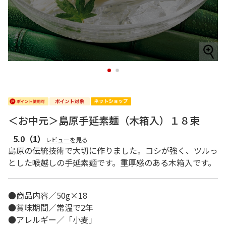
1
2
＜お中元＞島原手延素麺（木箱入）１８束
5.0
（1）
レビューを見る
島原の伝統技術で大切に作りました。コシが強く、ツルっ
とした喉越しの手延素麺です。重厚感のある木箱入です。
●商品内容／50g×18
●賞味期間／常温で2年
●アレルギー／「小麦」