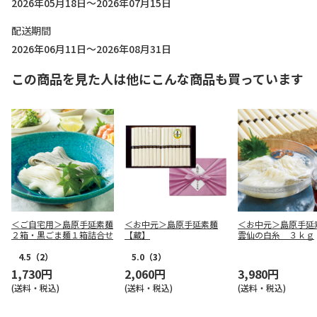
2026年05月18日～2026年07月15日
配送期間
2026年06月11日～2026年08月31日
この商品を見た人は他にこんな商品も買っています
＜ご自宅用＞島原手延素麺
＜お中元＞島原手延素麺
＜お中元＞島原手
２箱・黒ごま麺１箱詰合せ
【蔵】
雲仙の白糸 ３ｋｇ
4.5
（2）
5.0
（3）
1,730円
2,060円
3,980円
(送料・税込)
(送料・税込)
(送料・税込)