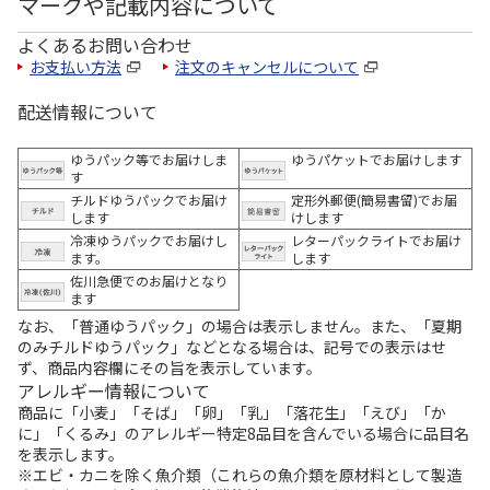
マークや記載内容について
よくあるお問い合わせ
お支払い方法
注文のキャンセルについて
配送情報について
ゆうパック等でお届けしま
ゆうパケットでお届けします
す
チルドゆうパックでお届け
定形外郵便(簡易書留)でお届
します
けします
冷凍ゆうパックでお届けし
レターパックライトでお届け
ます。
します
佐川急便でのお届けとなり
ます
なお、「普通ゆうパック」の場合は表示しません。また、「夏期
のみチルドゆうパック」などとなる場合は、記号での表示はせ
ず、商品内容欄にその旨を表示しています。
アレルギー情報について
商品に「小麦」「そば」「卵」「乳」「落花生」「えび」「か
に」「くるみ」のアレルギー特定8品目を含んでいる場合に品目名
を表示します。
※エビ・カニを除く魚介類（これらの魚介類を原材料として製造