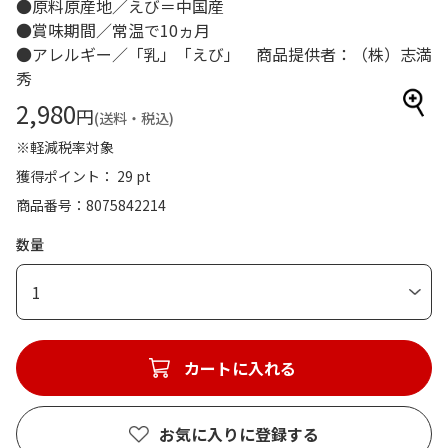
●原料原産地／えび＝中国産
●賞味期間／常温で10ヵ月
●アレルギー／「乳」「えび」 商品提供者：（株）志満
秀
2,980
円
(送料・税込)
※軽減税率対象
獲得ポイント： 29 pt
商品番号
8075842214
数量
1
カートに入れる
お気に入りに登録する