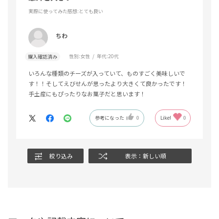
実際に使ってみた感想
:とても良い
ちわ
性別:
女性
年代:
20代
購入確認済み
いろんな種類のチーズが入っていて、ものすごく美味しいで
す！！そしてえびせんが思ったより大きくて良かったです！
手土産にもぴったりなお菓子だと思います！
参考になった
0
Like!
0
絞り込み
表示：新しい順