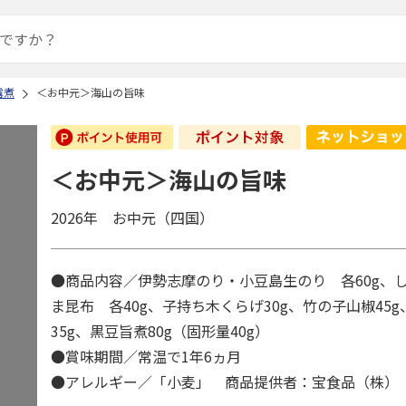
露煮
＜お中元＞海山の旨味
＜お中元＞海山の旨味
2026年 お中元（四国）
●商品内容／伊勢志摩のり・小豆島生のり 各60g、
ま昆布 各40g、子持ち木くらげ30g、竹の子山椒45
35g、黒豆旨煮80g（固形量40g）
●賞味期間／常温で1年6ヵ月
●アレルギー／「小麦」 商品提供者：宝食品（株）