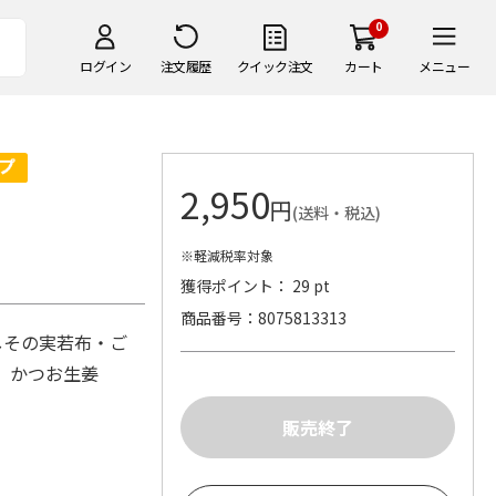
0
ログイン
注文履歴
クイック注文
カート
メニュー
2,950
円
(送料・税込)
※軽減税率対象
獲得ポイント： 29 pt
商品番号
8075813313
しその実若布・ご
g、かつお生姜