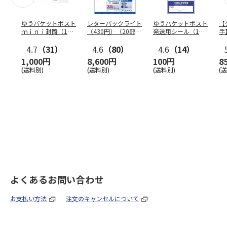
ゆうパケットポスト
レターパックライト
ゆうパケットポスト
【
ｍｉｎｉ封筒（1個
（430円）（20部セ
発送用シール（1個
手
（50枚）セット）
ット）
（20枚）セット）
ン
4.7
（31）
4.6
（80）
4.6
（14）
1,000円
8,600円
100円
8
(送料別)
(送料別)
(送料別)
(
よくあるお問い合わせ
お支払い方法
注文のキャンセルについて