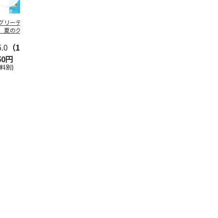
グリーティング切
【グリーティング切
レターパックプラス
＜お中元＞新
】夏のグリーティ
手】夏のグリーティ
（600円）（20部セ
なオールスタ
グ（85円）
ング（110円）
ット）
5.0
（10）
5.0
（17）
4.8
（24）
4.8
（19
50円
1,100円
12,000円
3,780円
送料別)
(送料別)
(送料別)
(送料・税込)