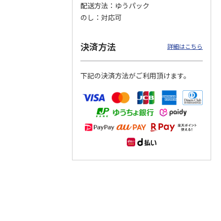
配送方法
ゆうパック
のし
対応可
つぶら
【グリーティング切
【グリーティング切
【のり式】110円普
ーズ
手】ハッピーグリー
手】グリーティング
通切手・千鳥（1シ
ティング（110円）
（シンプル）（110
ート100枚）
決済方法
詳細はこちら
1）
5.0
（2）
円
4.8
…
（11）
4.6
（7）
1,100円
5,500円
11,000円
(送料別)
(送料別)
(送料別)
下記の決済方法がご利用頂けます。