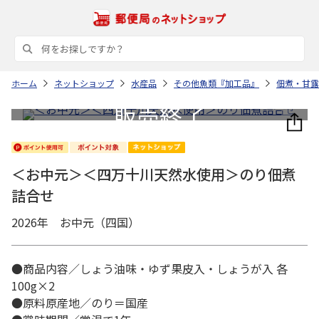
ホーム
ネットショップ
水産品
その他魚類『加工品』
佃煮・甘露
＜お中元＞＜四万十川天然水使用＞のり佃煮
詰合せ
2026年 お中元（四国）
●商品内容／しょう油味・ゆず果皮入・しょうが入 各
100g×2
●原料原産地／のり＝国産