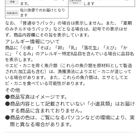
ます。
します
佐川急便でのお届けとなり
ます
なお、「普通ゆうパック」の場合は表示しません。また、「夏期
のみチルドゆうパック」などとなる場合は、記号での表示はせ
ず、商品内容欄にその旨を表示しています。
アレルギー情報について
商品に「小麦」「そば」「卵」「乳」「落花生」「えび」「か
に」「くるみ」のアレルギー特定8品目を含んでいる場合に品目名
を表示します。
※エビ・カニを除く魚介類（これらの魚介類を原材料として製造
された加工品も含む）は、漁獲漁法によりエビ・カニが混じって
いる場合があります。 また、これらの魚介類は、エサとしてエ
ビ・カニを食べている可能性があります。
その他
商品写真はイメージです。
商品内容として記載されていない「小道具類」はお届け
する商品に含まれておりません。
商品の色は、ご覧になるパソコンなどの環境により、実
際と異なる場合があります。