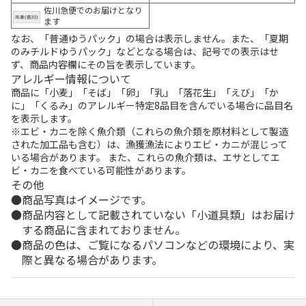
佐川急便でのお届けとなり
ます
なお、「普通ゆうパック」の場合は表示しません。また、「夏期
のみチルドゆうパック」などとなる場合は、記号での表示はせ
ず、商品内容欄にその旨を表示しています。
アレルギー情報について
商品に「小麦」「そば」「卵」「乳」「落花生」「えび」「か
に」「くるみ」のアレルギー特定8品目を含んでいる場合に品目名
を表示します。
※エビ・カニを除く魚介類（これらの魚介類を原材料として製造
された加工品も含む）は、漁獲漁法によりエビ・カニが混じって
いる場合があります。 また、これらの魚介類は、エサとしてエ
ビ・カニを食べている可能性があります。
その他
商品写真はイメージです。
商品内容として記載されていない「小道具類」はお届け
する商品に含まれておりません。
商品の色は、ご覧になるパソコンなどの環境により、実
際と異なる場合があります。