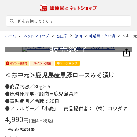
ホーム
ネットショップ
畜産品
豚肉
味噌漬・たれ漬
＜お中元
＜お中元＞鹿児島産黒豚ロースみそ漬け
●商品内容／80g×5
●原料原産地／豚肉＝鹿児島県産
●賞味期間／冷蔵で20日
●アレルギー／「小麦」 商品提供者：（株）コワダヤ
4,990
円
(送料・税込)
※軽減税率対象