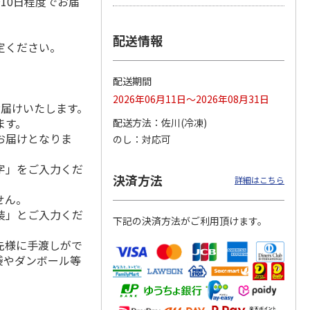
10日程度でお届
配送情報
定ください。
ンジで
呼子朝市ひもの詰合
＜お中元＞愛知三河
＜お中元＞函館味く
切セッ
せ
産 うなぎ蒲焼ギフ
らべ
配送期間
ト
4.5
（8）
5.0
（1）
5.0
（1）
2026年06月11日～2026年08月31日
お届けいたします。
3,300円
5,800円
2,800円
ます。
配送方法
佐川(冷凍)
(送料・税込)
(送料・税込)
(送料・税込)
お届けとなりま
のし
対応可
字」をご入力くだ
決済方法
詳細はこちら
せん。
装」とご入力くだ
下記の決済方法がご利用頂けます。
先様に手渡しがで
袋やダンボール等