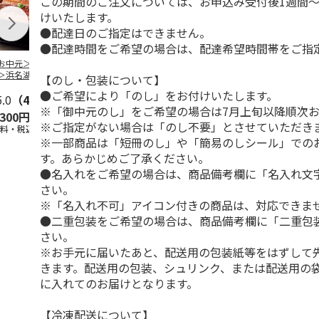
この期間のご注文については、お申込み受付後1週間～
けいたします。
●配達日のご指定はできません。
●配達時間をご希望の場合は、配達希望時間帯をご指
お中元＞＜大和養
＜お中元＞うなぎ蒲
＜お中元＞＜大和養
＜お中元＞レ
＞浜名湖うなぎ蒲
焼詰合せ
魚＞浜名湖うなぎ蒲
簡単焼魚 ５
【のし・包装について】
２本
焼４本
ト
●ご希望により「のし」をお付けいたします。
5.0
（4）
5.0
（1）
5.0
（1）
※「御中元のし」をご希望の場合は7月上旬以降順次
,300円
5,400円
11,800円
3,780円
※ご指定がない場合は「のし不要」とさせていただき
送料・税込)
(送料・税込)
(送料・税込)
(送料・税込)
※一部商品は「短冊のし」や「簡易のしシール」での
す。あらかじめご了承ください。
●名入れをご希望の場合は、商品備考欄に「名入れ文
さい。
※「名入れ不可」アイコン付きの商品は、対応できま
●二重包装をご希望の場合は、商品備考欄に「二重包
さい。
※お手元に届いたあと、配送用の包装紙等をはずして
きます。配送用の包装、シュリンク、または配送用の
に入れてのお届けとなります。
【冷凍配送について】