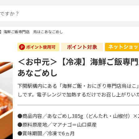
】海鮮ご飯専門店 烏はこあなごめし
＜お中元＞【冷凍】海鮮ご飯専門
あなごめし
下関駅構内にある「海鮮ご飯・おにぎり専門店烏はこ
しです。電子レンジで加熱するだけでお召し上がりい
●商品内容／あなごめし385g（どんたれ・山椒付）×
●原料原産地／マアナゴ＝山口県産
●賞味期間／冷凍で6ヵ月