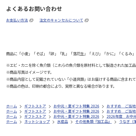
よくあるお問い合わせ
お支払い方法
注文のキャンセルについて
商品に「小麦」「そば」「卵」「乳」「落花生」「えび」「かに」「くるみ」
※エビ・カニを除く魚介類（これらの魚介類を原材料として製造された加工品
※商品写真はイメージです。
※商品内容として記載されていない「小道具類」はお届けする商品に含まれて
※商品の色は、印刷の都合により、実際と異なる場合があります。
ホーム
ギフトストア
お中元・夏ギフト特集 2026
おすすめ ご当地
ホーム
ギフトストア
お中元・夏ギフト特集 2026
おすすめ ご当地
ホーム
ギフトストア
お中元・夏ギフト特集 2026
2026年度 お中
ホーム
ネットショップ
水産品
その他魚類『加工品』
うなぎ（