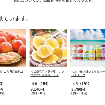
表記については、商品提供者を指しております。
見ています。
元＞山形県産白桃２
＜ご自宅用＞夏小夏（ナツ
＜お中元＞新つぶらなオー
コナツ）家庭用３ｋｇ
ルスターズ
3）
4.6
（154）
4.8
（191）
0円
3,140円
3,780円
税込)
(送料・税込)
(送料・税込)