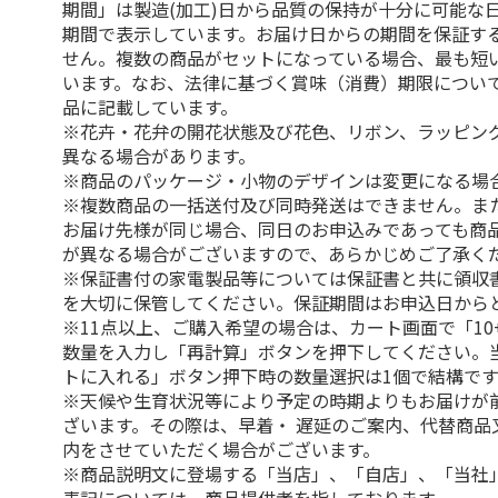
期間」は製造(加工)日から品質の保持が十分に可能な
期間で表示しています。お届け日からの期間を保証す
せん。複数の商品がセットになっている場合、最も短
います。なお、法律に基づく賞味（消費）期限につい
品に記載しています。
※花卉・花弁の開花状態及び花色、リボン、ラッピング
異なる場合があります。
※商品のパッケージ・小物のデザインは変更になる場
※複数商品の一括送付及び同時発送はできません。ま
お届け先様が同じ場合、同日のお申込みであっても商
が異なる場合がございますので、あらかじめご了承く
※保証書付の家電製品等については保証書と共に領収
を大切に保管してください。保証期間はお申込日から
※11点以上、ご購入希望の場合は、カート画面で「10
数量を入力し「再計算」ボタンを押下してください。
トに入れる」ボタン押下時の数量選択は1個で結構です
※天候や生育状況等により予定の時期よりもお届けが
ざいます。その際は、早着・ 遅延のご案内、代替商品
内をさせていただく場合がございます。
※商品説明文に登場する「当店」、「自店」、「当社