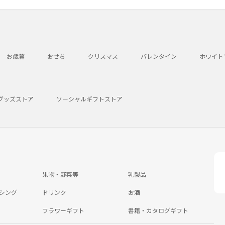
お歳暮
おせち
クリスマス
バレンタイン
ホワイト
グッズストア
ソーシャルギフトストア
果物・野菜等
乳製品
シング
ドリンク
お酒
フラワーギフト
書籍・カタログギフト