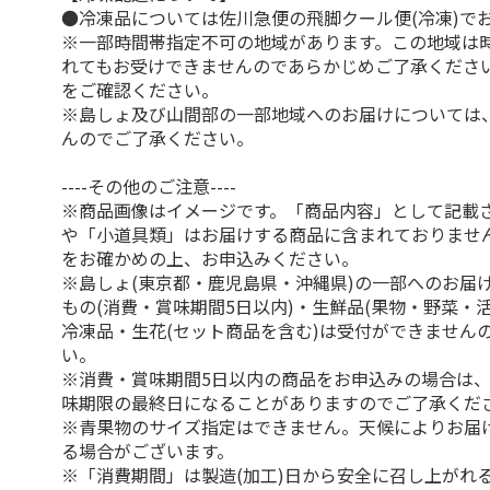
●冷凍品については佐川急便の飛脚クール便(冷凍)で
※一部時間帯指定不可の地域があります。この地域は
れてもお受けできませんのであらかじめご了承くださ
をご確認ください。
※島しょ及び山間部の一部地域へのお届けについては
んのでご了承ください。
----その他のご注意----
※商品画像はイメージです。「商品内容」として記載
や「小道具類」はお届けする商品に含まれておりませ
をお確かめの上、お申込みください。
※島しょ(東京都・鹿児島県・沖縄県)の一部へのお届
もの(消費・賞味期間5日以内)・生鮮品(果物・野菜・
冷凍品・生花(セット商品を含む)は受付ができません
い。
※消費・賞味期間5日以内の商品をお申込みの場合は
味期限の最終日になることがありますのでご了承くだ
※青果物のサイズ指定はできません。天候によりお届
る場合がございます。
※「消費期間」は製造(加工)日から安全に召し上がれ