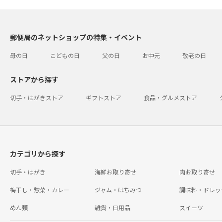
郵便局のネットショップの特集・イベント
母の日
こどもの日
父の日
お中元
敬老の日
ストアから探す
切手・はがきストア
ギフトストア
食品・グルメストア
カテゴリから探す
切手・はがき
海鮮お取り寄せ
肉お取り寄せ
梅干し・惣菜・カレー
ジャム・はちみつ
調味料・ドレッ
めん類
雑貨・日用品
スイーツ