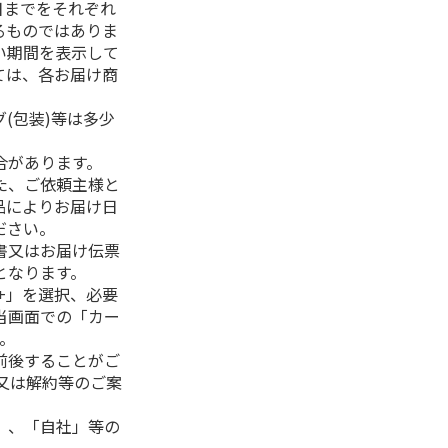
日までをそれぞれ
るものではありま
い期間を表示して
ては、各お届け商
(包装)等は多少
合があります。
た、ご依頼主様と
品によりお届け日
ださい。
書又はお届け伝票
となります。
+」を選択、必要
当画面での「カー
。
前後することがご
又は解約等のご案
」、「自社」等の