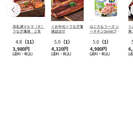
浜名湖マルマ（Ｒ）
＜お中元＞うなぎ蒲
はごろもフーズ シ
＜
うなぎ蒲焼 ２本
焼詰合せ
ーチキンSmileプチ
魚
オイル不使用25
…
焼
4.8
（11）
5.0
（1）
5.0
（1）
3,980円
4,320円
4,980円
6
(送料・税込)
(送料・税込)
(送料・税込)
(