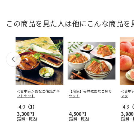
この商品を見た人は他にこんな商品を
＜お中元＞あなご蒲焼きギ
【冷凍】天然煮あなご炙り
＜お中
フトセット
セット
ｋｇ
4.0
（1）
4.3
（
3,300円
4,500円
3,98
(送料・税込)
(送料・税込)
(送料・