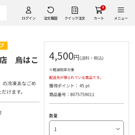
0
ログイン
注文履歴
クイック注文
カート
メニュー
4,500
円
店 烏はこ
(送料・税込)
※軽減税率対象
配送先が限られている商品です。
」の冷凍あなごめ
獲得ポイント： 45 pt
ただけます。
商品番号
8075759011
2
数量