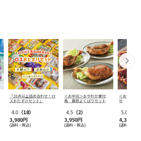
「20点以上詰め合わせ！ロ
＜お中元＞おやわか骨付
＜お中元＞
スおたすけセット」
鳥 親若よくばりセット
せ
4.0
（18）
4.5
（2）
5.0
（1）
3,980円
3,950円
4,320円
(送料・税込)
(送料・税込)
(送料・税込)