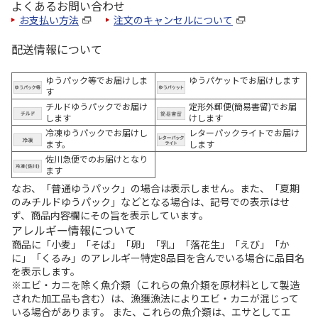
よくあるお問い合わせ
お支払い方法
注文のキャンセルについて
配送情報について
ゆうパック等でお届けしま
ゆうパケットでお届けします
す
チルドゆうパックでお届け
定形外郵便(簡易書留)でお届
します
けします
冷凍ゆうパックでお届けし
レターパックライトでお届け
ます。
します
佐川急便でのお届けとなり
ます
なお、「普通ゆうパック」の場合は表示しません。また、「夏期
のみチルドゆうパック」などとなる場合は、記号での表示はせ
ず、商品内容欄にその旨を表示しています。
アレルギー情報について
商品に「小麦」「そば」「卵」「乳」「落花生」「えび」「か
に」「くるみ」のアレルギー特定8品目を含んでいる場合に品目名
を表示します。
※エビ・カニを除く魚介類（これらの魚介類を原材料として製造
された加工品も含む）は、漁獲漁法によりエビ・カニが混じって
いる場合があります。 また、これらの魚介類は、エサとしてエ