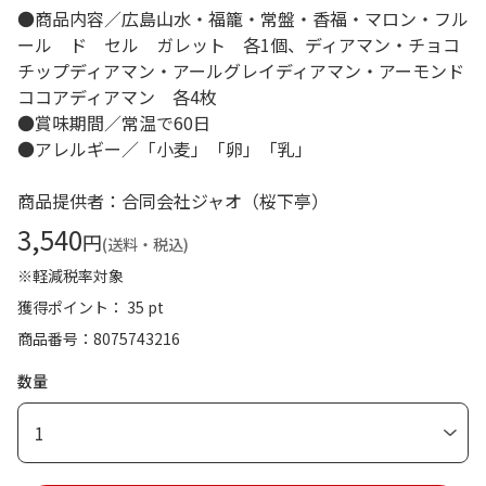
●商品内容／広島山水・福籠・常盤・香福・マロン・フル
ール ド セル ガレット 各1個、ディアマン・チョコ
チップディアマン・アールグレイディアマン・アーモンド
ココアディアマン 各4枚
●賞味期間／常温で60日
●アレルギー／「小麦」「卵」「乳」
商品提供者：合同会社ジャオ（桜下亭）
3,540
円
(送料・税込)
※軽減税率対象
獲得ポイント： 35 pt
商品番号
8075743216
数量
1