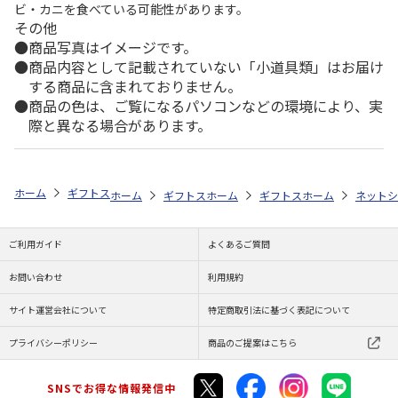
ビ・カニを食べている可能性があります。
その他
商品写真はイメージです。
商品内容として記載されていない「小道具類」はお届け
する商品に含まれておりません。
商品の色は、ご覧になるパソコンなどの環境により、実
際と異なる場合があります。
ホーム
ギフトストア
お中元・夏ギフト特集 2026
おすすめ ご当地
ホーム
ギフトストア
ホーム
お中元・夏ギフト特集 2026
ギフトストア
ホーム
お中元・夏
ネットシ
ご利用ガイド
よくあるご質問
お問い合わせ
利用規約
サイト運営会社について
特定商取引法に基づく表記について
プライバシーポリシー
商品のご提案はこちら
SNSでお得な情報発信中