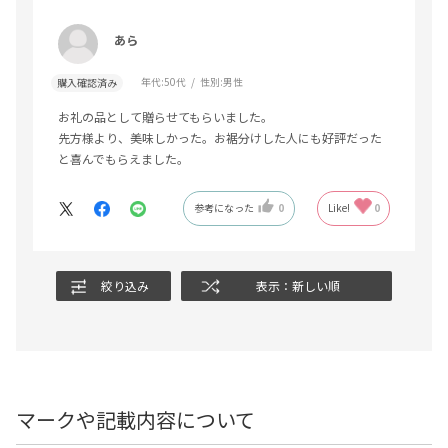
あら
年代:
50代
性別:
男性
購入確認済み
お礼の品として贈らせてもらいました。
先方様より、美味しかった。お裾分けした人にも好評だった
と喜んでもらえました。
参考になった
0
Like!
0
絞り込み
表示：新しい順
マークや記載内容について