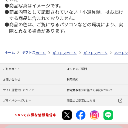
商品写真はイメージです。
商品内容として記載されていない「小道具類」はお届け
する商品に含まれておりません。
商品の色は、ご覧になるパソコンなどの環境により、実
際と異なる場合があります。
ホーム
ギフトストア
お中元・夏ギフト特集 2026
おすすめ ご当地
ホーム
ギフトストア
ホーム
お中元・夏ギフト特集 2026
ギフトストア
ホーム
お中元・夏
ネットシ
ご利用ガイド
よくあるご質問
お問い合わせ
利用規約
サイト運営会社について
特定商取引法に基づく表記について
プライバシーポリシー
商品のご提案はこちら
SNSでお得な情報発信中