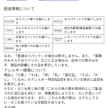
配送情報について
ゆうパック等でお届けしま
ゆうパケットでお届けします
す
チルドゆうパックでお届け
定形外郵便(簡易書留)でお届
します
けします
冷凍ゆうパックでお届けし
レターパックライトでお届け
ます。
します
佐川急便でのお届けとなり
ます
なお、「普通ゆうパック」の場合は表示しません。また、「夏期
のみチルドゆうパック」などとなる場合は、記号での表示はせ
ず、商品内容欄にその旨を表示しています。
アレルギー情報について
商品に「小麦」「そば」「卵」「乳」「落花生」「えび」「か
に」「くるみ」のアレルギー特定8品目を含んでいる場合に品目名
を表示します。
※エビ・カニを除く魚介類（これらの魚介類を原材料として製造
された加工品も含む）は、漁獲漁法によりエビ・カニが混じって
いる場合があります。 また、これらの魚介類は、エサとしてエ
ビ・カニを食べている可能性があります。
その他