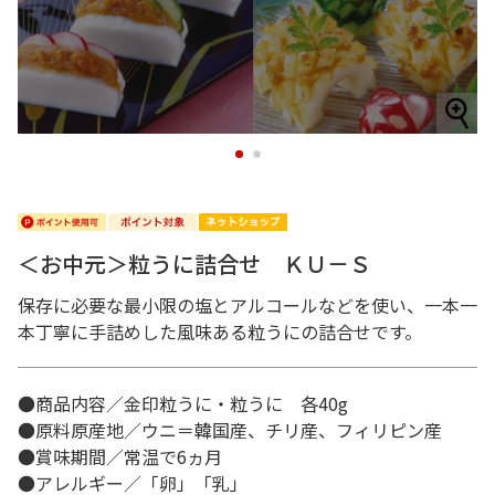
1
2
＜お中元＞粒うに詰合せ ＫＵ－Ｓ
保存に必要な最小限の塩とアルコールなどを使い、一本一
本丁寧に手詰めした風味ある粒うにの詰合せです。
●商品内容／金印粒うに・粒うに 各40g
●原料原産地／ウニ＝韓国産、チリ産、フィリピン産
●賞味期間／常温で6ヵ月
●アレルギー／「卵」「乳」