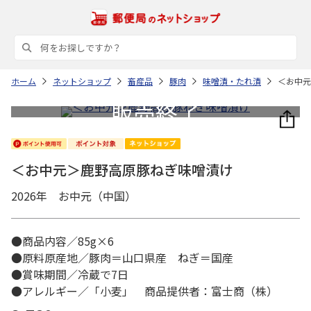
ホーム
ネットショップ
畜産品
豚肉
味噌漬・たれ漬
＜お中元
＜お中元＞鹿野高原豚ねぎ味噌漬け
2026年 お中元（中国）
●商品内容／85g×6
●原料原産地／豚肉＝山口県産 ねぎ＝国産
●賞味期間／冷蔵で7日
●アレルギー／「小麦」 商品提供者：富士商（株）