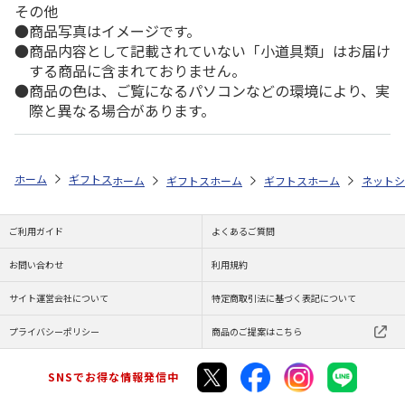
その他
商品写真はイメージです。
商品内容として記載されていない「小道具類」はお届け
する商品に含まれておりません。
商品の色は、ご覧になるパソコンなどの環境により、実
際と異なる場合があります。
ホーム
ギフトストア
お中元・夏ギフト特集 2026
おすすめ ご当地
ホーム
ギフトストア
ホーム
お中元・夏ギフト特集 2026
ギフトストア
ホーム
お中元・夏
ネットシ
ご利用ガイド
よくあるご質問
お問い合わせ
利用規約
サイト運営会社について
特定商取引法に基づく表記について
プライバシーポリシー
商品のご提案はこちら
SNSでお得な情報発信中