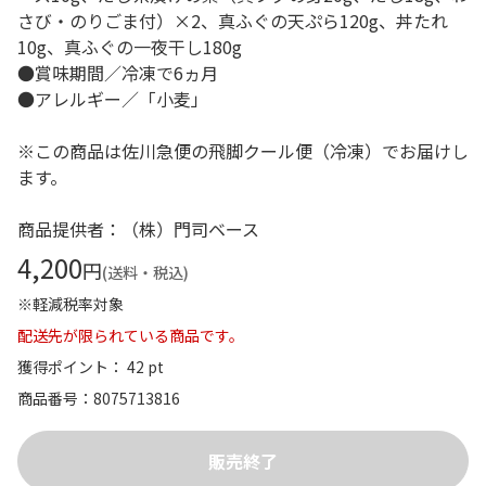
さび・のりごま付）×2、真ふぐの天ぷら120g、丼たれ
10g、真ふぐの一夜干し180g
●賞味期間／冷凍で6ヵ月
●アレルギー／「小麦」
※この商品は佐川急便の飛脚クール便（冷凍）でお届けし
ます。
商品提供者：（株）門司ベース
4,200
円
(送料・税込)
※軽減税率対象
配送先が限られている商品です。
獲得ポイント： 42 pt
商品番号
8075713816