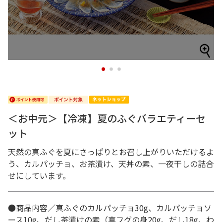
1
2
3
＜お中元＞【冷凍】夏のふぐバラエティーセ
ット
天然の真ふぐを夏にさっぱりとお召し上がりいただけるよ
う、カルパッチョ、お茶漬け、天丼の素、一夜干しの詰合
せにしています。
●商品内容／真ふぐのカルパッチョ30g、カルパッチョソ
ース10g、だし茶漬けの素（真フグの身20g、だし18g、わ