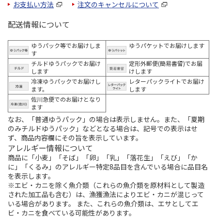
お支払い方法
注文のキャンセルについて
配送情報について
ゆうパック等でお届けしま
ゆうパケットでお届けします
す
チルドゆうパックでお届け
定形外郵便(簡易書留)でお届
します
けします
冷凍ゆうパックでお届けし
レターパックライトでお届け
ます。
します
佐川急便でのお届けとなり
ます
なお、「普通ゆうパック」の場合は表示しません。また、「夏期
のみチルドゆうパック」などとなる場合は、記号での表示はせ
ず、商品内容欄にその旨を表示しています。
アレルギー情報について
商品に「小麦」「そば」「卵」「乳」「落花生」「えび」「か
に」「くるみ」のアレルギー特定8品目を含んでいる場合に品目名
を表示します。
※エビ・カニを除く魚介類（これらの魚介類を原材料として製造
された加工品も含む）は、漁獲漁法によりエビ・カニが混じって
いる場合があります。 また、これらの魚介類は、エサとしてエ
ビ・カニを食べている可能性があります。