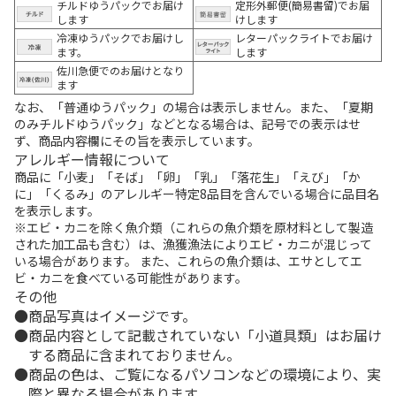
チルドゆうパックでお届け
定形外郵便(簡易書留)でお届
します
けします
冷凍ゆうパックでお届けし
レターパックライトでお届け
ます。
します
佐川急便でのお届けとなり
ます
なお、「普通ゆうパック」の場合は表示しません。また、「夏期
のみチルドゆうパック」などとなる場合は、記号での表示はせ
ず、商品内容欄にその旨を表示しています。
アレルギー情報について
商品に「小麦」「そば」「卵」「乳」「落花生」「えび」「か
に」「くるみ」のアレルギー特定8品目を含んでいる場合に品目名
を表示します。
※エビ・カニを除く魚介類（これらの魚介類を原材料として製造
された加工品も含む）は、漁獲漁法によりエビ・カニが混じって
いる場合があります。 また、これらの魚介類は、エサとしてエ
ビ・カニを食べている可能性があります。
その他
商品写真はイメージです。
商品内容として記載されていない「小道具類」はお届け
する商品に含まれておりません。
商品の色は、ご覧になるパソコンなどの環境により、実
際と異なる場合があります。