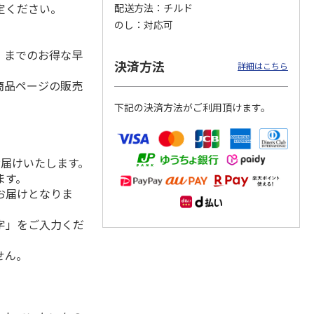
定ください。
配送方法
チルド
のし
対応可
水）までのお得な早
ンジで
呼子朝市ひもの詰合
＜お中元＞愛知三河
＜お中元＞函館味く
決済方法
詳細はこちら
切セッ
せ
産 うなぎ蒲焼ギフ
らべ
商品ページの販売
ト
4.5
（8）
5.0
（1）
5.0
（1）
下記の決済方法がご利用頂けます。
3,300円
5,800円
2,800円
(送料・税込)
(送料・税込)
(送料・税込)
お届けいたします。
ます。
お届けとなりま
字」をご入力くだ
せん。