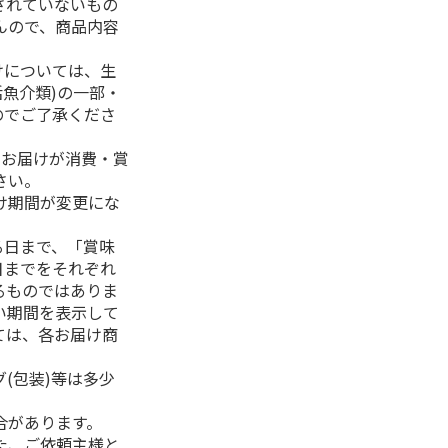
されていないもの
んので、商品内容
けについては、生
活魚介類)の一部・
のでご了承くださ
、お届けが消費・賞
さい。
け期間が変更にな
る日まで、「賞味
日までをそれぞれ
るものではありま
い期間を表示して
ては、各お届け商
(包装)等は多少
合があります。
た、ご依頼主様と