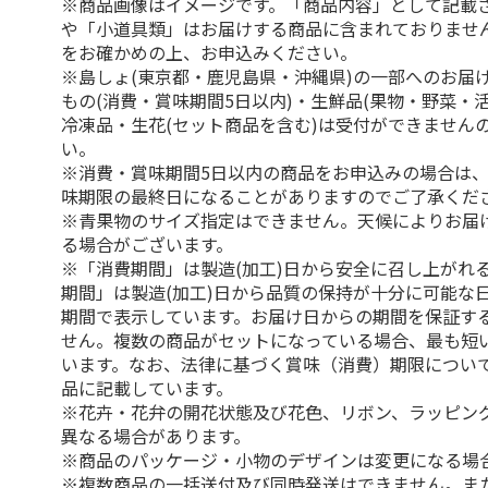
※商品画像はイメージです。「商品内容」として記載
や「小道具類」はお届けする商品に含まれておりませ
をお確かめの上、お申込みください。
※島しょ(東京都・鹿児島県・沖縄県)の一部へのお届
もの(消費・賞味期間5日以内)・生鮮品(果物・野菜・
冷凍品・生花(セット商品を含む)は受付ができません
い。
※消費・賞味期間5日以内の商品をお申込みの場合は
味期限の最終日になることがありますのでご了承くだ
※青果物のサイズ指定はできません。天候によりお届
る場合がございます。
※「消費期間」は製造(加工)日から安全に召し上がれ
期間」は製造(加工)日から品質の保持が十分に可能な
期間で表示しています。お届け日からの期間を保証す
せん。複数の商品がセットになっている場合、最も短
います。なお、法律に基づく賞味（消費）期限につい
品に記載しています。
※花卉・花弁の開花状態及び花色、リボン、ラッピング
異なる場合があります。
※商品のパッケージ・小物のデザインは変更になる場
※複数商品の一括送付及び同時発送はできません。ま