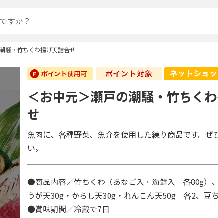
潮騒・竹ちくわ揚げ天詰合せ
＜お中元＞瀬戸の潮騒・竹ちくわ
せ
魚肉に、各種野菜、魚介を使用した練り商品です。ぜ
い。
●商品内容／竹ちくわ（あなご入・海鮮入 各80g）、
うが天30g・からし天30g・れんこん天50g 各2、豆ち
●賞味期間／冷蔵で7日