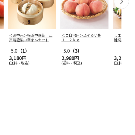
＜お中元＞横浜中華街 江
＜ご自宅用＞ふぞろい桃
しまほっけ
戸清謹製中華まんセット
１．２ｋｇ
鮭切身セッ
5.0
（1）
5.0
（3）
3,180円
2,980円
3,290円
(送料・税込)
(送料・税込)
(送料・税込)