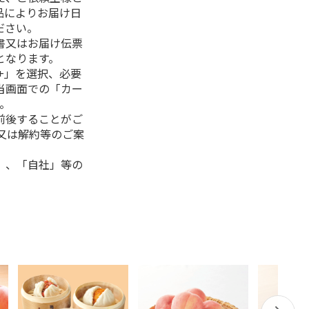
品によりお届け日
ださい。
書又はお届け伝票
となります。
+」を選択、必要
当画面での「カー
。
前後することがご
又は解約等のご案
」、「自社」等の