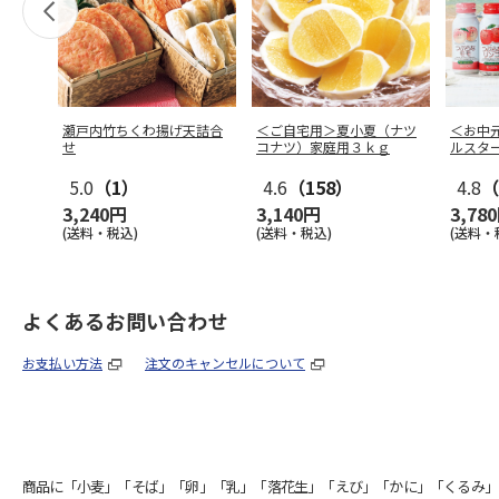
瀬戸内竹ちくわ揚げ天詰合
＜ご自宅用＞夏小夏（ナツ
＜お中
せ
コナツ）家庭用３ｋｇ
ルスタ
5.0
（1）
4.6
（158）
4.8
（
3,240円
3,140円
3,78
(送料・税込)
(送料・税込)
(送料・
よくあるお問い合わせ
お支払い方法
注文のキャンセルについて
商品に「小麦」「そば」「卵」「乳」「落花生」「えび」「かに」「くるみ」