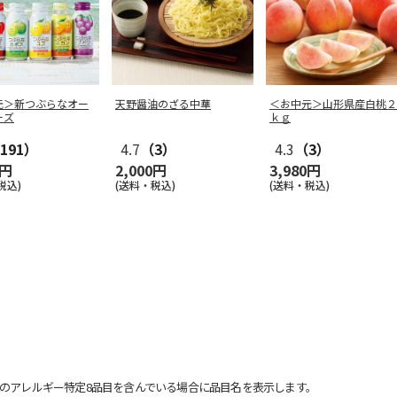
元＞新つぶらなオー
天野醤油のざる中華
＜お中元＞山形県産白桃２
ーズ
ｋｇ
191）
4.7
（3）
4.3
（3）
0円
2,000円
3,980円
税込)
(送料・税込)
(送料・税込)
のアレルギー特定8品目を含んでいる場合に品目名を表示します。