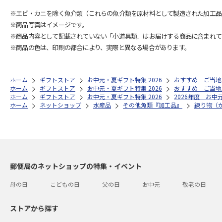
※エビ・カニを除く魚介類（これらの魚介類を原材料として製造された加工品
※商品写真はイメージです。
※商品内容として記載されていない「小道具類」はお届けする商品に含まれて
※商品の色は、印刷の都合により、実際と異なる場合があります。
ホーム
ギフトストア
お中元・夏ギフト特集 2026
おすすめ ご当地
ホーム
ギフトストア
お中元・夏ギフト特集 2026
おすすめ ご当地
ホーム
ギフトストア
お中元・夏ギフト特集 2026
2026年度 お中
ホーム
ネットショップ
水産品
その他魚類『加工品』
練り物（
郵便局のネットショップの特集・イベント
母の日
こどもの日
父の日
お中元
敬老の日
ストアから探す