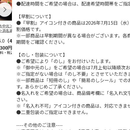
●配達時間をご希望の場合は、配達希望時間帯をご指
【早割について】
●『早割』アイコン付きの商品は2026年7月15日（
お中元＞＜大和養
＜お中元＞うなぎ蒲
＜お中元＞＜大和養
＜お中元＞レ
割価格です。
＞浜名湖うなぎ蒲
焼詰合せ
魚＞浜名湖うなぎ蒲
簡単焼魚 ５
※一部商品は早割期間が異なる場合がございます。各
２本
焼４本
ト
5.0
（4）
5.0
（1）
5.0
（1）
期間をご確認ください。
,300円
5,400円
11,800円
3,780円
送料・税込)
(送料・税込)
(送料・税込)
(送料・税込)
【のし・包装について】
●ご希望により「のし」をお付けいたします。
※「御中元のし」をご希望の場合は7月上旬以降順次
※ご指定がない場合は「のし不要」とさせていただき
※一部商品は「短冊のし」や「簡易のしシール」での
す。あらかじめご了承ください。
●名入れをご希望の場合は、商品備考欄に「名入れ文
さい。
※「名入れ不可」アイコン付きの商品は、対応できま
●二重包装のご指定はできません。
----その他のご注意----