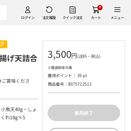
0
ログイン
注文履歴
クイック注文
カート
メニュー
3,500
円
揚げ天詰合
(送料・税込)
※軽減税率対象
獲得ポイント： 35 pt
ひご賞味くださ
商品番号
8075712513
小魚天40g・しょ
くわ18g×5