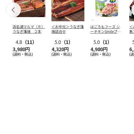
浜名湖マルマ（Ｒ）
＜お中元＞うなぎ蒲
はごろもフーズ シ
＜
うなぎ蒲焼 ２本
焼詰合せ
ーチキンSmileプチ
魚
オイル不使用25
…
焼
4.8
（11）
5.0
（1）
5.0
（1）
3,980円
4,320円
4,980円
6
(送料・税込)
(送料・税込)
(送料・税込)
(