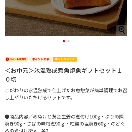
1
2
＜お中元＞氷温熟成煮魚焼魚ギフトセット１
０切
こだわりの氷温熟成で仕上げたお魚惣菜が簡単調理でお召
し上がりいただけるセットです。
●商品内容／めぬけと黄金生姜の煮付け100g・ぶりの照
焼き90g・さばの味噌煮90ｇ・紅鮭の塩焼き60g・のどぐ
ろの煮付け85g 各2