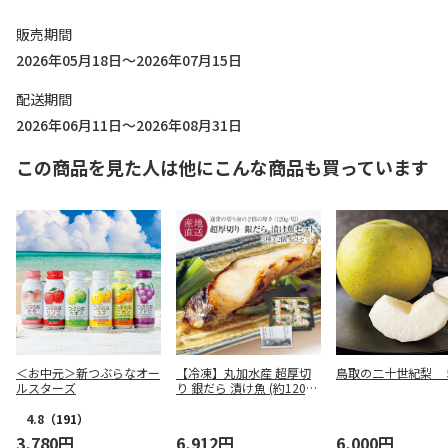
販売期間
2026年05月18日～2026年07月15日
配送期間
2026年06月11日～2026年08月31日
この商品を見た人は他にこんな商品も買っています
＜お中元＞新つぶらなオー
【冷凍】丸加水産 超厚切
鳥取の二十世紀梨 
ルスターズ
り 銀だら 漬け魚 (約120g)
6点セット
4.8
（191）
3,780円
6,912円
6,000円