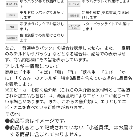
ゆうパック等でお届けしま
ゆうパケットでお届けします
す
チルドゆうパックでお届け
定形外郵便(簡易書留)でお届
します
けします
冷凍ゆうパックでお届けし
レターパックライトでお届け
ます。
します
佐川急便でのお届けとなり
ます
なお、「普通ゆうパック」の場合は表示しません。また、「夏期
のみチルドゆうパック」などとなる場合は、記号での表示はせ
ず、商品内容欄にその旨を表示しています。
アレルギー情報について
商品に「小麦」「そば」「卵」「乳」「落花生」「えび」「か
に」「くるみ」のアレルギー特定8品目を含んでいる場合に品目名
を表示します。
※エビ・カニを除く魚介類（これらの魚介類を原材料として製造
された加工品も含む）は、漁獲漁法によりエビ・カニが混じって
いる場合があります。 また、これらの魚介類は、エサとしてエ
ビ・カニを食べている可能性があります。
その他
商品写真はイメージです。
商品内容として記載されていない「小道具類」はお届け
する商品に含まれておりません。