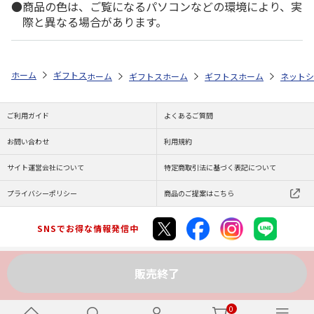
商品の色は、ご覧になるパソコンなどの環境により、実
際と異なる場合があります。
ホーム
ギフトストア
お中元・夏ギフト特集 2026
おすすめ ご当地
ホーム
ギフトストア
ホーム
お中元・夏ギフト特集 2026
ギフトストア
ホーム
お中元・夏
ネットシ
ご利用ガイド
よくあるご質問
お問い合わせ
利用規約
サイト運営会社について
特定商取引法に基づく表記について
プライバシーポリシー
商品のご提案はこちら
SNSでお得な情報発信中
販売終了
Copyright (C) JAPAN POST Co.,Ltd. All Rights Reserved.
0