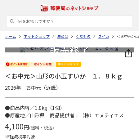
ホーム
ネットショップ
農産品
くだもの
スイカ
＜お中元＞山
＜お中元＞山形の小玉すいか １．８ｋｇ
2026年 お中元（近畿）
●商品内容／1.8kg（1個）
●原産地／山形県 商品提供者：（株）エヌティエス
4,100
円
(送料・税込)
※軽減税率対象