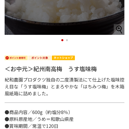
1
2
＜お中元＞紀州南高梅 うす塩味梅
紀和農園プロダクツ独自の二度漬製法にて仕上げた塩味控
え目な「うす塩味梅」とまろやかな「はちみつ梅」を木箱
風紙箱に詰めました。
●商品内容／600g（約塩分8％）
●原料原産地／うめ＝和歌山県産
●賞味期間／常温で120日