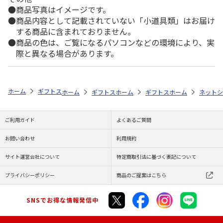
商品写真はイメージです。
商品内容として記載されていない「小道具類」はお届け
する商品に含まれておりません。
商品の色は、ご覧になるパソコンなどの環境により、実
際と異なる場合があります。
ホーム
ギフトストア
お中元・夏ギフト特集 2026
おすすめ ご当地
ホーム
ギフトストア
ホーム
お中元・夏ギフト特集 2026
ギフトストア
ホーム
お中元・夏
ネットシ
ご利用ガイド
よくあるご質問
お問い合わせ
利用規約
サイト運営会社について
特定商取引法に基づく表記について
プライバシーポリシー
商品のご提案はこちら
SNSでお得な情報発信中