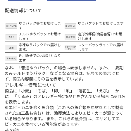
配送情報について
ゆうパック等でお届けしま
ゆうパケットでお届けします
す
チルドゆうパックでお届け
定形外郵便(簡易書留)でお届
します
けします
冷凍ゆうパックでお届けし
レターパックライトでお届け
ます。
します
佐川急便でのお届けとなり
ます
なお、「普通ゆうパック」の場合は表示しません。また、「夏期
のみチルドゆうパック」などとなる場合は、記号での表示はせ
ず、商品内容欄にその旨を表示しています。
アレルギー情報について
商品に「小麦」「そば」「卵」「乳」「落花生」「えび」「か
に」「くるみ」のアレルギー特定8品目を含んでいる場合に品目名
を表示します。
※エビ・カニを除く魚介類（これらの魚介類を原材料として製造
された加工品も含む）は、漁獲漁法によりエビ・カニが混じって
いる場合があります。 また、これらの魚介類は、エサとしてエ
ビ・カニを食べている可能性があります。
その他