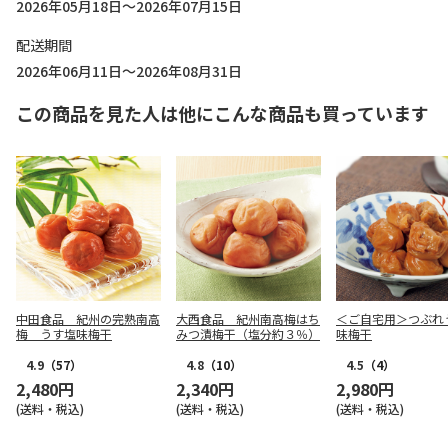
2026年05月18日～2026年07月15日
配送期間
2026年06月11日～2026年08月31日
この商品を見た人は他にこんな商品も買っています
中田食品 紀州の完熟南高
大西食品 紀州南高梅はち
＜ご自宅用＞つぶれ
梅 うす塩味梅干
みつ漬梅干（塩分約３％）
味梅干
4.9
（57）
4.8
（10）
4.5
（4）
2,480円
2,340円
2,980円
(送料・税込)
(送料・税込)
(送料・税込)